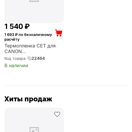
1 540
₽
1 693
₽ по безналичному
расчёту
Термопленка CET для
CANON
iR2016/2020/2018/2022/
22464
Код товара:
2025/2030 (Long Life)
В наличии
(5212)
Хиты продаж