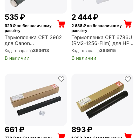
‍535‍
₽
2 444
₽
629
₽ по безналичному
2 686
₽ по безналичному
расчёту
расчёту
Термопленка CET 3962
Термопленка CET 6786U
для Canon
(RM2-1256-Film) для HP
iR1018/1019/1022/1023/10
LaserJet Enterprise
363613
363615
Код товара:
Код товара:
24/1025 (CET3962)
M607dn/608dn/609dh;
В наличии
В наличии
LaserJet Managed
E60155/E60165/E60175
(CET6786U)
‍661‍
₽
‍893‍
₽