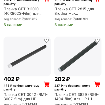
778
₽ по безналичному
1 050
₽ по безналичному
расчёту
расчёту
Пленка CET 311010
Пленка CET 2815 для
(40X8023-Film) для
Brother HL-
Lexmark
L5000D/L5100DN/L5200
336752
336751
Код товара:
Код товара:
MX317dn/MX510de/MS417
DW, DCP-L5500DN, MFC-
В наличии
В наличии
dn/MX417de (CET311010)
L5700DN/L6900DW
(CET2815)
‍402‍
₽
‍202‍
₽
473
₽ по безналичному
237
₽ по безналичному
расчёту
расчёту
Пленка CET 0042 (RM1-
Пленка CET 3829 (RG9-
3007-film) для HP
1494-film) для HP LJ
LaserJet
1010/1015/1020/1022/1160
336748
336753
Код товара:
Код товара: