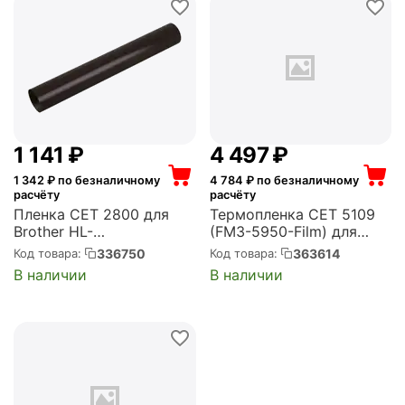
1 141
₽
4 497
₽
1 342
₽ по безналичному
4 784
₽ по безналичному
расчёту
расчёту
Пленка CET 2800 для
Термопленка CET 5109
Brother HL-
(FM3-5950-Film) для
5440/5450/5470 DCP-
Canon iR Advance
336750
363614
Код товара:
Код товара:
8110 (CET2800)
C5030/C5035/C5045/C5
В наличии
В наличии
051/C5235/C5240/C5250
/C5255 (CET5109)