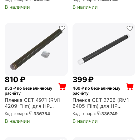
5000/5100/5200/M5035
/1320/P1006/P2015
В наличии
В наличии
MFP (CET0042)
(CET3829)
‍810‍
₽
‍399‍
₽
953
₽ по безналичному
469
₽ по безналичному
расчёту
расчёту
Пленка CET 4971 (RM1-
Пленка CET 2706 (RM1-
4209-Film) для HP
6405-Film) для HP
LaserJet P1505/M1522
LaserJet Pro
336754
336749
Код товара:
Код товара:
(CET4971)
M15a/15w/16a/16w/17a/17
В наличии
В наличии
w/M28a/29a (CET2706)