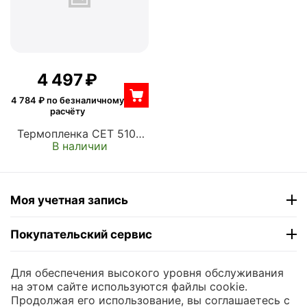
4 497
₽
4 784
₽ по безналичному
расчёту
Термопленка CET 5109
В наличии
(FM3-5950-Film) для
Canon iR Advance
C5030/C5035/C5045/C5
051/C5235/C5240/C5250
Моя учетная запись
/C5255 (CET5109)
Покупательский сервис
Контакты
Для обеспечения высокого уровня обслуживания
на этом сайте используются файлы cookie.
Продолжая его использование, вы соглашаетесь с
© 2004 - 2026 ЮНИКОМП. На базе
CS-Cart
и