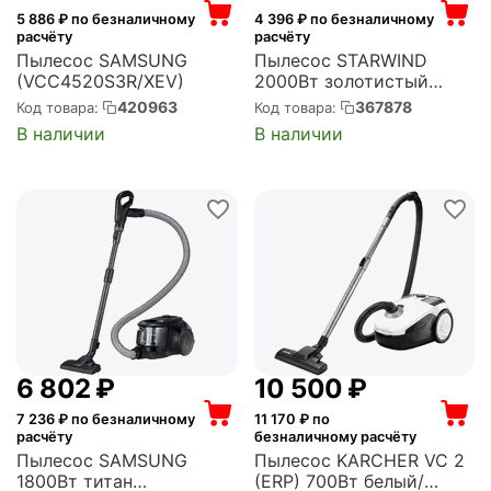
5 886
₽ по безналичному
4 396
₽ по безналичному
расчёту
расчёту
Пылесос SAMSUNG
Пылесос STARWIND
(VCC4520S3R/XEV)
2000Вт золотистый
(SCV5625)
420963
367878
Код товара:
Код товара:
В наличии
В наличии
6 802
₽
10 500
₽
7 236
₽ по безналичному
11 170
₽ по
расчёту
безналичному расчёту
Пылесос SAMSUNG
Пылесос KARCHER VC 2
1800Вт титан
(ERP) 700Вт белый/