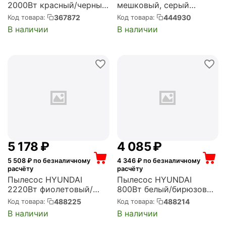
2000Вт красный/черный
мешковый, серый
(SCV2081)
(BGL8PRO5)
367872
444930
Код товара:
Код товара:
В наличии
В наличии
5 178
₽
4 085
₽
5 508
₽ по безналичному
4 346
₽ по безналичному
расчёту
расчёту
Пылесос HYUNDAI
Пылесос HYUNDAI
2220Вт фиолетовый/
800Вт белый/бирюзовый
черный (HYV-C3955)
(в компл.:1мешок) (HYV-
488225
488214
Код товара:
Код товара:
B4050)
В наличии
В наличии