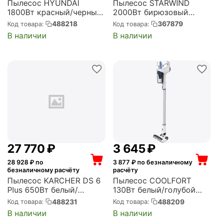
Пылесос HYUNDAI
Пылесос STARWIND
1800Вт красный/черный
2000Вт бирюзовый
(HYV-C1990)
(SCV5630)
488218
367879
Код товара:
Код товара:
В наличии
В наличии
27 770
₽
3 645
₽
28 928
₽ по
3 877
₽ по безналичному
безналичному расчёту
расчёту
Пылесос KARCHER DS 6
Пылесос COOLFORT
Plus 650Вт белый/
130Вт белый/голубой
черный (1.195-252.0)
(CF-3006)
488231
488209
Код товара:
Код товара:
В наличии
В наличии