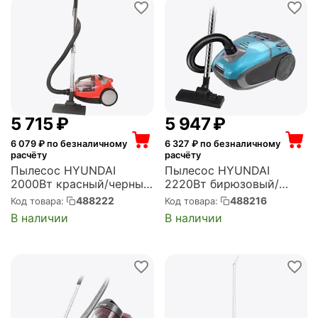
5 715
₽
5 947
₽
6 079
₽ по безналичному
6 327
₽ по безналичному
расчёту
расчёту
Пылесос HYUNDAI
Пылесос HYUNDAI
2000Вт красный/черный
2220Вт бирюзовый/
(HYV-C3075)
черный (в
488222
488216
Код товара:
Код товара:
компл.:1мешок) (HYV-
В наличии
В наличии
B4990)