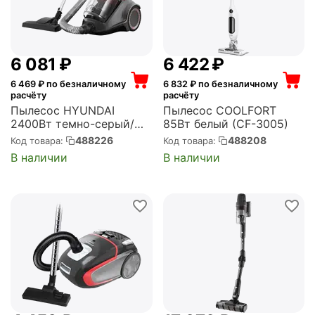
6 081
₽
6 422
₽
6 469
₽ по безналичному
6 832
₽ по безналичному
расчёту
расчёту
Пылесос HYUNDAI
Пылесос COOLFORT
2400Вт темно-серый/
85Вт белый (CF-3005)
серый (HYV-C4500)
488226
488208
Код товара:
Код товара:
В наличии
В наличии