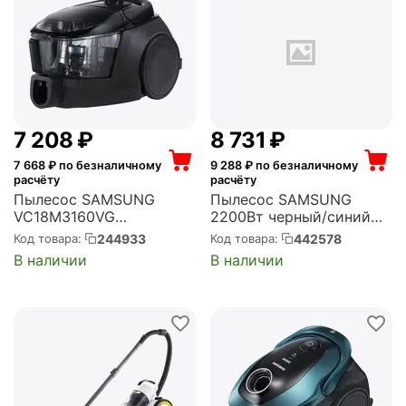
7 208
₽
8 731
₽
7 668
₽ по безналичному
9 288
₽ по безналичному
расчёту
расчёту
Пылесос SAMSUNG
Пылесос SAMSUNG
VC18M3160VG
2200Вт черный/синий
(VC18M3160VG/EV)
(VCC885BH36/XEV)
244933
442578
Код товара:
Код товара:
В наличии
В наличии