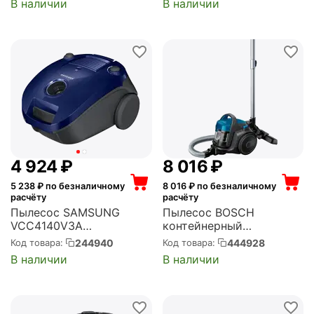
В наличии
В наличии
4 924
₽
8 016
₽
5 238
₽ по безналичному
8 016
₽ по безналичному
расчёту
расчёту
Пылесос SAMSUNG
Пылесос BOSCH
VCC4140V3A
контейнерный
(VCC4140V3A/XEV)
(BGS05A220)
244940
444928
Код товара:
Код товара:
В наличии
В наличии