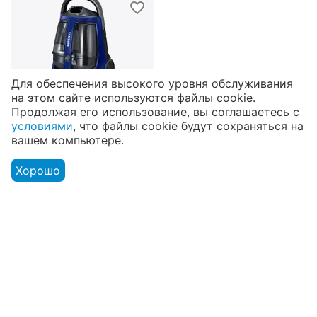
Для обеспечения высокого уровня обслуживания
на этом сайте используются файлы cookie.
Продолжая его использование, вы соглашаетесь с
условиями
, что файлы cookie будут сохраняться на
8 939
₽
вашем компьютере.
8 939
₽ по безналичному
расчёту
Хорошо
Меню
Аккаунт
Сравнить
Корзина
Пылесос SAMSUNG
В наличии
VCC8836V36
(VCC8836V36/XEV)
Моя учетная запись
Покупательский сервис