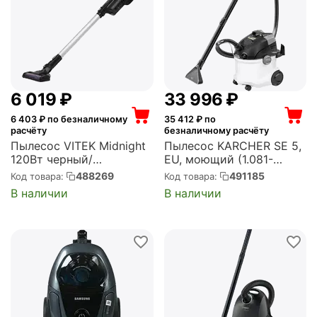
6 019
₽
33 996
₽
6 403
₽ по безналичному
35 412
₽ по
расчёту
безналичному расчёту
Пылесос VITEK Midnight
Пылесос KARCHER SE 5,
120Вт черный/
EU, моющий (1.081-
серебристый (VT-1832)
230.0)
488269
491185
Код товара:
Код товара:
В наличии
В наличии