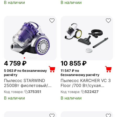
В наличии
В наличии
(7040162243)
(7040162248)
4 759
₽
10 855
₽
5 063
₽ по безналичному
11 547
₽ по
расчёту
безналичному расчёту
Пылесос STARWIND
Пылесос KARCHER VC 3
2500Вт фиолетовый/
Floor /700 Вт/сухая
серебристый (SCV3450)
уборка/мусоросборник
375351
522427
Код товара:
Код товара:
0.9 л/телескопическая
В наличии
В наличии
трубка/шланг 1.5 м/шнур
5 м/черно-белый (1.198-
059.0)