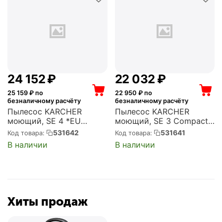
24 152
₽
22 032
₽
25 159
₽ по
22 950
₽ по
безналичному расчёту
безналичному расчёту
Пылесос KARCHER
Пылесос KARCHER
моющий, SE 4 *EU
моющий, SE 3 Compact
(1.081-150.0)
Home Floor *EU (1.081-
531642
531641
Код товара:
Код товара:
533.0)
В наличии
В наличии
Хиты продаж