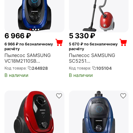
6 966
₽
5 330
₽
6 966
₽ по безналичному
5 670
₽ по безналичному
расчёту
расчёту
Пылесос SAMSUNG
Пылесос SAMSUNG
VC18M2110SB
SC5251
(VC18M2110SB/EV)
(VCC5251V3R/XEV)
244928
105104
Код товара:
Код товара:
В наличии
В наличии