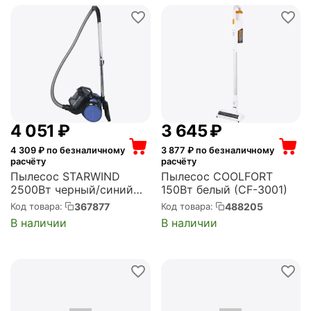
4 051
₽
3 645
₽
4 309
₽ по безналичному
3 877
₽ по безналичному
расчёту
расчёту
Пылесос STARWIND
Пылесос COOLFORT
2500Вт черный/синий
150Вт белый (CF-3001)
(SCV2555)
367877
488205
Код товара:
Код товара:
В наличии
В наличии