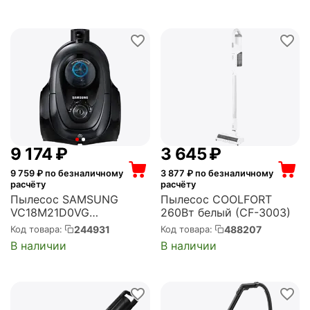
9 174
₽
3 645
₽
9 759
₽ по безналичному
3 877
₽ по безналичному
расчёту
расчёту
Пылесос SAMSUNG
Пылесос COOLFORT
VC18M21D0VG
260Вт белый (CF-3003)
(VC18M21D0VG/EV)
244931
488207
Код товара:
Код товара:
В наличии
В наличии