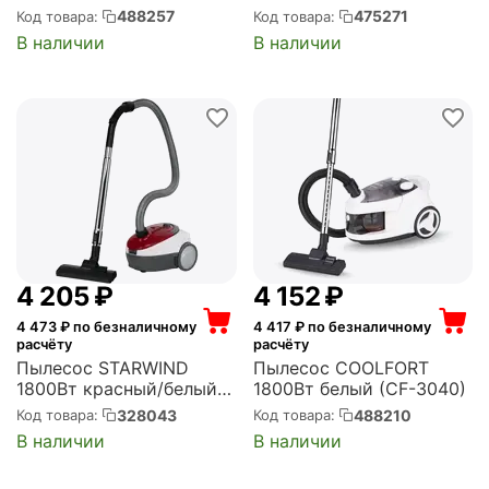
(VC18M2150SG/EV)
черный (1.198-035.0)
488257
475271
Код товара:
Код товара:
В наличии
В наличии
4 205
₽
4 152
₽
4 473
₽ по безналичному
4 417
₽ по безналичному
расчёту
расчёту
Пылесос STARWIND
Пылесос COOLFORT
1800Вт красный/белый
1800Вт белый (CF-3040)
(SCB1114)
328043
488210
Код товара:
Код товара:
В наличии
В наличии