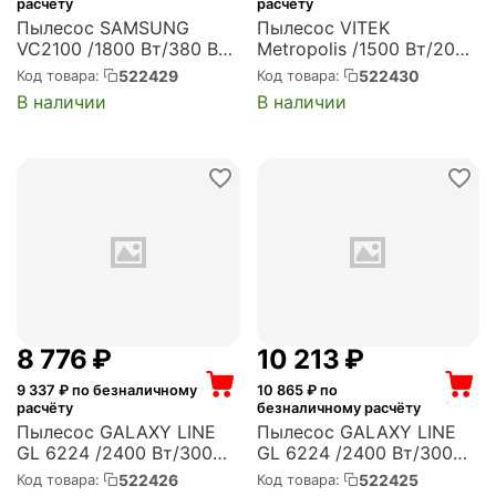
расчёту
расчёту
Пылесос SAMSUNG
Пылесос VITEK
VC2100 /1800 Вт/380 Вт/
Metropolis /1500 Вт/200
пылесборник 1.5 л/
Вт/пылесборник 1.8 л/
522429
522430
Код товара:
Код товара:
турбина Anti-Tangle/
шнур 3.5 м/черный (VT-
В наличии
В наличии
шнур 6 м/красно-черный
8142)
(VC18M21C0VR/EV)
8 776
₽
10 213
₽
9 337
₽ по безналичному
10 865
₽ по
расчёту
безналичному расчёту
Пылесос GALAXY LINE
Пылесос GALAXY LINE
GL 6224 /2400 Вт/300
GL 6224 /2400 Вт/300
аВт/пылесборник 2 л/
аВт/пылесборник 2 л/
522426
522425
Код товара:
Код товара:
шнур 5 м/черно-красный
шнур 5 м/серо-голубой