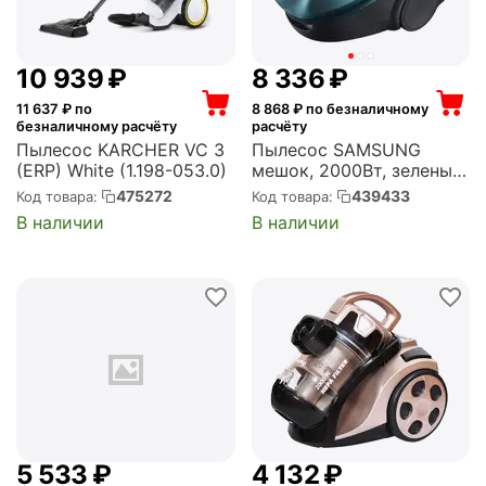
10 939
₽
8 336
₽
11 637
₽ по
8 868
₽ по безналичному
безналичному расчёту
расчёту
Пылесос KARCHER VC 3
Пылесос SAMSUNG
(ERP) White (1.198-053.0)
мешок, 2000Вт, зеленый
(VC20M2540JN/EV)
475272
439433
Код товара:
Код товара:
В наличии
В наличии
5 533
₽
4 132
₽