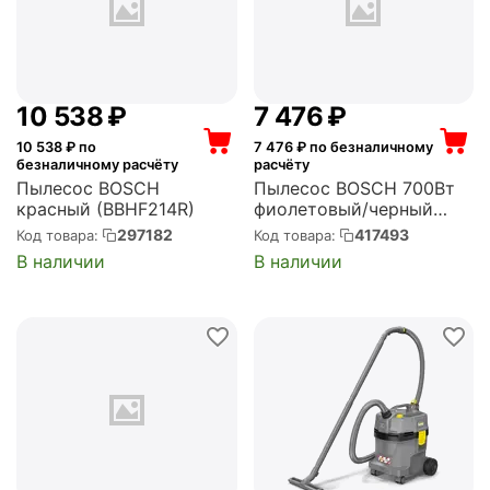
10 538
₽
7 476
₽
10 538
₽ по
7 476
₽ по безналичному
безналичному расчёту
расчёту
Пылесос BOSCH
Пылесос BOSCH 700Вт
красный (BBHF214R)
фиолетовый/черный
(BGC05AAA1)
297182
417493
Код товара:
Код товара:
В наличии
В наличии