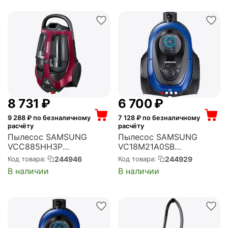
8 731
₽
6 700
₽
9 288
₽ по безналичному
7 128
₽ по безналичному
расчёту
расчёту
Пылесос SAMSUNG
Пылесос SAMSUNG
VCC885HH3P
VC18M21A0SB
(VCC885HH3P/XEV)
(VC18M21A0SB/EV)
244946
244929
Код товара:
Код товара:
В наличии
В наличии