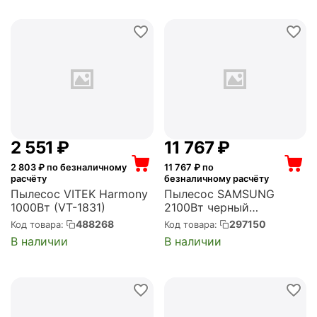
2 551
₽
11 767
₽
2 803
₽ по безналичному
11 767
₽ по
расчёту
безналичному расчёту
Пылесос VITEK Harmony
Пылесос SAMSUNG
1000Вт (VT-1831)
2100Вт черный
(VC21K5170HG/EV)
488268
297150
Код товара:
Код товара:
В наличии
В наличии