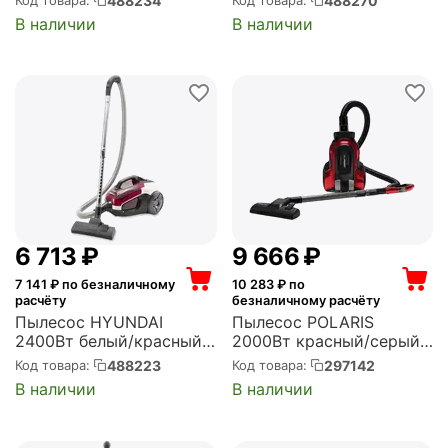
488234
488270
Код товара:
Код товара:
В наличии
В наличии
6 713
₽
9 666
₽
7 141
₽ по безналичному
10 283
₽ по
расчёту
безналичному расчёту
Пылесос HYUNDAI
Пылесос POLARIS
2400Вт белый/красный
2000Вт красный/серый
(HYV-C3370)
(PVC 2003RI)
488223
297142
Код товара:
Код товара:
В наличии
В наличии