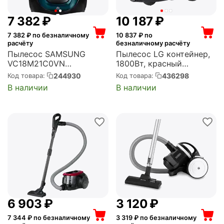
7 382
₽
10 187
₽
7 382
₽ по безналичному
10 837
₽ по
расчёту
безналичному расчёту
Пылесос SAMSUNG
Пылесос LG контейнер,
VC18M21C0VN
1800Вт, красный
(VC18M21C0VN/EV)
(VK89689HU)
244930
436298
Код товара:
Код товара:
В наличии
В наличии
6 903
₽
3 120
₽
7 344
₽ по безналичному
3 319
₽ по безналичному