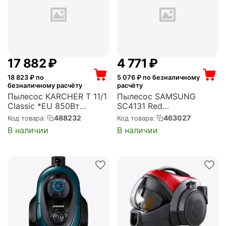
17 882
₽
4 771
₽
18 823
₽ по
5 076
₽ по безналичному
безналичному расчёту
расчёту
Пылесос KARCHER T 11/1
Пылесос SAMSUNG
Classic *EU 850Вт
SC4131 Red
желтый/серый (1.527-
(VCC4131S37/XEV)
488232
463027
Код товара:
Код товара:
197.0)
В наличии
В наличии