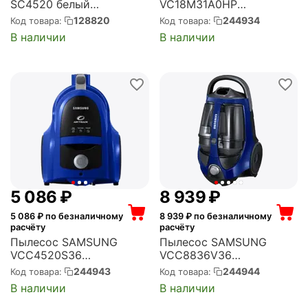
SC4520 белый
VC18M31A0HP
(VCC4520S3S/XEV)
(VC18M31A0HP/EV)
128820
244934
Код товара:
Код товара:
В наличии
В наличии
5 086
₽
8 939
₽
5 086
₽ по безналичному
8 939
₽ по безналичному
расчёту
расчёту
Пылесос SAMSUNG
Пылесос SAMSUNG
VCC4520S36
VCC8836V36
(VCC4520S36/XEV)
(VCC8836V36/XEV)
244943
244944
Код товара:
Код товара:
В наличии
В наличии