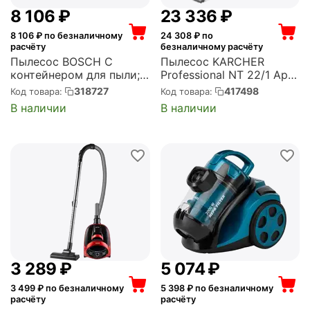
8 106
₽
23 336
₽
8 106
₽ по безналичному
24 308
₽ по
расчёту
безналичному расчёту
Пылесос BOSCH C
Пылесос KARCHER
контейнером для пыли;
Professional NT 22/1 Ap L
объем пылесборника
1300Вт серый/желтый
318727
417498
Код товара:
Код товара:
1.5л, красный/черный
(1.378-600.0)
В наличии
В наличии
(BGC05AAA2)
3 289
₽
5 074
₽
3 499
₽ по безналичному
5 398
₽ по безналичному
расчёту
расчёту