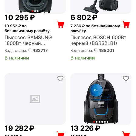
10 295
₽
6 802
₽
10 952
₽ по
7 236
₽ по безналичному
безналичному расчёту
расчёту
Пылесос SAMSUNG
Пылесос BOSCH 600Вт
1800Вт черный
черный (BGBS2LB1)
(VC18M31C0HG/EV)
432717
488201
Код товара:
Код товара:
В наличии
В наличии
19 282
₽
13 226
₽