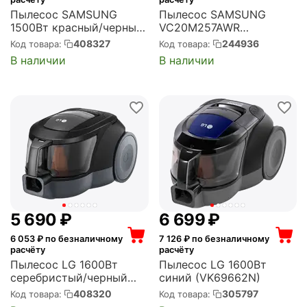
Пылесос SAMSUNG
Пылесос SAMSUNG
1500Вт красный/черный
VC20M257AWR
(VC15K4116VR/EV)
(VC20M257AWR/EV)
408327
244936
Код товара:
Код товара:
В наличии
В наличии
5 690
₽
6 699
₽
6 053
₽ по безналичному
7 126
₽ по безналичному
расчёту
расчёту
Пылесос LG 1600Вт
Пылесос LG 1600Вт
серебристый/черный
синий (VK69662N)
(VC5316NNTS)
408320
305797
Код товара:
Код товара: