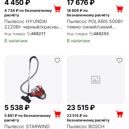
4 450
₽
17 676
₽
4 734
₽ по безналичному
18 606
₽ по
расчёту
безналичному расчёту
Пылесос HYUNDAI
Пылесос POLARIS 500Вт
2220Вт черный/красный
темно-синий/синий
(в компл.:1мешок) (HYV-
(PVCS 4050)
488217
488255
Код товара:
Код товара:
B4995)
В наличии
В наличии
5 538
₽
23 515
₽
5 891
₽ по безналичному
23 515
₽ по
расчёту
безналичному расчёту
Пылесос STARWIND
Пылесос BOSCH