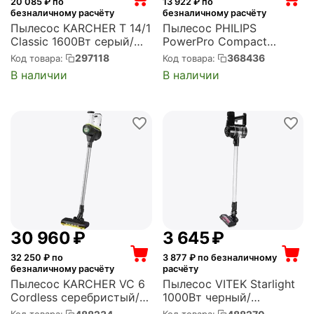
20 085
₽ по
13 922
₽ по
безналичному расчёту
безналичному расчёту
Пылесос KARCHER T 14/1
Пылесос PHILIPS
Classic 1600Вт серый/
PowerPro Compact
желтый (1.527-170.0)
традиционный/без
297118
368436
Код товара:
Код товара:
мешка 900 Вт Capacity
В наличии
В наличии
1.5 л Noise 76 дБ черный
Weight 4.5 кг
(FC9331/09)
30 960
₽
3 645
₽
32 250
₽ по
3 877
₽ по безналичному
безналичному расчёту
расчёту
Пылесос KARCHER VC 6
Пылесос VITEK Starlight
Cordless серебристый/
1000Вт черный/
белый (1.198-673.0)
серебристый (VT-8143)