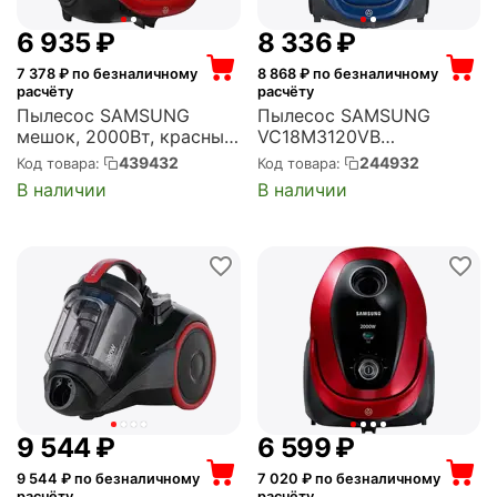
6 935
₽
8 336
₽
7 378
₽ по безналичному
8 868
₽ по безналичному
расчёту
расчёту
Пылесос SAMSUNG
Пылесос SAMSUNG
мешок, 2000Вт, красный
VC18M3120VB
(VC20M253AWR/EV)
(VC18M3120VB/EV)
439432
244932
Код товара:
Код товара:
В наличии
В наличии
9 544
₽
6 599
₽
9 544
₽ по безналичному
7 020
₽ по безналичному
расчёту
расчёту