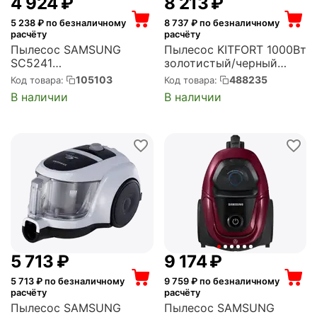
4 924
₽
8 213
₽
5 238
₽ по безналичному
8 737
₽ по безналичному
расчёту
расчёту
Пылесос SAMSUNG
Пылесос KITFORT 1000Вт
SC5241
золотистый/черный
(VCC5241S3K/XEV)
(КТ-5192)
105103
488235
Код товара:
Код товара:
В наличии
В наличии
5 713
₽
9 174
₽
5 713
₽ по безналичному
9 759
₽ по безналичному
расчёту
расчёту
Пылесос SAMSUNG
Пылесос SAMSUNG