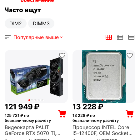
обеспечение
Часто ищут
DIM2
DIMM3
Популярные выше
121 949
₽
13 228
₽
125 721
₽ по
13 228
₽ по
безналичному расчёту
безналичному расчёту
Видеокарта PALIT
Процессор INTEL Core
GeForce RTX 5070 Ti,
i5-12400F, OEM Socket
16Gb, GamingPro GDDR7,
1700, 6-ядерный, 2.5GHz,