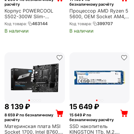
расчёту
безналичному расчёту
Корпус POWERCOOL
Процессор AMD Ryzen 5
S502-300W Slim-
5600, OEM Socket AM4,
Desktop, 300 Вт, 2xUSB
6-ядерный, 3.5GHz,
463144
399707
Код товара:
Код товара:
2.0, 2xUSB 3.0, чёрный
Turbo: 4.4GHz, Vermeer,
В наличии
В наличии
(S502-230W)
65 Вт (100-000000927)
8 139
₽
15 649
₽
8 659
₽ по безналичному
15 649
₽ по
расчёту
безналичному расчёту
Материнская плата MSI
SSD накопитель
Socket 1700, Intel B760,
KINGSTON 1Tb, M.2,