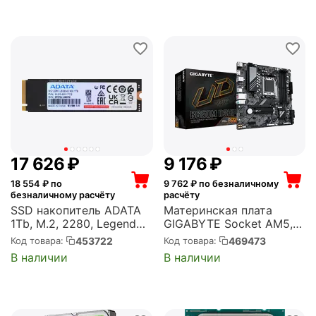
120 Вт (100-
000001084/100-
1000001084)
17 626
₽
9 176
₽
18 554
₽ по
9 762
₽ по безналичному
безналичному расчёту
расчёту
SSD накопитель ADATA
Материнская плата
1Tb, M.2, 2280, Legend
GIGABYTE Socket AM5,
900 внутренний, PCI-E
AMD B650, 4xDDR5, PCI-
453722
469473
Код товара:
Код товара:
4.0 x4, NVMe, 3D NAND
E 4.0, 2xM.2, HDMI,
В наличии
В наличии
(SLEG-900-1TCS)
DisplayPort, PS/2, mATX
(B650M D3HP)