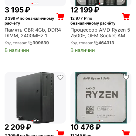
3 195
₽
12 199
₽
3 399
₽ по безналичному
12 977
₽ по
расчёту
безналичному расчёту
Память CBR 4Gb, DDR4
Процессор AMD Ryzen 5
DIMM, 2400MHz 1
7500F, OEM Socket AM5,
модуль, 19200 Мб/с,
6-ядерный, 3.7GHz,
399639
464313
Код товара:
Код товара:
CL17, 1.2 В (CD4-
Turbo: 5GHz, Raphael, 65
В наличии
В наличии
US04G24M17-00S)
Вт (100-000000597)
2 209
₽
10 476
₽
2 209
₽ по безналичному
11 145
₽ по