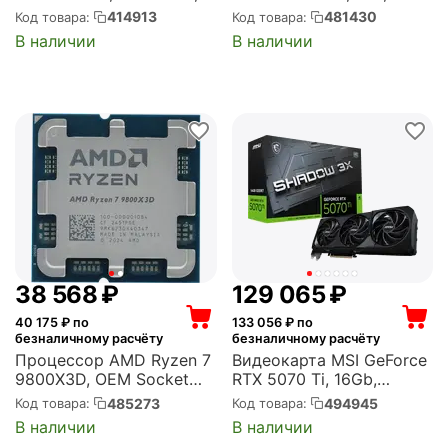
4xDDR4, PCI-E 4.0,
2280, NV3 внутренний,
414913
481430
Код товара:
Код товара:
2xM.2, VGA, HDMI,
PCI-E 4.0 x4, NVMe, TLC
В наличии
В наличии
DisplayPort, PS/2, mATX
(SNV3S/1000G)
(PRO B760M-P DDR4)
38 568
₽
129 065
₽
40 175
₽ по
133 056
₽ по
безналичному расчёту
безналичному расчёту
Процессор AMD Ryzen 7
Видеокарта MSI GeForce
9800X3D, OEM Socket
RTX 5070 Ti, 16Gb,
AM5, 8-ядерный, 4.7GHz,
G507T-16S3C GDDR7,
485273
494945
Код товара:
Код товара:
Turbo: 5.2GHz, Granite
256bit, 3fan (RTX 5070 TI
В наличии
В наличии
Ridge, Radeon Graphics,
16G SHADOW 3X OC)