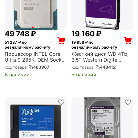
49 748
₽
19 160
₽
51 287
₽ по
19 958
₽ по
безналичному расчёту
безналичному расчёту
Процессор INTEL Core
Жесткий диск WD 4Tb,
Ultra 9 285K, OEM Socket
3.5", Western Digital
1851, 24-ядерный,
Purple SATA-III, 5400 об/
483967
448412
Код товара:
Код товара:
3.7GHz, Turbo: 5.7GHz,
мин, кэш 256Mb
В наличии
В наличии
Arrow Lake-S, Graphics,
(WD43PURZ)
250 Вт (AT8076806419)