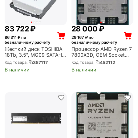
83 722
₽
28 000
₽
86 311
₽ по
29 167
₽ по
безналичному расчёту
безналичному расчёту
Жесткий диск TOSHIBA
Процессор AMD Ryzen 7
18Tb, 3.5", MG09 SATA-III,
7800X3D, OEM Socket
7200 об/мин, кэш 512Mb
AM5, 8-ядерный, 4.2GHz,
357117
452112
Код товара:
Код товара:
(MG09ACA18TE)
Turbo: 5GHz, Raphael,
В наличии
В наличии
Radeon Graphics, 120 Вт
(100-000000910)