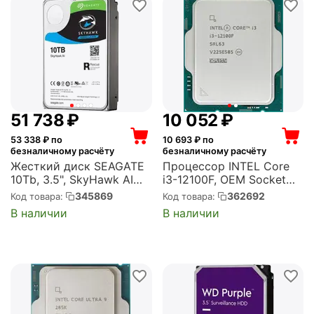
51 738
₽
10 052
₽
53 338
₽ по
10 693
₽ по
безналичному расчёту
безналичному расчёту
Жесткий диск SEAGATE
Процессор INTEL Core
10Tb, 3.5", SkyHawk AI
i3-12100F, OEM Socket
SATA-III, 7200 об/мин,
1700, 4-ядерный, 3.3GHz,
345869
362692
Код товара:
Код товара:
кэш 256Mb
Turbo: 4.3GHz, Alder
В наличии
В наличии
(ST10000VE001)
Lake, 89 Вт
(CM8071504651013)