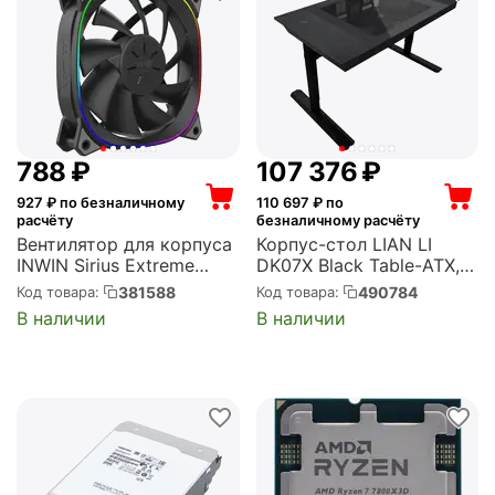
‍788‍
₽
107 376
₽
927
₽ по безналичному
110 697
₽ по
расчёту
безналичному расчёту
Вентилятор для корпуса
Корпус-стол LIAN LI
INWIN Sirius Extreme
DK07X Black Table-ATX,
ASE120 Single pack
без БП, закаленное
381588
490784
Код товара:
Код товара:
120x120x25 мм, 1500 об/
стекло, 2xUSB 3.0,
В наличии
В наличии
мин, 54 CFM, 25 дБ, 4
2xUSB Type-C, чёрный
pin PWM, разноцветная
(G99.DK07X.10RU)
подсветка (6154290)