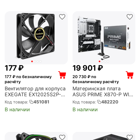
KIT (KF432C16BB1K2/32)
AM4, FM1, FM2, 2x120
мм, 600-1600 об/мин, 4
pin, кра...
‍177‍
₽
19 901
₽
177
₽ по безналичному
20 730
₽ по
расчёту
безналичному расчёту
Вентилятор для корпуса
Материнская плата
EXEGATE EX12025S2P-24
ASUS PRIME X870-P WIFI
120x120x25 мм, 2100 об/
Socket AM5, AMD X870,
451081
482220
Код товара:
Код товара:
мин, 99 CFM, 35 дБ, 2
4xDDR5, PCI-E 5.0,
В наличии
В наличии
pin (EX295210RUS)
4xM.2, HDMI, Wi-
Fi+Bluetooth, ATX
(90MB1IS0-M0EAY0)