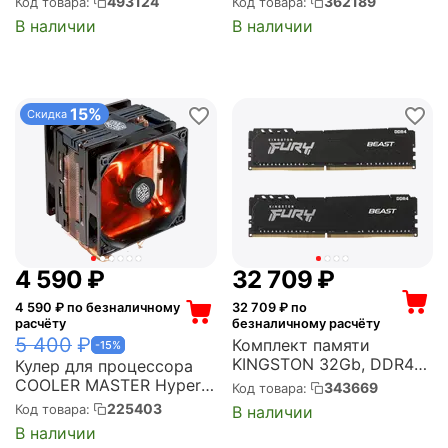
493124
362189
Код товара:
Код товара:
256bit, 3fan
Turbo: 4.4GHz, Alder
В наличии
В наличии
(NE7507T019T2-
Lake, 117 Вт
GB2031A)
(CM8071504555318/CM8
071504650609)
15%
Скидка
4 590
₽
32 709
₽
4 590
₽ по безналичному
32 709
₽ по
расчёту
безналичному расчёту
5 400
₽
Комплект памяти
-15%
KINGSTON 32Gb, DDR4
Кулер для процессора
DIMM, 3200MHz, FURY
COOLER MASTER Hyper
343669
Код товара:
Beast Black 2 модуля,
212 LED Turbo Black
225403
Код товара:
В наличии
25600 Мб/с, CL16, 1.35 В,
Socket 775, 115x/1200,
В наличии
XMP, радиатор, 2x16Gb
2011/2066, AM2, AM3,