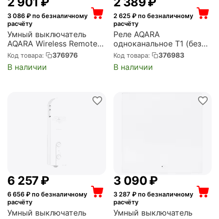
2 901
₽
2 389
₽
3 086
₽ по безналичному
2 625
₽ по безналичному
расчёту
расчёту
Умный выключатель
Реле AQARA
AQARA Wireless Remote
одноканальное T1 (без
Switch H1 (WRS-R02)
нейтрали) Single Switch
376976
376983
Код товара:
Код товара:
Module T1 (No Neutral)
В наличии
В наличии
(SSM-U02)
6 257
₽
3 090
₽
6 656
₽ по безналичному
3 287
₽ по безналичному
расчёту
расчёту
Умный выключатель
Умный выключатель