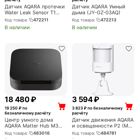
Датчик AQARA протечки
Датчик AQARA Умный
Water Leak Sensor T1
дыма (JY-GZ-03AQ)
(WL-S02D)
472211
472213
Код товара:
Код товара:
В наличии
В наличии
18 480
₽
3 594
₽
19 250
₽ по
3 823
₽ по безналичному
безналичному расчёту
расчёту
Центр умного дома
Датчик движения AQARA
AQARA Matter Hub M3
и освещенности P2 (ML-
(HM-G01D)
S03D)
483016
484781
Код товара:
Код товара: