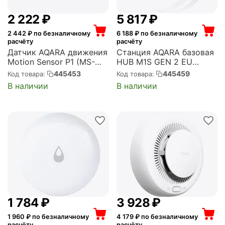
2 222
₽
5 817
₽
2 442
₽ по безналичному
6 188
₽ по безналичному
расчёту
расчёту
Датчик AQARA движения
Станция AQARA базовая
Motion Sensor P1 (MS-
HUB M1S GEN 2 EU
S02)
VERSION (HM1S-G02)
445453
445459
Код товара:
Код товара:
В наличии
В наличии
1 784
₽
3 928
₽
1 960
₽ по безналичному
4 179
₽ по безналичному
расчёту
расчёту