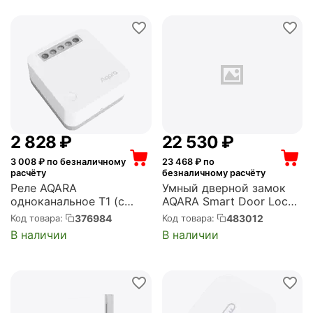
2 828
₽
22 530
₽
3 008
₽ по безналичному
23 468
₽ по
расчёту
безналичному расчёту
Реле AQARA
Умный дверной замок
одноканальное T1 (с
AQARA Smart Door Lock
нейтралью) Single Switch
A100 (ZNMS02ES)
376984
483012
Код товара:
Код товара:
Module T1 (With Neutral)
В наличии
В наличии
(SSM-U01)