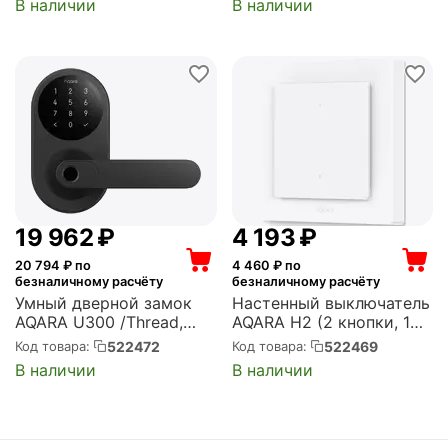
В наличии
В наличии
19 962
₽
4 193
₽
20 794
₽ по
4 460
₽ по
безналичному расчёту
безналичному расчёту
Умный дверной замок
Настенный выключатель
AQARA U300 /Thread,
AQARA H2 (2 кнопки, 1
Bluetooth, NFC/до 50
канал) /
522472
522469
Код товара:
Код товара:
отпечатков пальцев/
одноклавишный/Zigbee,
В наличии
В наличии
функция "всегда
Thread, BLE/питание
открыто"/IPх4/питание
220В/белый (WS-K07D)
4хAA/аварийное питание
USB-C/черный (DL...