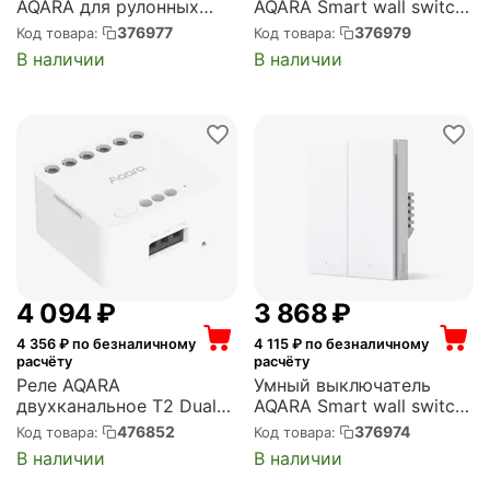
AQARA для рулонных
AQARA Smart wall switch
штор Roller shade driver
H1 (no neutral, single
376977
376979
Код товара:
Код товара:
E1 (RSD-M01)
rocker) (WS-EUK01)
В наличии
В наличии
4 094
₽
3 868
₽
4 356
₽ по безналичному
4 115
₽ по безналичному
расчёту
расчёту
Реле AQARA
Умный выключатель
двухканальное T2 Dual
AQARA Smart wall switch
Relay Module T2 (DCM-
H1 (with neutral, double
476852
376974
Код товара:
Код товара:
K01)
rocker) (WS-EUK04)
В наличии
В наличии