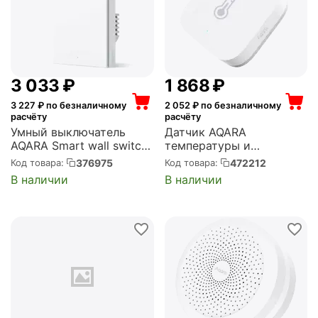
3 033
₽
1 868
₽
3 227
₽ по безналичному
2 052
₽ по безналичному
расчёту
расчёту
Умный выключатель
Датчик AQARA
AQARA Smart wall switch
температуры и
H1 (with neutral, single
влажности Temperature
376975
472212
Код товара:
Код товара:
rocker) (WS-EUK03)
and Humidity Sensor T1
В наличии
В наличии
(TH-S02D)