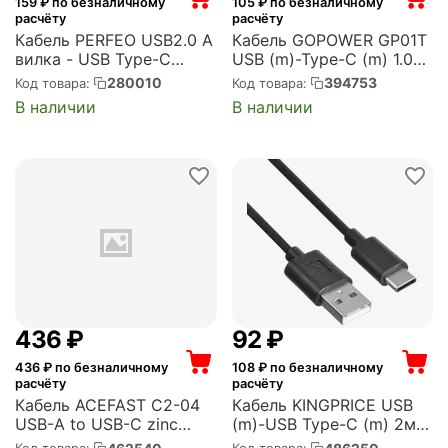
159
₽ по безналичному
105
₽ по безналичному
расчёту
расчёту
Кабель PERFEO USB2.0 A
Кабель GOPOWER GP01T
вилка - USB Type-C
USB (m)-Type-C (m) 1.0м
вилка, черно-красный,
2.4A ПВХ черный (1/800)
280010
394753
Код товара:
Код товара:
длина 3 м. (U4902)
(00-00018566)
В наличии
В наличии
‍436‍
₽
‍92‍
₽
436
₽ по безналичному
108
₽ по безналичному
расчёту
расчёту
Кабель ACEFAST C2-04
Кабель KINGPRICE USB
USB-A to USB-C zinc
(m)-USB Type-C (m) 2м
alloy silicone charging
черный (KP-USBAC-3A-