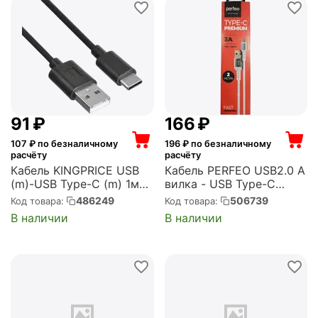
‍91‍
₽
‍166‍
₽
107
₽ по безналичному
196
₽ по безналичному
расчёту
расчёту
Кабель KINGPRICE USB
Кабель PERFEO USB2.0 A
(m)-USB Type-C (m) 1м
вилка - USB Type-C
черный (KP-USBAC-3A-
вилка, белый, длина 2 м.,
486249
506739
Код товара:
Код товара:
1M)
бокс (U4908)
В наличии
В наличии