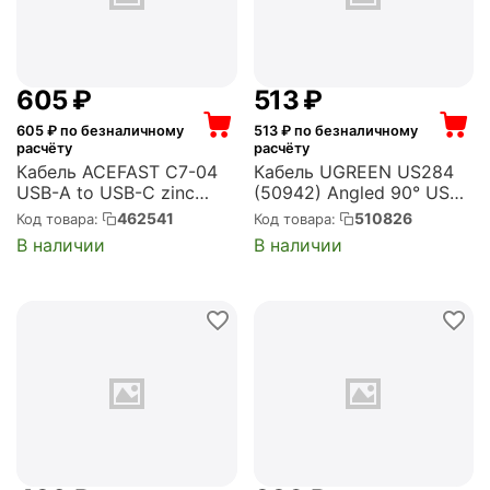
‍605‍
₽
‍513‍
₽
605
₽ по безналичному
513
₽ по безналичному
расчёту
расчёту
Кабель ACEFAST C7-04
Кабель UGREEN US284
USB-A to USB-C zinc
(50942) Angled 90° USB-
alloy charging data cable
C Male to USB2.0 A Male
462541
510826
Код товара:
Код товара:
with display. Цвет:
3A Data Cable. Длина:
В наличии
В наличии
черный (AF-C7-04-BK)
2м. Цвет: серый космос
(50942_)