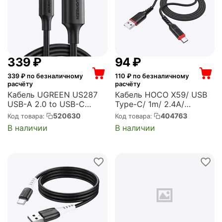
‍339‍
₽
‍94‍
₽
339
₽ по безналичному
110
₽ по безналичному
расчёту
расчёту
Кабель UGREEN US287
Кабель HOCO X59/ USB
USB-A 2.0 to USB-C
Type-C/ 1m/ 2.4A/
Cable Nickel Plating.
Нейлон/ Black (HC-
520630
404763
Код товара:
Код товара:
Длина: 1,5м. Цвет:
44920)
В наличии
В наличии
черный (60117)