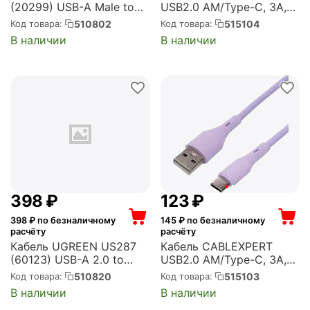
(20299) USB-A Male to
USB2.0 AM/Type-C, 3А,
USB-C Male 3.0 3A 90-
18Вт, QC3.0,
510802
515104
Код товара:
Код товара:
Degree Angled Cable.
силиконовый, медь, 1м,
В наличии
В наличии
Длина 1 м. Цвет: черный
черный, пакет (CC-
(20299_)
USB2S-AMCM-1M-BK)
‍398‍
₽
‍123‍
₽
398
₽ по безналичному
145
₽ по безналичному
расчёту
расчёту
Кабель UGREEN US287
Кабель CABLEXPERT
(60123) USB-A 2.0 to
USB2.0 AM/Type-C, 3А,
USB-C Cable Nickel
18Вт, QC3.0,
510820
515103
Код товара:
Код товара:
Plating. Длина: 2м. Цвет:
силиконовый, медь, 1м,
В наличии
В наличии
белый (60123_)
фиолетовый, пакет (CC-