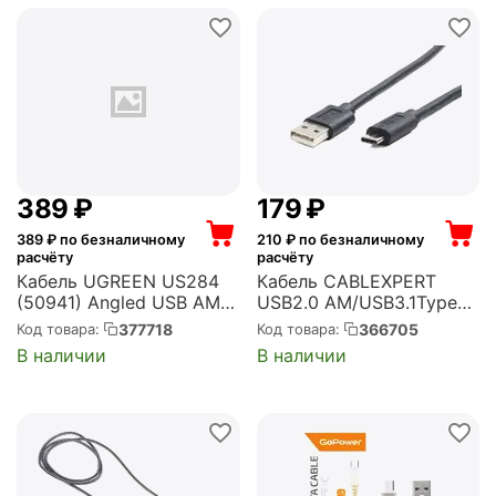
‍389‍
₽
‍179‍
₽
389
₽ по безналичному
210
₽ по безналичному
расчёту
расчёту
Кабель UGREEN US284
Кабель CABLEXPERT
(50941) Angled USB AM
USB2.0 AM/USB3.1TypeC,
to USB Type C Cable
3м, (CCP-USB2-AMCM-
377718
366705
Код товара:
Код товара:
Angled. Длина 1 м. Цвет:
10)
В наличии
В наличии
черный US284 (50941)
Angled USB AM to USB
Type C Cable Angled 1m.
- Bl...