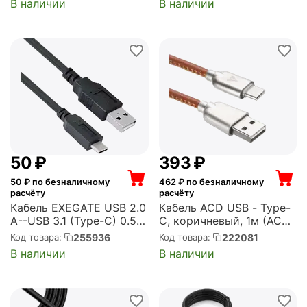
В наличии
В наличии
‍50‍
₽
‍393‍
₽
50
₽ по безналичному
462
₽ по безналичному
расчёту
расчёту
Кабель EXEGATE USB 2.0
Кабель ACD USB - Type-
A--USB 3.1 (Type-C) 0.5m
C, коричневый, 1м (ACD-
(EX272345RUS)
U926-C2N)
255936
222081
Код товара:
Код товара:
В наличии
В наличии