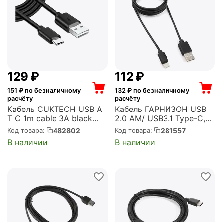
‍129‍
₽
‍112‍
₽
151
₽ по безналичному
132
₽ по безналичному
расчёту
расчёту
Кабель CUKTECH USB A
Кабель ГАРНИЗОН USB
T C 1m cable 3A black
2.0 AM/ USB3.1 Type-C,
ATC310N
1.8м, пакет (GCC-USB2-
482802
281557
Код товара:
Код товара:
(CKATC310NCBK)
AMCM-6)
В наличии
В наличии