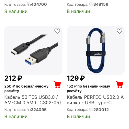
(HC-10512)
черный (USB-TC-1.2B2A)
404700
348159
Код товара:
Код товара:
В наличии
В наличии
‍212‍
₽
‍129‍
₽
250
₽ по безналичному
152
₽ по безналичному
расчёту
расчёту
Кабель 5BITES USB3.0 /
Кабель PERFEO USB2.0 A
AM-CM 0.5M (TC302-05)
вилка - USB Type-C
вилка, черно-синий,
324095
280012
Код товара:
Код товара:
длина 3 м. (U4904)
В наличии
В наличии