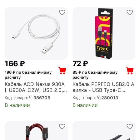
‍166‍
₽
‍72‍
₽
196
₽ по безналичному
85
₽ по безналичному
расчёту
расчёту
Кабель ACD Nexus 930A
Кабель PERFEO USB2.0 A
[-U930A-C2W] USB 2.0,
вилка - USB Type-C
USB-A male - USB-C
вилка, черный, длина 1
386705
280013
Код товара:
Код товара:
male, 2м, 12В, 3А, Белый
м., бокс (U4703)
В наличии
В наличии
(ACD-U930A-C2W)