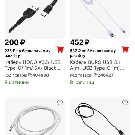
‍200‍
₽
‍452‍
₽
235
₽ по безналичному
532
₽ по безналичному
расчёту
расчёту
Кабель HOCO X33/ USB
Кабель BURO USB 3.1
Type-C/ 1m/ 5A/ Black
A(m) USB Type-C (m)
(HC-06119)
1.8м (BHP USB3-TPC)
404698
246427
Код товара:
Код товара:
В наличии
В наличии