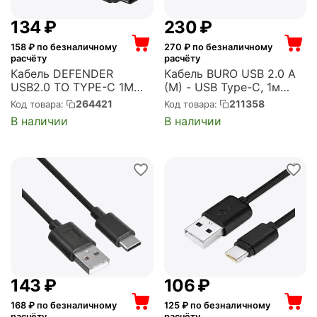
‍134‍
₽
‍230‍
₽
158
₽ по безналичному
270
₽ по безналичному
расчёту
расчёту
Кабель DEFENDER
Кабель BURO USB 2.0 A
USB2.0 TO TYPE-C 1M
(M) - USB Type-C, 1м
BLACK USB09-03T
(BHP USB-C 1M)
264421
211358
Код товара:
Код товара:
(87814)
В наличии
В наличии
‍143‍
₽
‍106‍
₽
168
₽ по безналичному
125
₽ по безналичному
расчёту
расчёту