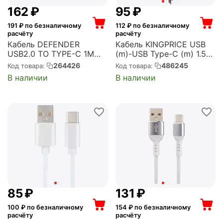
‍162‍
₽
‍95‍
₽
191
₽ по безналичному
112
₽ по безналичному
расчёту
расчёту
Кабель DEFENDER
Кабель KINGPRICE USB
USB2.0 TO TYPE-C 1M
(m)-USB Type-C (m) 1.5м
WHITE USB09-03T
черный (KP-USBAC-2A-
264426
486245
Код товара:
Код товара:
(87815)
1.5M)
В наличии
В наличии
‍85‍
₽
‍131‍
₽
100
₽ по безналичному
154
₽ по безналичному
расчёту
расчёту