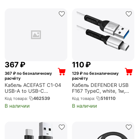
USB2S-AMCM-1M-V)
‍367‍
₽
‍110‍
₽
367
₽ по безналичному
129
₽ по безналичному
расчёту
расчёту
Кабель ACEFAST C1-04
Кабель DEFENDER USB
USB-A to USB-C
F167 TypeC, white, 1м,
aluminum alloy charging
2.4А, ткань, пакет
462539
516110
Код товара:
Код товара:
data cable. Цвет: черный
(87103WHI)
В наличии
В наличии
(AF-C1-04-BK)