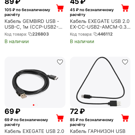
‍89‍
₽
‍45‍
₽
105
₽ по безналичному
45
₽ по безналичному
расчёту
расчёту
Кабель GEMBIRD USB -
Кабель EXEGATE USB 2.0
USB-C, 1м (CCP-USB2-
EX-CC-USB2-AMCM-0.3
AMCM-1M)
(USB Type C/USB 2.0 Am,
226803
446112
Код товара:
Код товара:
3A, 0,3м) (EX294772RUS)
В наличии
В наличии
‍69‍
₽
‍72‍
₽
69
₽ по безналичному
85
₽ по безналичному
расчёту
расчёту
Кабель EXEGATE USB 2.0
Кабель ГАРНИЗОН USB