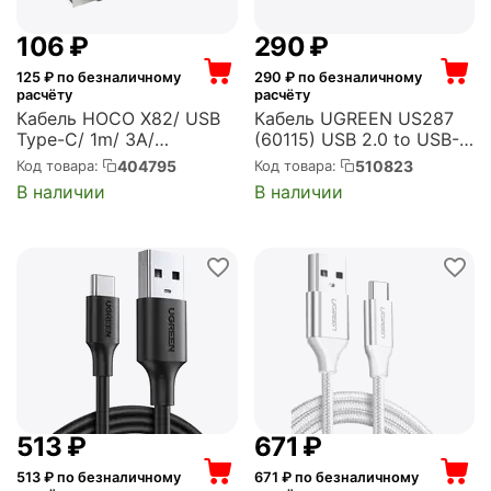
‍106‍
₽
‍290‍
₽
125
₽ по безналичному
290
₽ по безналичному
расчёту
расчёту
Кабель HOCO X82/ USB
Кабель UGREEN US287
Type-C/ 1m/ 3A/
(60115) USB 2.0 to USB-C
Силикон/ Black (HC-
Cable Nickel Plating.
404795
510823
Код товара:
Код товара:
68575)
Длина: 0,5 м. Цвет:
В наличии
В наличии
черный (60115_)
‍513‍
₽
‍671‍
₽
513
₽ по безналичному
671
₽ по безналичному