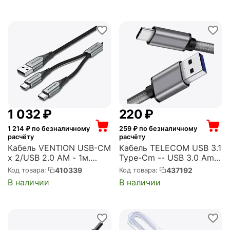
1 032
₽
‍220‍
₽
1 214
₽ по безналичному
259
₽ по безналичному
расчёту
расчёту
Кабель VENTION USB-CM
Кабель TELECOM USB 3.1
х 2/USB 2.0 AM - 1м.
Type-Cm -- USB 3.0 Am,
(CQOHF)
1метр (TC403M-1M)
410339
437192
Код товара:
Код товара:
В наличии
В наличии