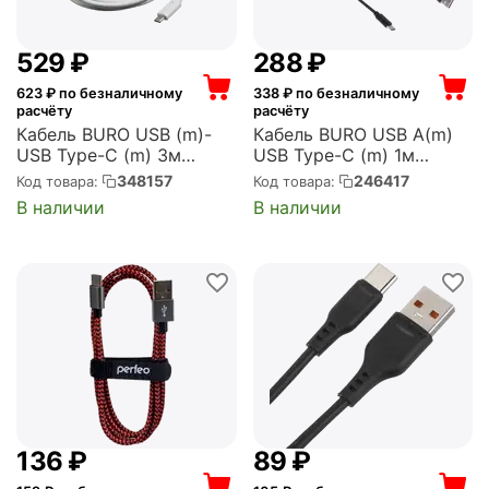
‍529‍
₽
‍288‍
₽
623
₽ по безналичному
338
₽ по безналичному
расчёту
расчёту
Кабель BURO USB (m)-
Кабель BURO USB A(m)
USB Type-C (m) 3м
USB Type-C (m) 1м
белый (BHP USB-TPC-
черный (BHP RET
348157
246417
Код товара:
Код товара:
3W)
TYPEC1 BL)
В наличии
В наличии
‍136‍
₽
‍89‍
₽