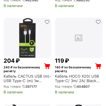
462540
486250
Код товара:
Код товара:
data cable для
2M)
В наличии
В наличии
подзарядки и передачи
данных. Цвет: черный
(AF-C2-04-BK)
‍204‍
₽
‍119‍
₽
240
₽ по безналичному
140
₽ по безналичному
расчёту
расчёту
Кабель CACTUS USB (m)-
Кабель HOCO X20/ USB
USB Type-C (m) 1м
Type-C/ 3m/ 2A/ Black
белый блистер (CS-
(HC-68969)
397177
404807
Код товара:
Код товара:
USB.A.USB.C-1)
В наличии
В наличии