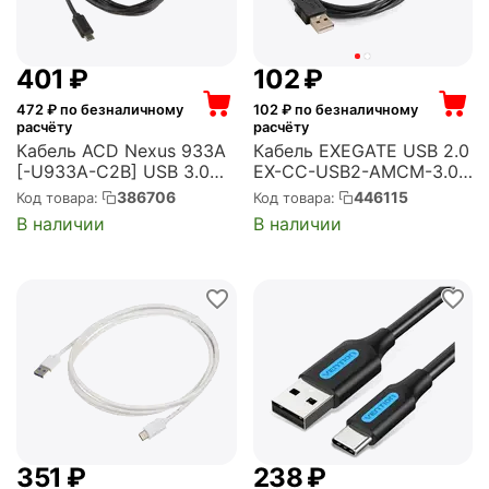
‍401‍
₽
‍102‍
₽
472
₽ по безналичному
102
₽ по безналичному
расчёту
расчёту
Кабель ACD Nexus 933A
Кабель EXEGATE USB 2.0
[-U933A-C2B] USB 3.0
EX-CC-USB2-AMCM-3.0
Gen1, USB-A male - USB-
(USB Type C/USB 2.0 Am,
386706
446115
Код товара:
Код товара:
C male, 2м, 12В, 3А,
3м) (EX294771RUS)
В наличии
В наличии
Черный (ACD-U933A-
C2B)
‍351‍
₽
‍238‍
₽