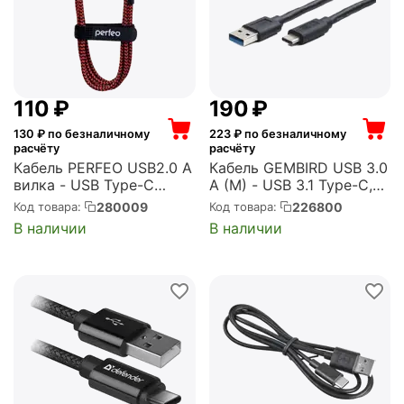
‍110‍
₽
‍190‍
₽
130
₽ по безналичному
223
₽ по безналичному
расчёту
расчёту
Кабель PERFEO USB2.0 A
Кабель GEMBIRD USB 3.0
вилка - USB Type-C
A (M) - USB 3.1 Type-C,
вилка, черно-красный,
1м (CCP-USB3-AMCM-
280009
226800
Код товара:
Код товара:
длина 1 м. (U4901)
1M)
В наличии
В наличии