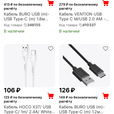
413
₽ по безналичному
279
₽ по безналичному
расчёту
расчёту
Кабель BURO USB (m)-
Кабель VENTION USB
USB Type-C (m) 1.8м
Type C M/USB 2.0 AM -
белый (BHP USB-TPC-
1м. (COKBF)
348155
410337
Код товара:
Код товара:
1.8W)
В наличии
В наличии
‍106‍
₽
‍126‍
₽
125
₽ по безналичному
149
₽ по безналичному
расчёту
расчёту
Кабель HOCO X37/ USB
Кабель BURO USB (m)-
Type-C/ 1m/ 2.4A/ White
USB Type-C (m) 1.2м