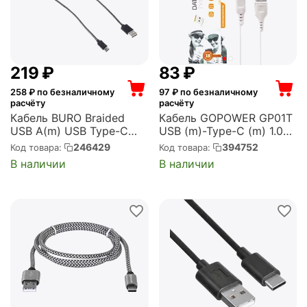
‍219‍
₽
‍83‍
₽
258
₽ по безналичному
97
₽ по безналичному
расчёту
расчёту
Кабель BURO Braided
Кабель GOPOWER GP01T
USB A(m) USB Type-C
USB (m)-Type-C (m) 1.0м
(m) 1м (BHP RET TYPEC1)
2.4A ПВХ белый (1/800)
246429
394752
Код товара:
Код товара:
(00-00018565)
В наличии
В наличии