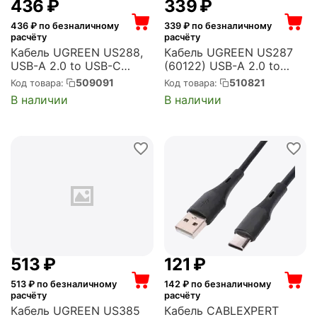
‍436‍
₽
‍339‍
₽
436
₽ по безналичному
339
₽ по безналичному
расчёту
расчёту
Кабель UGREEN US288,
Кабель UGREEN US287
USB-A 2.0 to USB-C
(60122) USB-A 2.0 to
Cable Nickel Plating
USB-C Cable Nickel
509091
510821
Код товара:
Код товара:
Aluminum Braid, 1.5 м.
Plating. Длина: 1,5м.
В наличии
В наличии
черный (60127_)
Цвет: белый (60122_)
‍513‍
₽
‍121‍
₽
513
₽ по безналичному
142
₽ по безналичному
расчёту
расчёту
Кабель UGREEN US385
Кабель CABLEXPERT