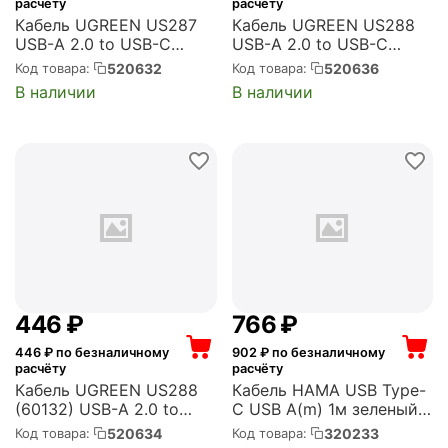
расчёту
расчёту
Кабель UGREEN US287
Кабель UGREEN US288
USB-A 2.0 to USB-C
USB-A 2.0 to USB-C
Cable Nickel Plating.
Cable Nickel Plating
520632
520636
Код товара:
Код товара:
Длина: 3м. Цвет: черный
Aluminum Braid. Длина:
В наличии
В наличии
(60826)
3м. Цвет: серебристый
(60409)
‍446‍
₽
‍766‍
₽
446
₽ по безналичному
902
₽ по безналичному
расчёту
расчёту
Кабель UGREEN US288
Кабель HAMA USB Type-
(60132) USB-A 2.0 to
C USB A(m) 1м зеленый
USB-C Cable Nickel
(00187231)
520634
320233
Код товара:
Код товара:
Plating Aluminum Braid.