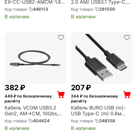
EX-CC-USB2-AMCM-1.8
2.0 AM/ USB3.1 Type-C,
(USB Type C/USB 2.0 Am,
0.5м, пакет (GCC-USB2-
446113
281556
Код товара:
Код товара:
3A, 1,8м) (EX294773RUS)
AMCM-0.5M)
В наличии
В наличии
‍382‍
₽
‍207‍
₽
449
₽ по безналичному
244
₽ по безналичному
расчёту
расчёту
Кабель VCOM USB3.2
Кабель BURO USB (m)-
Gen2, AM->CM, 10Gbs,
USB Type-C (m) 0.8м
All Shell 1м (CU401M-1M)
черный (USB-TC-0.8B2A)
404424
348158
Код товара:
Код товара:
В наличии
В наличии