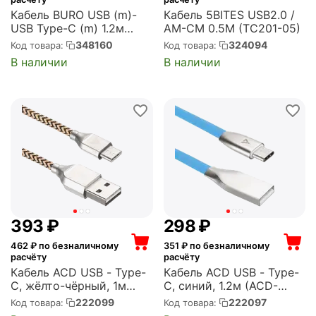
Кабель BURO USB (m)-
Кабель 5BITES USB2.0 /
USB Type-C (m) 1.2м
AM-CM 0.5M (TC201-05)
черный (USB-TC-1.2B3A)
348160
324094
Код товара:
Код товара:
В наличии
В наличии
‍393‍
₽
‍298‍
₽
462
₽ по безналичному
351
₽ по безналичному
расчёту
расчёту
Кабель ACD USB - Type-
Кабель ACD USB - Type-
C, жёлто-чёрный, 1м
C, синий, 1.2м (ACD-
(ACD-U927-C2Y)
U922-C2L)
222099
222097
Код товара:
Код товара: