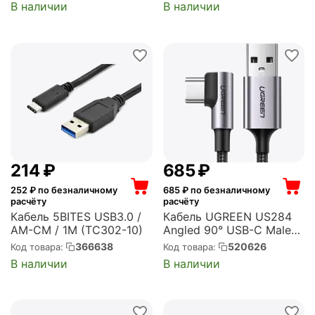
В наличии
В наличии
Длина: 1,5м. Цвет: белый
(60132_)
‍214‍
₽
‍685‍
₽
252
₽ по безналичному
685
₽ по безналичному
расчёту
расчёту
Кабель 5BITES USB3.0 /
Кабель UGREEN US284
AM-CM / 1M (TC302-10)
Angled 90° USB-C Male
to USB2.0 A Male 3A Data
366638
520626
Код товара:
Код товара:
Cable. Длина: 3м. Цвет:
В наличии
В наличии
серый космос (70255)