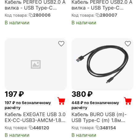
Кабель PERFEO USB2.0 A
Кабель PERFEO USB2.0 A
вилка - USB Type-C
вилка - USB Type-C
вилка, белый, длина 1 м.,
вилка, белый, длина 1 м.,
280006
280007
Код товара:
Код товара:
бокс (U4704)
бокс (U4906)
В наличии
В наличии
‍197‍
₽
‍380‍
₽
197
₽ по безналичному
448
₽ по безналичному
расчёту
расчёту
Кабель EXEGATE USB 3.0
Кабель BURO USB (m)-
EX-CC-USB3-AMCM-1.8
USB Type-C (m) 1.8м
(USB Type C/USB 3.0 Am,
черный (BHP USB-TPC-
446120
348154
Код товара:
Код товара:
1,8м) (EX294751RUS)
1.8)
В наличии
В наличии