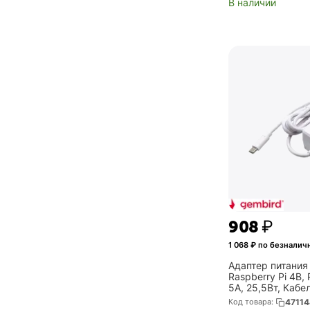
В наличии
‍908‍
₽
1 068
₽ по безналич
Адаптер питания
Raspberry Pi 4B, 
5A, 25,5Вт, Кабе
Type-C output ja
Код товара:
47114