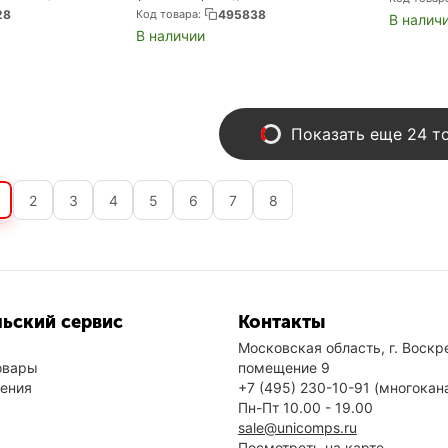
120U(1.4Ghz)/8192Mb/512PCISSD
28
Код товара:
495838
В налич
Gb/noDVD/Int:Intel®
В наличии
Graphics/Cam/BT/WiFi/war 1...
Показать еще 24 т
2
3
4
5
6
7
8
ьский сервис
Контакты
Московская область, г. Воскре
овары
помещение 9
нения
+7 (495) 230-10-91
(многокан
Пн-Пт 10.00 - 19.00
sale@unicomps.ru
Посмотреть на карте