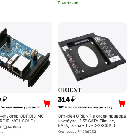
В наличии
9
₽
‍314‍
₽
 безналичному расчёту
369
₽ по безналичному расчёту
омпьютер ODROID MC1
Оптибей ORIENT в отсек привода
DROID-MC1-SOLO)
ноутбука, 2.5" SATA Slimline,
SATA, 9.5 мм (UHD-2SC9PL)
а:
340583
Код товара:
286753