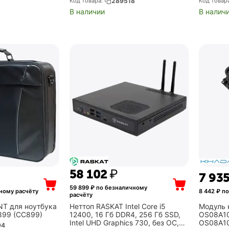
Код товара:
289518
Код товар
Adaptor/
В наличии
В налич
C + Comb
58 102
₽
7 93
59 899
₽ по безналичному
ному расчёту
8 442
₽ по
расчёту
T для ноутбука
Неттоп RASKAT Intel Core i5
Модуль
-899 (CC899)
12400, 16 Гб DDR4, 256 Гб SSD,
OS08A10 
Intel UHD Graphics 730, без ОС,
OS08A10
94