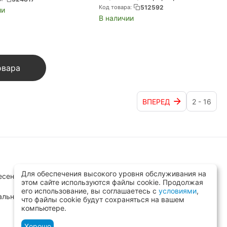
Cam/HDMI+DP/USB 3+Type
Код товара:
512592
ии
C+SD/White Intel 9560 WiFi+Bt
В наличии
(X27H610-W)
овара
ВПЕРЕД
2 - 16
Для обеспечения высокого уровня обслуживания на
сенск, ул.Заводская д.8 стр.1
этом сайте используются файлы cookie. Продолжая
его использование, вы соглашаетесь с
условиями
,
альный)
что файлы cookie будут сохраняться на вашем
компьютере.
Хорошо