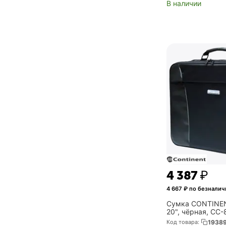
В наличии
4 387
₽
4 667
₽ по безналич
Сумка CONTINEN
20", чёрная, CC
Код товара:
1938