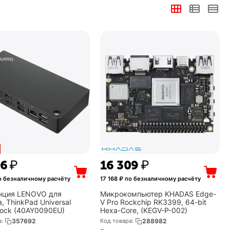
76
₽
16 309
₽
о безналичному расчёту
17 168
₽ по безналичному расчёту
нция LENOVO для
Микрокомпьютер KHADAS Edge-
, ThinkPad Universal
V Pro Rockchip RK3399, 64-bit
ock (40AY0090EU)
Hexa-Core, (KEGV-P-002)
а:
357692
Код товара:
288982