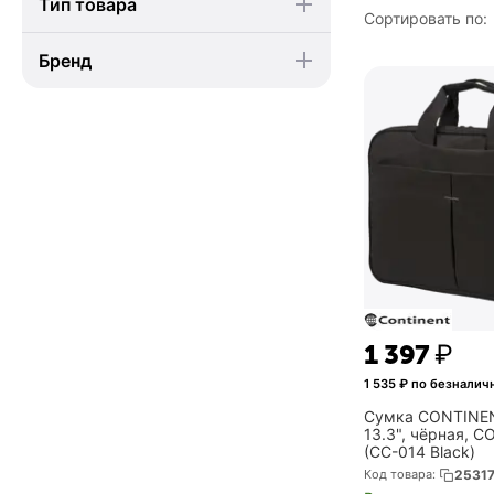
Тип товара
Сортировать по:
Бренд
1 397
₽
1 535
₽ по безналич
Сумка CONTINEN
13.3", чёрная, 
(CC-014 Black)
Код товара:
2531