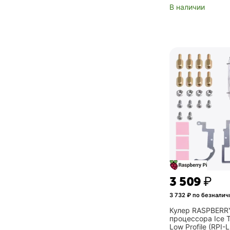
В наличии
3 509
₽
3 732
₽ по безналич
Кулер RASPBERRY
процессора Ice T
Low Profile (RPI