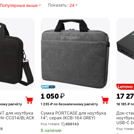
Показать:
Популярные выше
24
1 050
₽
17 2
ному расчёту
1 235
₽ по безналичному расчёту
18 185
₽ п
T для ноутбука
Сумка PORTCASE для ноутбука
Док-ста
CON-CC014/BLACK
14", серая (KCB-164 GREY)
ноутбука
USB-C D
Код товара:
466143
79
Код товар
В наличии