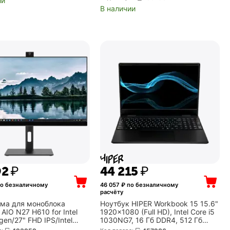
ии
В наличии
92
₽
44 215
₽
о безналичному
46 057
₽ по безналичному
расчёту
ма для моноблока
Ноутбук HIPER Workbook 15 15.6"
AIO N27 H610 for Intel
1920x1080 (Full HD), Intel Core i5
 gen/27" FHD IPS/Intel
1030NG7, 16 Гб DDR4, 512 Гб
Fi//5M cam/HAS 120W
SSD, Intel Iris Plus Graphics,