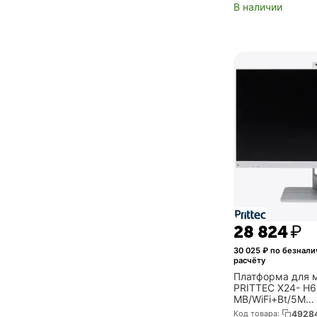
В наличии
28 824
₽
30 025
₽ по безнал
расчёту
Платформа для 
PRITTEC X24- H6
MB/WiFi+Bt/5M
Camera/HDMI+DP
Код товара:
4928