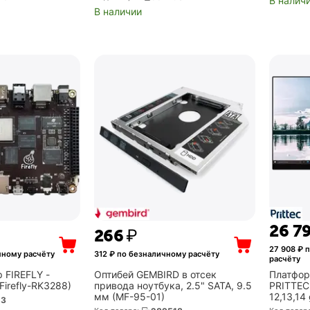
В налич
and/White/120W
В наличии
26 7
‍266‍
₽
27 908
₽ п
чному расчёту
312
₽ по безналичному расчёту
расчёту
 FIREFLY -
Оптибей GEMBIRD в отсек
Платфор
irefly-RK3288)
привода ноутбука, 2.5" SATA, 9.5
PRITTEC 
мм (MF-95-01)
12,13,14
13
9560 Wi