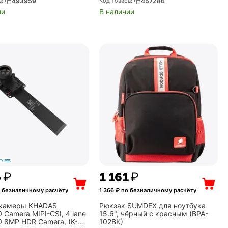
а:
493959
Код товара:
457286
Side IO with USB3 + Type
Windows 11 Professional, чёрный...
ии
В наличии
oAu...
5
₽
1 161
₽
 безналичному расчёту
1 366
₽ по безналичному расчёту
 камеры KHADAS
Рюкзак SUMDEX для ноутбука
Camera MIPI-CSI, 4 lane
15.6", чёрный с красным (BPA-
 8MP HDR Camera, (K-
102BK)