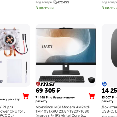
чёрный, STANDART 507
CM-002)
Код товара:
472455
Код товар
(STANDART507168813)
В наличии
В налич
69 305
₽
14 2
71 448
₽ по безналичному
15 007
₽ п
ному расчёту
расчёту
расчёту
 PI для
Моноблок MSI Modern AM242P
Док-ста
ower CPU for ,
1M-1031XRU 23.8"(1920x1080
USB-C, 
-LPCOOL)
(матовый) IPS)/Intel Core 5
Код товар