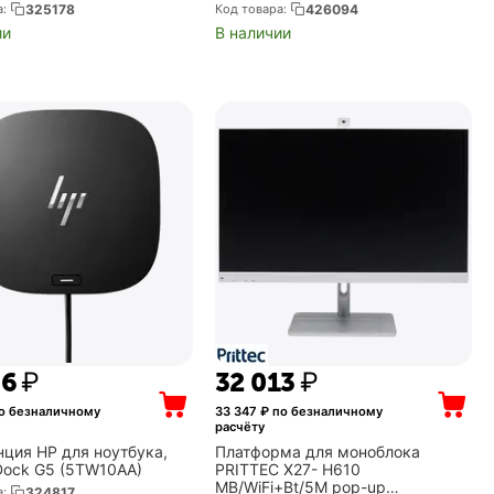
а:
325178
Код товара:
426094
ии
В наличии
56
₽
32 013
₽
о безналичному
33 347
₽ по безналичному
расчёту
нция HP для ноутбука,
Платформа для моноблока
Dock G5 (5TW10AA)
PRITTEC X27- H610
MB/WiFi+Bt/5M pop-up
а:
324817