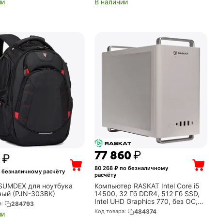
ии
В наличии
77 860
₽
₽
80 268
₽ по безналичному
 безналичному расчёту
расчёту
SUMDEX для ноутбука
Компьютер RASKAT Intel Core i5
рный (PJN-303BK)
14500, 32 Гб DDR4, 512 Гб SSD,
Intel UHD Graphics 770, без ОС,
а:
284793
белый, STANDART 500
Код товара:
484374
ии
(STANDART500184586)