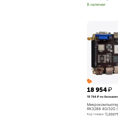
C+SD/Regular st
В наличии
(X24H610-W)
18 954
₽
19 744
₽ по безнали
Микрокомпьютер
RK3288 4G/32G (F
Код товара:
3327