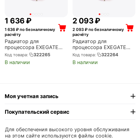
1 636
₽
2 093
₽
1 636
₽ по безналичному
2 093
₽ по безналичному
расчёту
расчёту
Радиатор для
Радиатор для
процессора EXEGATE
процессора EXEGATE
Socket 775, 115x/1200,
Socket 2011/2066, TDP
322265
322264
Код товара:
Код товара:
TDP 100 Вт, медный, на
100 Вт, медный, на
В наличии
В наличии
винтах, с термопастой,
винтах, с термопастой,
ESNK-0046.1U.115x.Cu
ESNK-
(EX286164RUS)
0047.1U.2011/2066.Cu
(EX286163RUS)
Моя учетная запись
Покупательский сервис
Контакты
Для обеспечения высокого уровня обслуживания
на этом сайте используются файлы cookie.