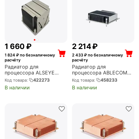
1 660
₽
2 214
₽
1 824
₽ по безналичному
2 433
₽ по безналичному
расчёту
расчёту
Радиатор для
Радиатор для
процессора ALSEYE
процессора ABLECOM
Socket 1356,1366, TDP 95
Socket 115x/1200,
422273
458233
Код товара:
Код товара:
Вт, алюминиевый, на
алюминиевый, на
В наличии
В наличии
винтах, с термопастой,
винтах, с термопастой,
OEM (ASI1366-P3HA2U-
1U, OEM (AHS-S10070)
R17)