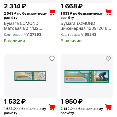
2 314
₽
1 668
₽
2 543
₽ по безналичному
1 833
₽ по безналичному
расчёту
расчёту
Бумага LOMOND
Бумага LOMOND
Матовая 80 г/м2
инженерная 1209120 80
914*175м*76 Standart
г/м2, 594мм*175м*76
127393
65243
Код товара:
Код товара:
(1209132)
матовая (1209128)
В наличии
В наличии
1 532
₽
1 950
₽
1 683
₽ по безналичному
2 142
₽ по безналичному
расчёту
расчёту