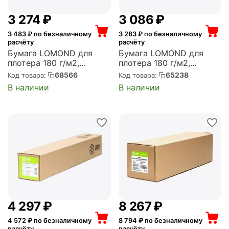
3 274
₽
3 086
₽
3 483
₽ по безналичному
3 283
₽ по безналичному
расчёту
расчёту
Бумага LOMOND для
Бумага LOMOND для
плотера 180 г/м2,
плотера 180 г/м2,
1067мм*30м*50 матовая
914мм*30м*50,8
68566
65238
Код товара:
Код товара:
(1202093)
матовая (1202092)
В наличии
В наличии
4 297
₽
8 267
₽
4 572
₽ по безналичному
8 794
₽ по безналичному
расчёту
расчёту