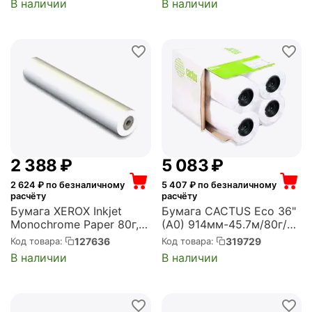
В наличии
В наличии
втулка:50.8мм (2")
(упак.:1рул) (1202133)
2 388
₽
5 083
₽
2 624
₽ по безналичному
5 407
₽ по безналичному
расчёту
расчёту
Бумага XEROX Inkjet
Бумага CACTUS Eco 36"
Monochrome Paper 80г,
(A0) 914мм-45.7м/80г/
0.610x100м в
м2/белый CIE155%
127636
319729
Код товара:
Код товара:
инд.упаковке
втулка:50.8мм (2")
В наличии
В наличии
(450L97059)
(упак.:4рул) (CS-LFP80-
914457E-4)