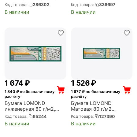
офсетная 610м х 45м 80
белый для струйной
286302
336697
Код товара:
Код товара:
г/м2 втулка 2"/50,8мм
печати втулка:50.8мм
В наличии
В наличии
(1214201)
(2") (Z80-24-1)
1 674
₽
1 526
₽
1 840
₽ по безналичному
1 677
₽ по безналичному
расчёту
расчёту
Бумага LOMOND
Бумага LOMOND
инженерная 80 г/м2,
Матовая 80 г/м2
620мм*175м*76 матовая
594*175м*76 Standart
65244
127390
Код товара:
Код товара:
(1209121)
(1209138)
В наличии
В наличии