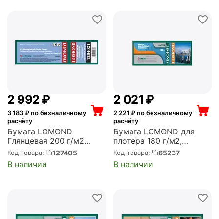
2 992
₽
2 021
₽
3 183
₽ по безналичному
2 221
₽ по безналичному
расчёту
расчёту
Бумага LOMOND
Бумага LOMOND для
Глянцевая 200 г/м2
плотера 180 г/м2,
(610*30*50) (1204021)
610мм*30м*50 матовая
127405
65237
Код товара:
Код товара:
(1202091)
В наличии
В наличии