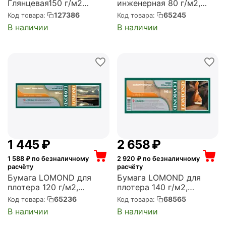
Глянцевая150 г/м2
инженерная 80 г/м2,
(610*30*50,8) (1204031)
914мм*175м*76 матовая
127386
65245
Код товара:
Код товара:
(1209122)
В наличии
В наличии
1 445
₽
2 658
₽
1 588
₽ по безналичному
2 920
₽ по безналичному
расчёту
расчёту
Бумага LOMOND для
Бумага LOMOND для
плотера 120 г/м2,
плотера 140 г/м2,
610мм*30м*50 матовая
1067мм*30м*50 матовая
65236
68565
Код товара:
Код товара:
для САПР и ГИС
(1202083)
В наличии
В наличии
(1202025)