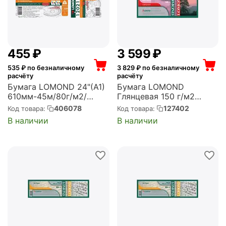
‍455‍
₽
3 599
₽
535
₽ по безналичному
3 829
₽ по безналичному
расчёту
расчёту
Бумага LOMOND 24"(A1)
Бумага LOMOND
610мм-45м/80г/м2/
Глянцевая 150 г/м2
белый матовое для
(1067*30*50,8)
406078
127402
Код товара:
Код товара:
струйной печати
(1204033)
В наличии
В наличии
втулка:50.8мм (2")
(1202161)