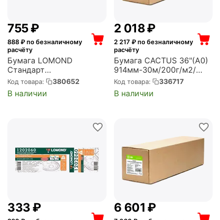
‍755‍
₽
2 018
₽
888
₽ по безналичному
2 217
₽ по безналичному
расчёту
расчёту
Бумага LOMOND
Бумага CACTUS 36"(A0)
Стандарт
914мм-30м/200г/м2/
914мм-45м/80г/м2/
белый глянцевое для
380652
336717
Код товара:
Код товара:
белый матовое
струйной печати
В наличии
В наличии
инженерная
втулка:50.8мм (2")
втулка:50.8мм (2")
(упак.:2рул) (CS-PG200-
(1202002)
91430)
‍333‍
₽
6 601
₽