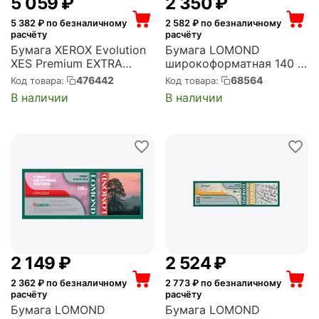
5 059
₽
2 350
₽
5 382
₽ по безналичному
2 582
₽ по безналичному
расчёту
расчёту
Бумага XEROX Evolution
Бумага LOMOND
XES Premium EXTRA
широкоформатная 140 г/
Paper 75gr 0.841x175 м
м2, 914мм*30м*50
476442
68564
Код товара:
Код товара:
аналог 003R93240
матовая (1202082)
В наличии
В наличии
(2195023)
2 149
₽
2 524
₽
2 362
₽ по безналичному
2 773
₽ по безналичному
расчёту
расчёту
Бумага LOMOND
Бумага LOMOND