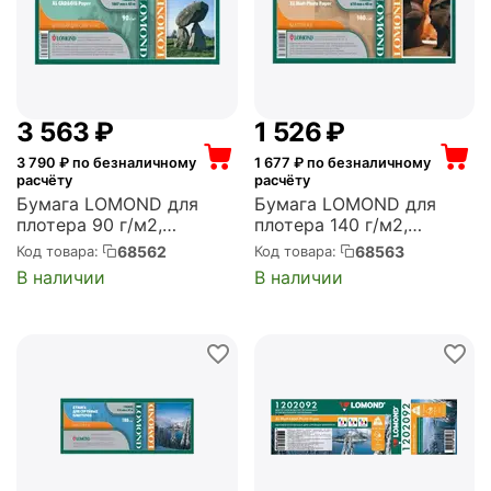
3 563
₽
1 526
₽
3 790
₽ по безналичному
1 677
₽ по безналичному
расчёту
расчёту
Бумага LOMOND для
Бумага LOMOND для
плотера 90 г/м2,
плотера 140 г/м2,
1067мм*45м*50 матовая
610мм*30м*50 матовая
68562
68563
Код товара:
Код товара:
для САПР и ГИС
(1202081)
В наличии
В наличии
(1202013)