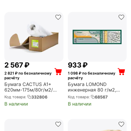
(упак.:1рул) (CS-LFP80-
914457E)
2 567
₽
‍933‍
₽
2 821
₽ по безналичному
1 098
₽ по безналичному
расчёту
расчёту
Бумага CACTUS A1+
Бумага LOMOND
620мм-175м/80г/м2/
инженерная 80 г/м2,
белый CIE171%
297мм*175м*76 матовая
332806
68567
Код товара:
Код товара:
инженерная
(1209120)
В наличии
В наличии
втулка:76.2мм (3") (CS-
LFP80-620175)