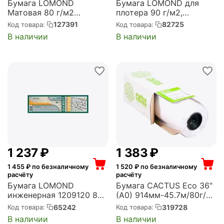
Бумага LOMOND
Бумага LOMOND для
Матовая 80 г/м2
плотера 90 г/м2,
620*175м*76 Standart
610мм*45м*50 матовая
127391
82725
Код товара:
Код товара:
(1209131)
для САПР и ГИС
В наличии
В наличии
(1202011)
1 237
₽
1 383
₽
1 455
₽ по безналичному
1 520
₽ по безналичному
расчёту
расчёту
Бумага LOMOND
Бумага CACTUS Eco 36"
инженерная 1209120 80
(A0) 914мм-45.7м/80г/
г/м2, 420мм*175м*76
м2/белый CIE155% для
65242
319728
Код товара:
Код товара:
матовая (1209129)
струйной печати
В наличии
В наличии
втулка:50.8мм (2")