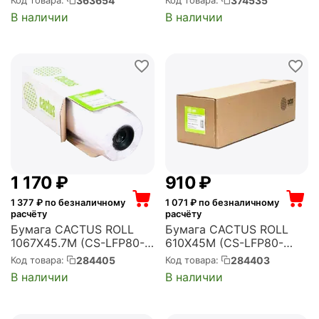
363654
374535
Код товара:
Код товара:
универсальная (с
втулка:50.8мм (2")
В наличии
В наличии
покрытием) (CS-PG200-
(упак.:2рул) (CS-LFP80-
106730)
297457)
1 170
₽
‍910‍
₽
1 377
₽ по безналичному
1 071
₽ по безналичному
расчёту
расчёту
Бумага CACTUS ROLL
Бумага CACTUS ROLL
1067X45.7M (CS-LFP80-
610X45M (CS-LFP80-
1067457E)
610457)
284405
284403
Код товара:
Код товара:
В наличии
В наличии