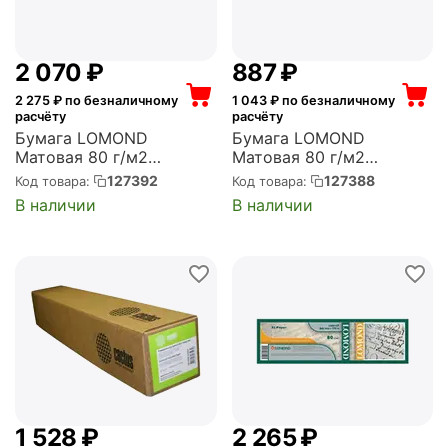
2 070
₽
‍887‍
₽
2 275
₽ по безналичному
1 043
₽ по безналичному
расчёту
расчёту
Бумага LOMOND
Бумага LOMOND
Матовая 80 г/м2
Матовая 80 г/м2
841*175м*76 Standart
297*175м*76 Standart
127392
127388
Код товара:
Код товара:
(1209137)
(1209130)
В наличии
В наличии
1 528
₽
2 265
₽