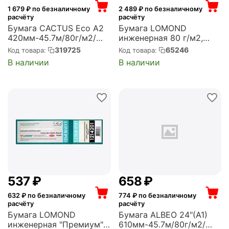
1 679
₽ по безналичному
2 489
₽ по безналичному
расчёту
расчёту
Бумага CACTUS Eco A2
Бумага LOMOND
420мм-45.7м/80г/м2/
инженерная 80 г/м2,
белый CIE155%
841мм*175м*76 матовая
319725
65246
Код товара:
Код товара:
универсальная
(1209127)
В наличии
В наличии
втулка:50.8мм (2")
(упак.:2рул) (CS-LFP80-
420457E)
‍537‍
₽
‍658‍
₽
632
₽ по безналичному
774
₽ по безналичному
расчёту
расчёту
Бумага LOMOND
Бумага ALBEO 24"(A1)
инженерная "Премиум",
610мм-45.7м/80г/м2/