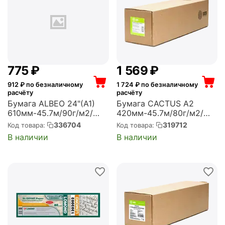
‍775‍
₽
1 569
₽
912
₽ по безналичному
1 724
₽ по безналичному
расчёту
расчёту
Бумага ALBEO 24"(A1)
Бумага CACTUS A2
610мм-45.7м/90г/м2/
420мм-45.7м/80г/м2/
белый для струйной
белый CIE171%
336704
319712
Код товара:
Код товара:
печати (Z90-24-1)
универсальная
В наличии
В наличии
втулка:50.8мм (2")
(упак.:2рул) (CS-LFP80-
420457)