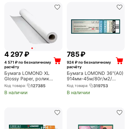
4 297
₽
‍785‍
₽
4 571
₽ по безналичному
924
₽ по безналичному
расчёту
расчёту
Бумага LOMOND XL
Бумага LOMOND 36"(A0)
Glossy Paper, ролик
914мм-45м/80г/м2/
914мм*50,8 мм, 200 г/
белый матовое
127385
319753
Код товара:
Код товара:
м2, 30 метров (1204022)
втулка:50.8мм (2")
В наличии
В наличии
(1214202)