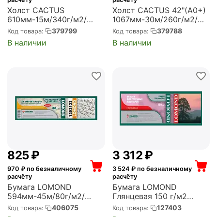
Холст CACTUS
Холст CACTUS 42"(A0+)
610мм-15м/340г/м2/
1067мм-30м/260г/м2/
белый хлопок для
белый глянцевое
379799
379788
Код товара:
Код товара:
струйной печати
синтетика для струйной
В наличии
В наличии
втулка:50.8мм (2") (CS-
печати втулка:50.8мм
MC340-61015)
(2") (CS-GC260-106730)
‍825‍
₽
3 312
₽
970
₽ по безналичному
3 524
₽ по безналичному
расчёту
расчёту
Бумага LOMOND
Бумага LOMOND
594мм-45м/80г/м2/
Глянцевая 150 г/м2
белый матовое для
(914*30*50,8) (1204032)
406075
127403
Код товара:
Код товара:
струйной печати