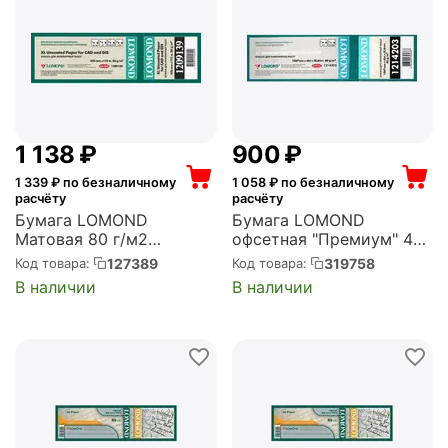
1 138
₽
‍900‍
₽
1 339
₽ по безналичному
1 058
₽ по безналичному
расчёту
расчёту
Бумага LOMOND
Бумага LOMOND
Матовая 80 г/м2
офсетная "Премиум" 42"
420*175м*76 Standart
(A0+) 1067мм-45м/80г/
127389
319758
Код товара:
Код товара:
(1209139)
м2/белый матовое
В наличии
В наличии
втулка:50.8мм (2")
(1214203)