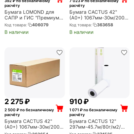
392
₽ по безналичному
7 023
₽ по безналичному
расчёту
расчёту
Бумага LOMOND для
Бумага CACTUS 42"
САПР и ГИС "Премиум"
(A0+) 1067мм-30м/200г/
297мм-45м/80г/м2/
м2/белый полуглянцевое
406079
363658
Код товара:
Код товара:
белый матовое для
сатин для струйной
В наличии
В наличии
струйной печати
печати (CS-PSG200-
втулка:50.8мм (2")
106730)
(упак.:1рул) (1202060)
2 275
₽
‍910‍
₽
2 500
₽ по безналичному
1 071
₽ по безналичному
расчёту
расчёту
Бумага CACTUS 42"
Бумага CACTUS 12"
(A0+) 1067мм-30м/200г/
297мм-45.7м/80г/м2/
м2/белый глянцевое
белый CIE171%