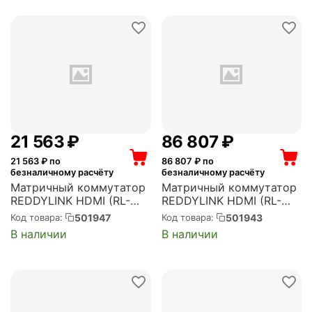
21 563
₽
86 807
₽
21 563
₽ по
86 807
₽ по
безналичному расчёту
безналичному расчёту
Матричный коммутатор
Матричный коммутатор
REDDYLINK HDMI (RL-
REDDYLINK HDMI (RL-
MXM44L)
MX88)
501947
501943
Код товара:
Код товара:
В наличии
В наличии