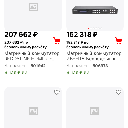
207 662
₽
152 318
₽
207 662
₽ по
152 318
₽ по
безналичному расчёту
безналичному расчёту
Матричный коммутатор
Матричный коммутатор
REDDYLINK HDMI RL-
ИВЕНТА Бесподрывный
MX44 seamless
с функцией
501942
506973
Код товара:
Код товара:
(бесшовный) (RL-MX44S)
мультивьювер (БВК44М)
В наличии
В наличии