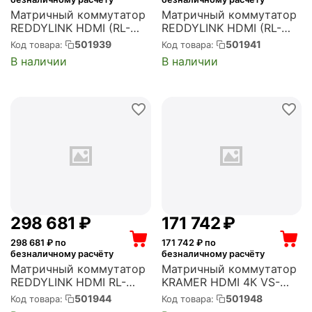
Матричный коммутатор
Матричный коммутатор
REDDYLINK HDMI (RL-
REDDYLINK HDMI (RL-
MX1616)
MX44)
501939
501941
Код товара:
Код товара:
В наличии
В наличии
298 681
₽
171 742
₽
298 681
₽ по
171 742
₽ по
безналичному расчёту
безналичному расчёту
Матричный коммутатор
Матричный коммутатор
REDDYLINK HDMI RL-
KRAMER HDMI 4К VS-
MX88 seamless
42H2 (20-00018290)
501944
501948
Код товара:
Код товара:
(бесшовный) (RL-MX88S)