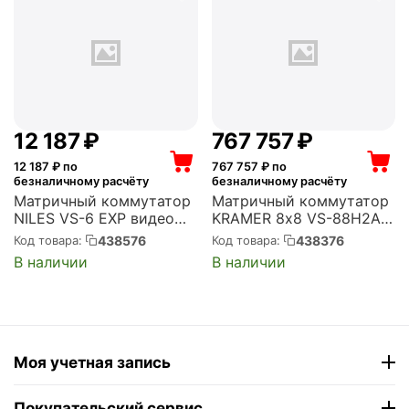
12 187
₽
767 757
₽
12 187
₽ по
767 757
₽ по
безналичному расчёту
безналичному расчёту
Матричный коммутатор
Матричный коммутатор
NILES VS-6 EXP видео
KRAMER 8х8 VS-88H2A
VS-6 EXP (FG01429)
(20-08800230)
438576
438376
Код товара:
Код товара:
В наличии
В наличии
Моя учетная запись
Покупательский сервис