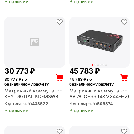
В наличии
В наличии
30 773
₽
45 783
₽
30 773
₽ по
45 783
₽ по
безналичному расчёту
безналичному расчёту
Матричный коммутатор
Матричный коммутатор
KEY DIGITAL KD-MSW8x4
AV ACCESS (4KMX44-H2)
видео/аудио KD-
438522
506874
Код товара:
Код товара:
MSW8x4 (8 источников
В наличии
В наличии
4 зоны) (16011700)