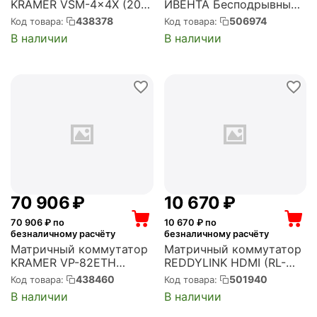
KRAMER VSM-4x4X (20-
ИВЕНТА Бесподрывный
80552030)
с функцией
438378
506974
Код товара:
Код товара:
мультивьювер (БВК88М)
В наличии
В наличии
70 906
₽
10 670
₽
70 906
₽ по
10 670
₽ по
безналичному расчёту
безналичному расчёту
Матричный коммутатор
Матричный коммутатор
KRAMER VP-82ETH
REDDYLINK HDMI (RL-
(16012289)
MX42HA)
438460
501940
Код товара:
Код товара:
В наличии
В наличии