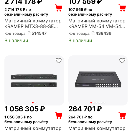
2 714 178
₽
107 569
₽
2 714 178
₽ по
107 569
₽ по
безналичному расчёту
безналичному расчёту
Матричный коммутатор
Матричный коммутатор
KRAMER MTX3-88-SE
KRAMER VM-54 VM-54
(50-80586030)
(11-0265020)
514547
438439
Код товара:
Код товара:
В наличии
В наличии
1 056 305
₽
264 701
₽
1 056 305
₽ по
264 701
₽ по
безналичному расчёту
безналичному расчёту
Матричный коммутатор
Матричный коммутатор