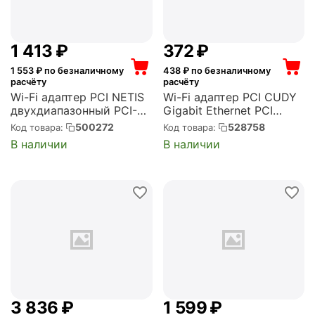
1 413
₽
‍372‍
₽
1 553
₽ по безналичному
438
₽ по безналичному
расчёту
расчёту
Wi-Fi адаптер PCI NETIS
Wi-Fi адаптер PCI CUDY
двухдиапазонный PCI-E
Gigabit Ethernet PCI
Wi-Fi+Bluetooth AC1200,
Express (Cudy PE10)
500272
528758
Код товара:
Код товара:
2,4/5 ГГц, до 1167 Мбит/
В наличии
В наличии
с, Bluetooth 4.2 (Netis F0)
3 836
₽
1 599
₽