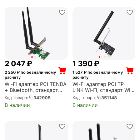
2 047
₽
1 390
₽
2 250
₽ по безналичному
1 527
₽ по безналичному
расчёту
расчёту
Wi-Fi адаптер PCI TENDA
Wi-Fi адаптер PCI TP-
+ Bluetooth, стандарт
LINK Wi-Fi, стандарт Wi-
Wi-Fi: 802.11ax, стандарт
Fi: 802.11ac,
342905
351148
Код товара:
Код товара:
Bluetooth: 5.0,
максимальная скорость
В наличии
В наличии
максимальная скорость
633 Мбит/с, PCI-E
2976 Мбит/с, PCI-E
(Archer T2E)
(Tenda E30)