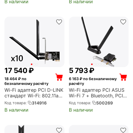
В наличии
В наличии
максимальная скорость
(Cudy WE3000S)
2402 Мбит/с (Archer
TX50E)
17 540
₽
5 793
₽
18 464
₽ по
6 163
₽ по безналичному
безналичному расчёту
расчёту
Wi-Fi адаптер PCI D-LINK
Wi-Fi адаптер PCI ASUS
стандарт Wi-Fi: 802.11ac,
Wi-Fi 7 + Bluetooth, PCI-
максимальная скорость
E, 802.11be, 2.4/5/6 ГГц,
314916
500269
Код товара:
Код товара:
866 Мбит/с, PCI-E,
2антенна внешняя
В наличии
В наличии
упаковка 10 штук (DWA-
несъем., Intel only, AMD
582/RU/10/B1A)
platforms are not
supported (PCE-BE92BT)