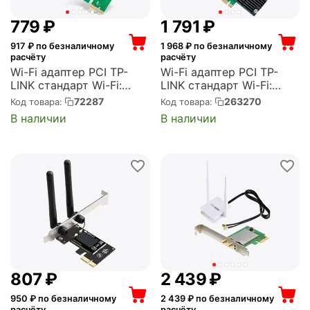
‍779‍
₽
1 791
₽
917
₽ по безналичному
1 968
₽ по безналичному
расчёту
расчёту
Wi-Fi адаптер PCI TP-
Wi-Fi адаптер PCI TP-
LINK стандарт Wi-Fi:
LINK стандарт Wi-Fi:
802.11n, максимальная
802.11ac, максимальная
72287
263270
Код товара:
Код товара:
скорость 150 Мбит/с,
скорость 1167 Мбит/с,
В наличии
В наличии
PCI-E (TL-WN781ND)
PCI-E (Archer T4E)
‍807‍
₽
2 439
₽
950
₽ по безналичному
2 439
₽ по безналичному
расчёту
расчёту