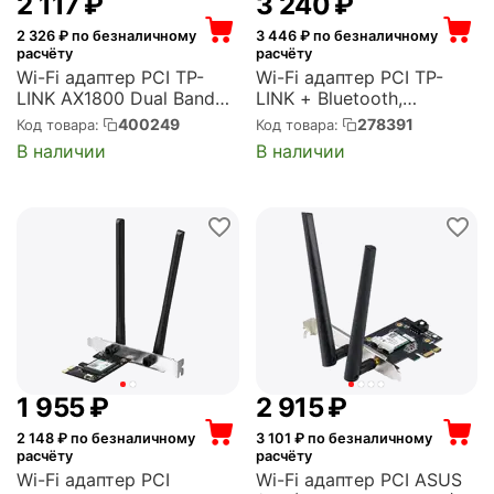
2 117
₽
3 240
₽
2 326
₽ по безналичному
3 446
₽ по безналичному
расчёту
расчёту
Wi-Fi адаптер PCI TP-
Wi-Fi адаптер PCI TP-
LINK AX1800 Dual Band
LINK + Bluetooth,
Wi-Fi 6 Bluetooth PCI
стандарт Wi-Fi: 802.11ax,
400249
278391
Код товара:
Код товара:
Express Adapter (Archer
стандарт Bluetooth: 5.0,
В наличии
В наличии
TX20E)
максимальная скорость
2976 Мбит/с (Archer
TX3000E)
1 955
₽
2 915
₽
2 148
₽ по безналичному
3 101
₽ по безналичному
расчёту
расчёту
Wi-Fi адаптер PCI
Wi-Fi адаптер PCI ASUS