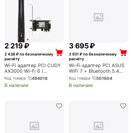
2 219
₽
3 695
₽
2 438
₽ по безналичному
3 931
₽ по безналичному
расчёту
расчёту
Wi-Fi адаптер PCI CUDY
Wi-Fi адаптер PCI ASUS
AX3000 Wi-Fi 6 /
WiFi 7 + Bluetooth 5.4
Bluetooth 5.0 (Cudy
2882+2882+688Mbps
494018
501604
Код товара:
Код товара:
WE3000)
6GHz/5GHz/2.4GHz,
В наличии
В наличии
90IG09G0-MO0B00 (PCE-
BE6500)