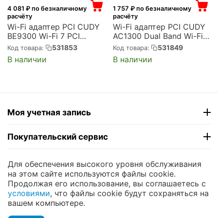
4 081
₽ по безналичному
1 757
₽ по безналичному
расчёту
расчёту
Wi-Fi адаптер PCI CUDY
Wi-Fi адаптер PCI CUDY
BE9300 Wi-Fi 7 PCI
AC1300 Dual Band Wi-Fi
Express Adapter (Cudy
PCIe Adapter (Cudy
531853
531849
Код товара:
Код товара:
WE9300)
WE1300)
В наличии
В наличии
Моя учетная запись
Покупательский сервис
Контакты
Для обеспечения высокого уровня обслуживания
на этом сайте используются файлы cookie.
Продолжая его использование, вы соглашаетесь с
© 2004 - 2026 ЮНИКОМП. На базе
CS-Cart
и
условиями
, что файлы cookie будут сохраняться на
премиум темы —
© AB: UniTheme2
вашем компьютере.