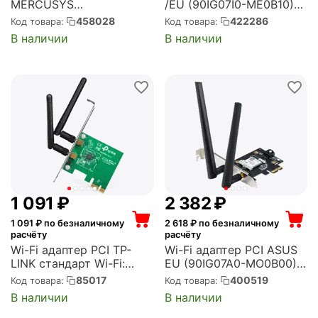
MERCUSYS
/EU (90IG07I0-ME0B10)
Двухдиапазонный PCI
(PCE-AXE5400)
458028
422286
Код товара:
Код товара:
Express с поддержкой
В наличии
В наличии
Bluetooth и Wi-Fi 6
AX3000 (MA80XE)
1 091
₽
2 382
₽
1 091
₽ по безналичному
2 618
₽ по безналичному
расчёту
расчёту
Wi-Fi адаптер PCI TP-
Wi-Fi адаптер PCI ASUS
LINK стандарт Wi-Fi:
EU (90IG07A0-MO0B00)
802.11n, максимальная
(PCE-AX1800)
85017
400519
Код товара:
Код товара:
скорость 300 Мбит/с,
В наличии
В наличии
PCI-E (TL-WN881ND)