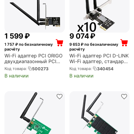
1 599
₽
9 074
₽
1 757
₽ по безналичному
9 653
₽ по безналичному
расчёту
расчёту
Wi-Fi адаптер PCI ORIGO
Wi-Fi адаптер PCI D-LINK
двухдиапазонный PCI
Wi-Fi адаптер, стандарт
Express AC1200, 2
Wi-Fi: 802.11n,
500273
340454
Код товара:
Код товара:
съемные антенны 5 дБи
максимальная скорость
В наличии
В наличии
(OWN1200A/A1A)
300 Мбит/с, PCI-E,
упаковка 10 штук (DWA-
548/10/C1A)