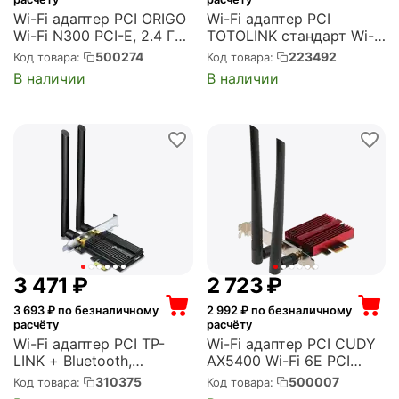
Wi-Fi адаптер PCI ORIGO
Wi-Fi адаптер PCI
Wi-Fi N300 PCI-E, 2.4 ГГц
TOTOLINK стандарт Wi-
(OWN300A/A1A)
Fi: 802.11ac,
500274
223492
Код товара:
Код товара:
максимальная скорость
В наличии
В наличии
867 Мбит/с (A1200PE)
3 471
₽
2 723
₽
3 693
₽ по безналичному
2 992
₽ по безналичному
расчёту
расчёту
Wi-Fi адаптер PCI TP-
Wi-Fi адаптер PCI CUDY
LINK + Bluetooth,
AX5400 Wi-Fi 6E PCI
стандарт Wi-Fi: 802.11ax,
Express Adapter
310375
500007
Код товара:
Код товара:
стандарт Bluetooth: 5.0,
5400Mbps Wi-Fi 6E