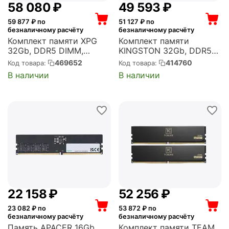
58 080
₽
49 593
₽
59 877
₽ по
51 127
₽ по
безналичному расчёту
безналичному расчёту
Комплект памяти XPG
Комплект памяти
32Gb, DDR5 DIMM,
KINGSTON 32Gb, DDR5
6000MHz, Lancer Blade
SO-DIMM, 4800MHz,
469652
414760
Код товара:
Код товара:
RGB White 2 модуля,
FURY Impact 2 модуля,
В наличии
В наличии
48000 Мб/с, CL30, 1.35 В,
38400 Мб/с, CL38, 1.1 В,
EXPO, XMP, радиатор,
XMP, 2x16Gb KIT
подсветка, 2x16Gb KIT
(KF548S38IBK2-32)
(AX5U6000...
22 158
₽
52 256
₽
23 082
₽ по
53 872
₽ по
безналичному расчёту
безналичному расчёту
Память APACER 16Gb,
Комплект памяти TEAM