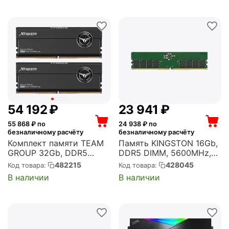
(R948G3206S2S-U)
(PSD48G266681)
54 192
₽
23 941
₽
55 868
₽ по
24 938
₽ по
безналичному расчёту
безналичному расчёту
Комплект памяти TEAM
Память KINGSTON 16Gb,
GROUP 32Gb, DDR5
DDR5 DIMM, 5600MHz,
DIMM, 6400MHz, T-Force
ValueRAM 1 модуль,
482215
428045
Код товара:
Код товара:
Xtreem Black 2 модуля,
44800 Мб/с, CL46, 1.1 В
В наличии
В наличии
51200 Мб/с, CL32, 1.35 В,
(KVR56U46BS8-16)
EXPO, XMP, радиатор,
2x16Gb KIT
(FFXD532G6400HC...