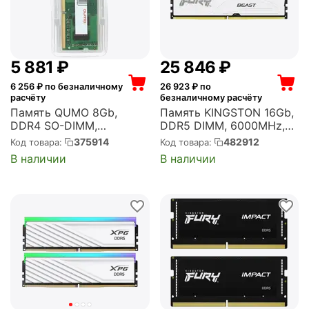
5 881
₽
25 846
₽
6 256
₽ по безналичному
26 923
₽ по
расчёту
безналичному расчёту
Память QUMO 8Gb,
Память KINGSTON 16Gb,
DDR4 SO-DIMM,
DDR5 DIMM, 6000MHz,
3200MHz, OEM/RTL 1
FURY Beast White RGB 1
375914
482912
Код товара:
Код товара:
модуль, 25600 Мб/с,
модуль, 48000 Мб/с,
В наличии
В наличии
CL22, 1.2 В (QUM4S-
CL36, 1.35 В, EXPO, XMP,
8G3200P22)
радиатор, подсветка
(KF560C36BWE2A-16)