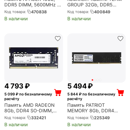
DDR5 DIMM, 5600MHz 1
GROUP 32Gb, DDR5
модуль, 38400 Мб/с,
DIMM, 6000MHz, T-
470838
400849
Код товара:
Код товара:
CL40, 1.25 В
Create Expert Black 2
В наличии
В наличии
(AU16GHB56CVBBGH/FL.1
модуля, 48000 Мб/с,
6G2C.PKH)
CL38, 1.25 В, радиатор,
2x16Gb KIT
(CTCED532G6000HC38A
DC01)
4 793
₽
5 494
₽
5 099
₽ по безналичному
5 844
₽ по безналичному
расчёту
расчёту
Память AMD RADEON
Память PATRIOT
8Gb, DDR4 SO-DIMM,
MEMORY 8Gb, DDR4
3200MHz, R9 Gamer
DIMM, 2666MHz,
332421
225349
Код товара:
Код товара:
Series 1 модуль, 25600
Signature Line 1 модуль,
В наличии
В наличии
Мб/с, CL22, 1.2 В
21300 Мб/с, CL19, 1.2 В