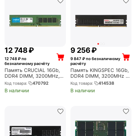
12 748
₽
9 256
₽
12 748
₽ по
9 847
₽ по безналичному
безналичному расчёту
расчёту
Память CRUCIAL 16Gb,
Память KINGSPEC 16Gb,
DDR4 DIMM, 3200MHz,
DDR4 DIMM, 3200MHz 1
Basics 1 модуль, 25600
модуль, 25600 Мб/с,
470792
414538
Код товара:
Код товара:
Мб/с, CL19, 1.2 В
CL17, 1.35 В
В наличии
В наличии
(CB16GU3200)
(KS3200D4P13516G)