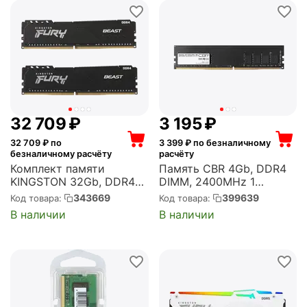
32 709
₽
3 195
₽
32 709
₽ по
3 399
₽ по безналичному
безналичному расчёту
расчёту
Комплект памяти
Память CBR 4Gb, DDR4
KINGSTON 32Gb, DDR4
DIMM, 2400MHz 1
DIMM, 3200MHz, FURY
модуль, 19200 Мб/с,
343669
399639
Код товара:
Код товара:
Beast Black 2 модуля,
CL17, 1.2 В (CD4-
В наличии
В наличии
25600 Мб/с, CL16, 1.35 В,
US04G24M17-00S)
XMP, радиатор, 2x16Gb
KIT (KF432C16BB1K2/32)