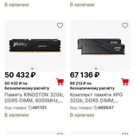
модуль, 25600 Мб/с,
38400 Мб/с, CL40, 1.1 В
В наличии
В наличии
CL22, 1.2 В
(M425R4GA3BB0-CQK)
(AD4S32008G22-SGN)
50 432
₽
67 136
₽
50 432
₽ по
69 213
₽ по
безналичному расчёту
безналичному расчёту
Память KINGSTON 32Gb,
Комплект памяти XPG
DDR5 DIMM, 6000MHz,
32Gb, DDR5 DIMM,
FURY Beast Black 1
6000MHz, Lancer Blade
491151
469647
Код товара:
Код товара:
модуль, 48000 Мб/с,
Black 2 модуля, 48000
В наличии
В наличии
CL30, 1.4 В, EXPO, XMP,
Мб/с, CL30, 1.35 В, EXPO,
радиатор
XMP, радиатор, 2x16Gb
(KF560C30BBE-32)
KIT (AX5U6000C3016G-
DTLABBK)