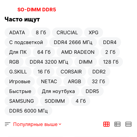
SO-DIMM DDR5
Часто ищут
ADATA
8 Гб
CRUCIAL
XPG
С подсветкой
DDR4 2666 МГц
DDR4
Для ПК
64 Гб
AMD RADEON
2 Гб
RGB
DDR4 3200 МГц
DIMM
128 Гб
G.SKILL
16 Гб
CORSAIR
DDR2
Игровые
NETAC
ARGB
32 Гб
Быстрые
Для ноутбука
DDR5
SAMSUNG
SODIMM
4 Гб
DDR5 6000 МГц
Популярные выше