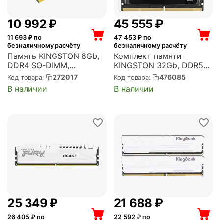
10 992
₽
45 555
₽
11 693
₽ по
47 453
₽ по
безналичному расчёту
безналичному расчёту
Память KINGSTON 8Gb,
Комплект памяти
DDR4 SO-DIMM,
KINGSTON 32Gb, DDR5
3200MHz, ValueRAM 1
SO-DIMM, 6400MHz,
272017
476085
Код товара:
Код товара:
модуль, 25600 Мб/с,
FURY Impact 2 модуля,
В наличии
В наличии
CL22, 1.2 В
51200 Мб/с, CL38, 1.35 В,
(KVR32S22S8/8)
XMP, 2x16Gb KIT
(KF564S38IBK2-32)
25 349
₽
21 688
₽
26 405
₽ по
22 592
₽ по