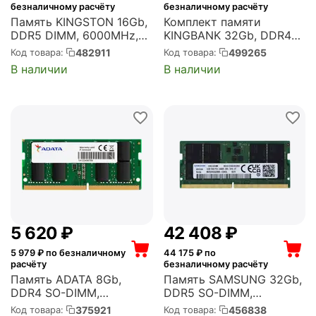
безналичному расчёту
безналичному расчёту
Память KINGSTON 16Gb,
Комплект памяти
DDR5 DIMM, 6000MHz,
KINGBANK 32Gb, DDR4
FURY Beast White 1
DIMM, 3200MHz, KJXS
482911
499265
Код товара:
Код товара:
модуль, 48000 Мб/с,
Silver 2 модуля, 25600
В наличии
В наличии
CL36, 1.35 В, EXPO, XMP,
Мб/с, CL16, 1.35 В, XMP,
радиатор
радиатор, 2x16Gb KIT
(KF560C36BWE2-16)
(K5.01.FP049D9203)
5 620
₽
42 408
₽
5 979
₽ по безналичному
44 175
₽ по
расчёту
безналичному расчёту
Память ADATA 8Gb,
Память SAMSUNG 32Gb,
DDR4 SO-DIMM,
DDR5 SO-DIMM,
3200MHz, Premier 1
4800MHz, OEM 1 модуль,
375921
456838
Код товара:
Код товара: