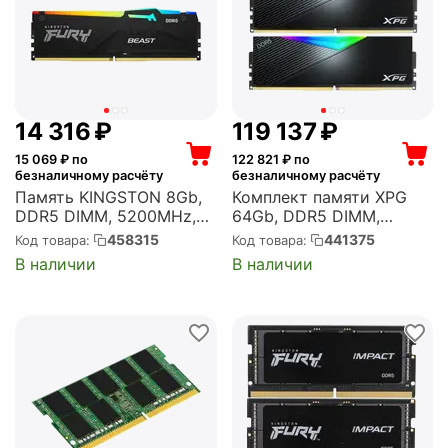
14 316
₽
119 137
₽
15 069
₽ по
122 821
₽ по
безналичному расчёту
безналичному расчёту
Память KINGSTON 8Gb,
Комплект памяти XPG
DDR5 DIMM, 5200MHz,
64Gb, DDR5 DIMM,
FURY Beast RGB Black 1
6000MHz, Lancer RGB
458315
441375
Код товара:
Код товара:
модуль, 41600 Мб/с,
Black 2 модуля, 48000
В наличии
В наличии
CL40, 1.25 В, XMP,
Мб/с, CL30, 1.35 В, EXPO,
радиатор, подсветка
XMP, радиатор,
(KF552C40BBA-8)
подсветка, 2x32Gb KIT
(AX5U6000C3032G...