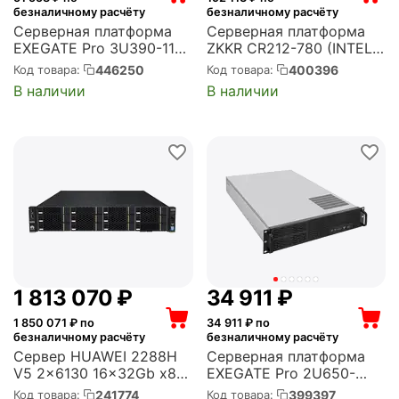
безналичному расчёту
безналичному расчёту
Серверная платформа
Серверная платформа
EXEGATE Pro 3U390-11
ZKKR CR212-780 (INTEL)
RM 19", высота 3U,
2U; Dual Intel Xeon 3rd
446250
400396
Код товара:
Код товара:
глубина 390, Redundant
Gen Scalable Processors
В наличии
В наличии
БП 2x1000W, USB
up to 270W; 32xDDR4; Up
(EX294269RUS)
to 12*2.5/3.5 HDD,
optional for 8*u.2 ssd;...
1 813 070
₽
34 911
₽
1 850 071
₽ по
34 911
₽ по
безналичному расчёту
безналичному расчёту
Сервер HUAWEI 2288H
Серверная платформа
V5 2x6130 16x32Gb x8
EXEGATE Pro 2U650-
8x1800Gb 10K 2.5" SAS
06/2U2098L RM 19",
241774
399397
Код товара:
Код товара: