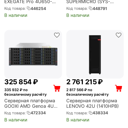
EXEGATE Pro 4U650-
SUPERMICRO (SYS-
010/4U4139L RM 19",
741GE-TNRT)
446254
448791
Код товара:
Код товара:
высота 4U, глубина 650,
В наличии
В наличии
Redundant БП 2x800W,
USB (EX293882RUS)
325 854
₽
2 761 215
₽
335 932
₽ по
2 817 566
₽ по
безналичному расчёту
безналичному расчёту
Серверная платформа
Серверная платформа
GOOXI AMD Genoa 4U
LENOVO 42U (1410HPB)
Expander Backplane
472334
438334
Код товара:
Код товара:
24_2.5/3.5 SAS/SATA
В наличии
В наличии
Hard Drive Bay Server
Barebone + 800W CRPS