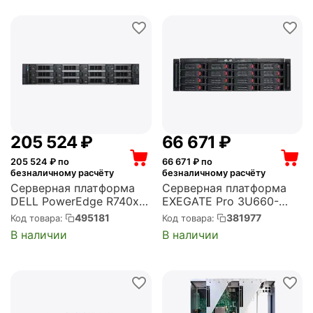
modules + standard rail
kit (SR401-D...
205 524
₽
66 671
₽
205 524
₽ по
66 671
₽ по
безналичному расчёту
безналичному расчёту
Серверная платформа
Серверная платформа
DELL PowerEdge R740xd
EXEGATE Pro 3U660-
12B+4B ST2 (up to
HS16 RM 19", высота 3U,
495181
381977
Код товара:
Код товара:
12x3.5" and 4x2.5",Riser
глубина 660, Redundant
В наличии
В наличии
Config 2,3x8,1x16 slots)
БП 2x800W, 16xHotSwap,
no (CPU, Mem, HDDs,
USB (EX292420RUS)
Contr ( mini card), PSU,
DC...