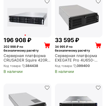
196 908
₽
33 595
₽
202 998
₽ по
34 995
₽ по
безналичному расчёту
безналичному расчёту
Серверная платформа
Серверная платформа
CRUSADER Squire 420R
EXEGATE Pro 4U650-
(Rack 2U, Silver 4210R (10
010/4U4139L RM 19",
384438
399400
Код товара:
Код товара:
cores 2.40/3.20 GHz
высота 4U, глубина 650,
В наличии
В наличии
13.75 MB), 1x32GB
Redundant БП 2x550W,
RDIMM DDR4-2933,
USB (EX293881RUS)
NoHDD, 2x10GbE SFP+,
2x1GbE, 1x550...