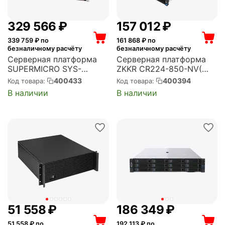
329 566
₽
157 012
₽
339 759
₽ по
161 868
₽ по
безналичному расчёту
безналичному расчёту
Серверная платформа
Серверная платформа
SUPERMICRO SYS-
ZKKR CR224-850-NV(
6029U-E1CR4 2U,
AMD) 2U; Dual AMD
400433
400394
Код товара:
Код товара:
2xLGA3647, 24xDDR4,
processor, 7002
В наличии
В наличии
12x3.5/2.5 Exp., iC621,
CPU(Rome Series), 7001
4x1GbE, IPMI, 2x1300W,
series (Naples Series) up
1xPCIEx16 FH, 5xPCIEx8
to 225W; 32xDDR4;
FH, 1xPCIEx8 LP,...
24bays 2.5", all-...
51 558
₽
186 349
₽
51 558
₽ по
192 113
₽ по