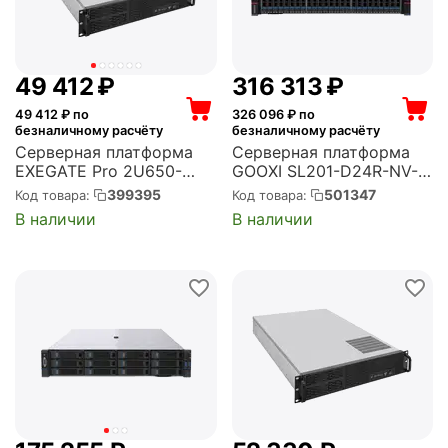
49 412
₽
316 313
₽
49 412
₽ по
326 096
₽ по
безналичному расчёту
безналичному расчёту
Серверная платформа
Серверная платформа
EXEGATE Pro 2U650-
GOOXI SL201-D24R-NV-
06/2U2098L RM 19",
G4 2u 24bay server with
399395
501347
Код товара:
Код товара:
высота 2U, глубина 650,
NVME bp,based on rapid
В наличии
В наличии
Redundant БП 2x1000W,
sapphire, cooler 350W
USB (EX293875RUS)
2xPCIe 5.0x16; 4xPCIe
4.0x8 2x 2.5" rear
SAS/SAT...