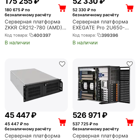
175 255
₽
52 330
₽
180 675
₽ по
52 330
₽ по
безналичному расчёту
безналичному расчёту
Серверная платформа
Серверная платформа
ZKKR CR212-780 (AMD)
EXEGATE Pro 2U650-
2U; Dual AMD EPYC
06/2U2098L RM 19",
400397
399396
Код товара:
Код товара:
7003/7002 Series
высота 2U, глубина 650,
В наличии
В наличии
Processors Rome/Milan
Redundant БП 2x1200W,
platform up to 280W;
USB (EX293876RUS)
32xDDR4; Up to
12*2.5/3.5 HDD, optiona...
45 447
₽
526 971
₽
45 447
₽ по
537 725
₽ по
безналичному расчёту
безналичному расчёту
Серверная платформа
Серверная платформа