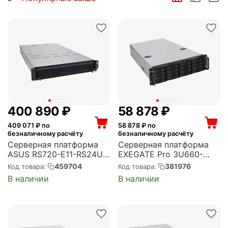
400 890
₽
58 878
₽
409 071
₽ по
58 878
₽ по
безналичному расчёту
безналичному расчёту
Серверная платформа
Серверная платформа
ASUS RS720-E11-RS24U
EXEGATE Pro 3U660-
/WOCPU/WOM/GWOG/Z/2
HS16 RM 19", высота 3U,
459704
381976
Код товара:
Код товара:
6R2/WOS/WOA/WON/WO
глубина 660, Redundant
В наличии
В наличии
M/WONCRD/WORCRD/EU
БП 2x550W, 16xHotSwap,
(90SF01Z1-M008V0)
USB (EX292419RUS)