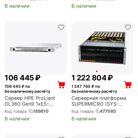
SR450C-M 10G 2P+1G 2P
высота 2U, глубина 650,
В наличии
В наличии
2x900W (02311XBK)
Redundant БП 2x550W,
USB (EX293877RUS)
106 445
₽
1 222 804
₽
106 445
₽ по
1 247 760
₽ по
безналичному расчёту
безналичному расчёту
Сервер HPE ProLiant
Серверная платформа
DL360 Gen9 1xE5-
SUPERMICRO (SYS-
2630v4 1x16Gb x8 2.5"
421GE-TNRT)
189810
477085
Код товара:
Код товара:
P440ar 2GB 1x500W 3-3-
В наличии
В наличии
3 (818208-B21)