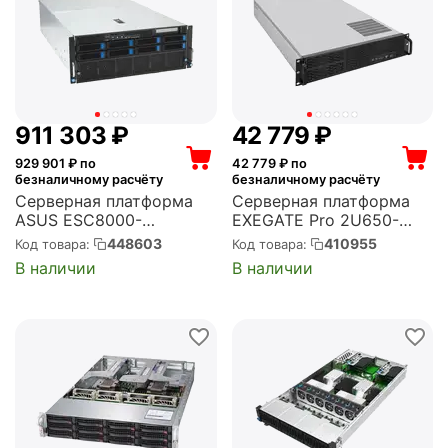
911 303
₽
42 779
₽
929 901
₽ по
42 779
₽ по
безналичному расчёту
безналичному расчёту
Серверная платформа
Серверная платформа
ASUS ESC8000-
EXEGATE Pro 2U650-
E11/30R4/WOS/WOA/WON
06/2U2098L RM 19",
448603
410955
Код товара:
Код товара:
/WOM/WONCRD/WORCRD
высота 2U, глубина 650,
В наличии
В наличии
/EU (90SF02I2-M003E0)
Redundant БП 2x800W,
USB (EX293878RUS)