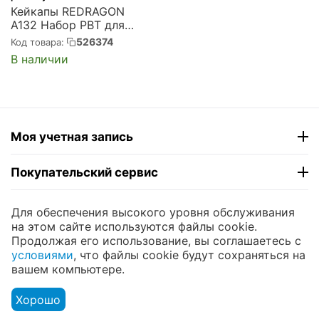
Кейкапы REDRAGON
A132 Набор PBT для
клавиатуры,150шт, CSA
526374
Код товара:
(71282)
В наличии
Моя учетная запись
Покупательский сервис
Контакты
Для обеспечения высокого уровня обслуживания
на этом сайте используются файлы cookie.
Продолжая его использование, вы соглашаетесь с
© 2004 - 2026 ЮНИКОМП. На базе
CS-Cart
и
условиями
, что файлы cookie будут сохраняться на
премиум темы —
© AB: UniTheme2
вашем компьютере.
Хорошо
Меню
Аккаунт
Сравнить
Корзина