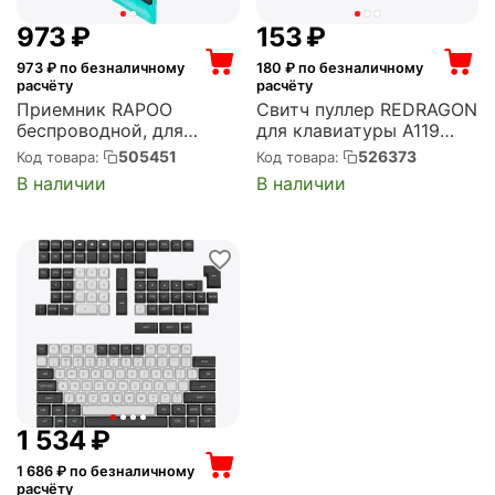
‍973‍
₽
‍153‍
₽
973
₽ по безналичному
180
₽ по безналичному
расчёту
расчёту
Приемник RAPOO
Свитч пуллер REDRAGON
беспроводной, для
для клавиатуры A119
игровой мыши, 4K,
(71555)
505451
526373
Код товара:
Код товара:
черный (Rapoo V2M
В наличии
В наличии
Black)
1 534
₽
1 686
₽ по безналичному
расчёту