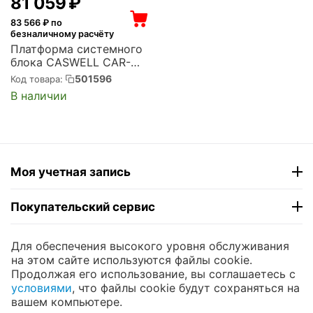
81 059
₽
83 566
₽ по
безналичному расчёту
Платформа системного
блока CASWELL CAR-
2090 1U Rackmount
501596
Код товара:
Network Appliance with
В наличии
Single Intel Comet Lake
LGA1200 DDR4 UDIMM
(2933 MHz, Slot: 2, Max.
64GB) 2x ...
Моя учетная запись
Покупательский сервис
Контакты
Для обеспечения высокого уровня обслуживания
на этом сайте используются файлы cookie.
Продолжая его использование, вы соглашаетесь с
© 2004 - 2026 ЮНИКОМП. На базе
CS-Cart
и
условиями
, что файлы cookie будут сохраняться на
премиум темы —
© AB: UniTheme2
вашем компьютере.