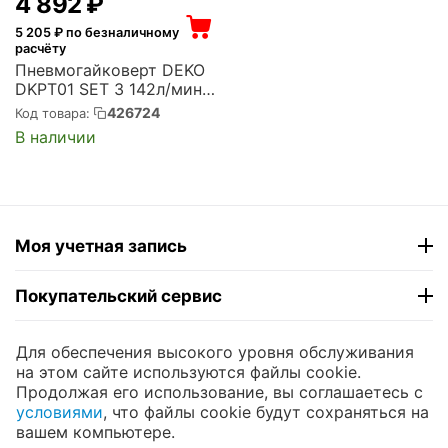
4 892
₽
5 205
₽ по безналичному
расчёту
Пневмогайковерт DEKO
DKPT01 SET 3 142л/мин
красный/черный (018-
426724
Код товара:
1101)
В наличии
Моя учетная запись
Покупательский сервис
Контакты
Для обеспечения высокого уровня обслуживания
на этом сайте используются файлы cookie.
Продолжая его использование, вы соглашаетесь с
© 2004 - 2026 ЮНИКОМП. На базе
CS-Cart
и
условиями
, что файлы cookie будут сохраняться на
премиум темы —
© AB: UniTheme2
вашем компьютере.