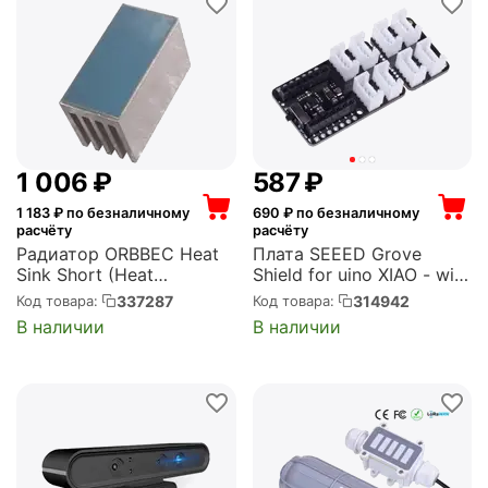
C.Питание — 5В
(D14010...
1 006
₽
‍587‍
₽
1 183
₽ по безналичному
690
₽ по безналичному
расчёту
расчёту
Радиатор ORBBEC Heat
Плата SEEED Grove
Sink Short (Heat
Shield for uino XIAO - with
Sink_Short)
embedded battery
337287
314942
Код товара:
Код товара:
management chip
В наличии
В наличии
(103020312)