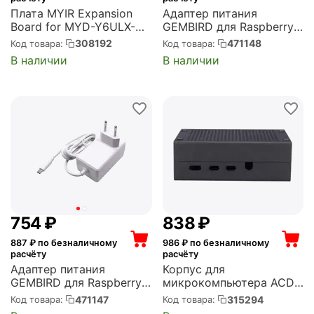
Плата MYIR Expansion
Адаптер питания
Board for MYD-Y6ULX-
GEMBIRD для Raspberry
HMI (MYB-Y6ULX-HMI-
Pi 4B, Белый, 5.1V, 3A,
308192
471148
Код товара:
Код товара:
4GEXP)
15.3Вт, Кабель 1.5 m, USB
В наличии
В наличии
Type-C output jack (NPA-
DC7)
‍754‍
₽
‍838‍
₽
887
₽ по безналичному
986
₽ по безналичному
расчёту
расчёту
Адаптер питания
Корпус для
GEMBIRD для Raspberry
микрокомпьютера ACD
Pi 3B,3B+, Белый, 5.1V,
Black Fine Heat
471147
315294
Код товара:
Код товара:
3A, 15.3Вт, Кабель 1.5 m,
Dispersion Aluminium