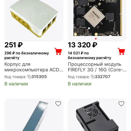
‍251‍
₽
13 320
₽
296
₽ по безналичному
14 021
₽ по
расчёту
безналичному расчёту
Корпус для
Процессорный модуль
микрокомпьютера ACD
FIREFLY 3G / 16G (Core-
White+Yellow ABS Case
3399Pro-JD4)
315305
332707
Код товара:
Код товара:
for Raspberry 4B (RA600)
В наличии
В наличии