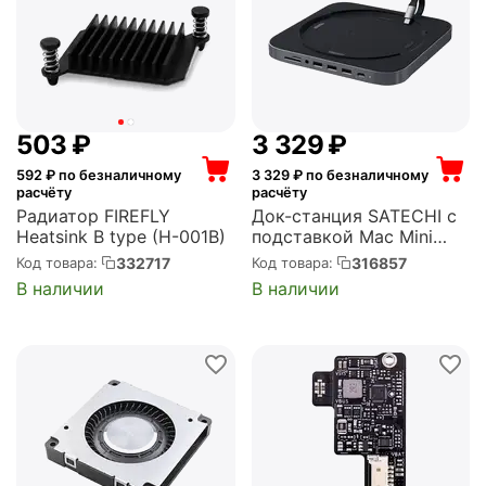
‍503‍
₽
3 329
₽
592
₽ по безналичному
3 329
₽ по безналичному
расчёту
расчёту
Радиатор FIREFLY
Док-станция SATECHI с
Heatsink B type (H-001B)
подставкой Mac Mini
Stand & Hub для Mac
332717
316857
Код товара:
Код товара:
Mini. Порты: 1x USB-C, 3
В наличии
В наличии
x USB, 3,5mm AUX, SD,
microSD Mac Mini Stand
& Hub (ST-ABHFM)