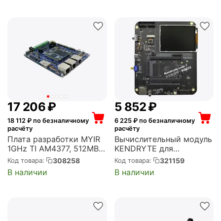
256N256D-50-C)
17 206
₽
5 852
₽
18 112
₽ по безналичному
6 225
₽ по безналичному
расчёту
расчёту
Плата разработки MYIR
Вычислительный модуль
1GHz TI AM4377, 512MB
KENDRYTE для
DDR3, 4GB eMMC (MYD-
разработки с дисплеем,
308258
321159
Код товара:
Код товара:
C4377-4E512D-100-I-
камерой, разъемом для
В наличии
В наличии
PRU)
модуля WiFi. Питание —
5В (C1301000146)