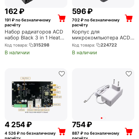
‍162‍
₽
‍596‍
₽
191
₽ по безналичному
702
₽ по безналичному
расчёту
расчёту
Набор радиаторов ACD
Корпус для
набор Black 3 in 1 Heat
микрокомпьютера ACD
Sink Set Aluminum
Black ABS Protective case
315298
224722
Код товара:
Код товара:
(15x10x5мм, 14x14x6мм
for Orange Pi Pi Lite
В наличии
В наличии
и 8.8x8.8x5мм) for
(RD034)
Raspberry Pi 4B
комплект из 3шт, OEM
(RA537)
4 254
₽
‍754‍
₽
4 526
₽ по безналичному
887
₽ по безналичному
расчёту
расчёту