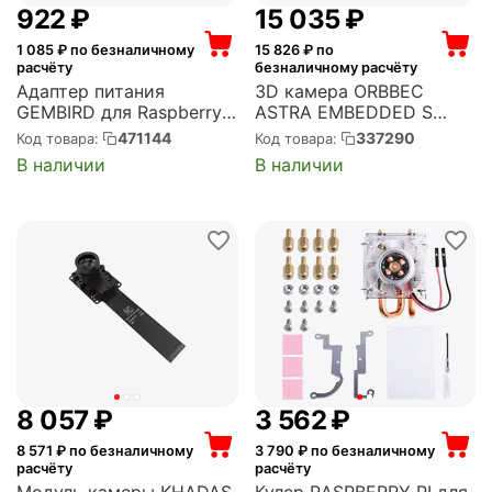
‍922‍
₽
15 035
₽
1 085
₽ по безналичному
15 826
₽ по
расчёту
безналичному расчёту
Адаптер питания
3D камера ORBBEC
GEMBIRD для Raspberry
ASTRA EMBEDDED S
Pi 4B, Pi 5, Белый, 5.1V,
(OBAstraEmbeddedS)
471144
337290
Код товара:
Код товара:
5A, 25,5Вт, Кабель 1.5 m,
В наличии
В наличии
USB Type-C output jack
(NPA-DC3)
8 057
₽
3 562
₽
8 571
₽ по безналичному
3 790
₽ по безналичному
расчёту
расчёту
Модуль камеры KHADAS
Кулер RASPBERRY PI для