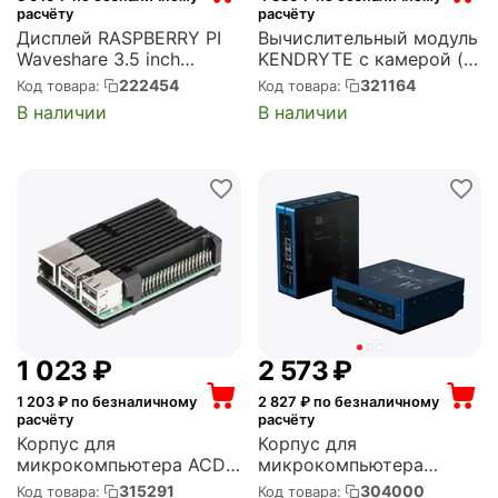
расчёту
расчёту
Дисплей RASPBERRY PI
Вычислительный модуль
Waveshare 3.5 inch
KENDRYTE с камерой (с
resistive touchscreen LCD
ЦПУ K210) и модулем
222454
321164
Код товара:
Код товара:
screen (IPS) for 3 (RA332)
связи GPRS/3G/4G/NB-
В наличии
В наличии
IoT/Bluetooth.
Присутствует разъем
для SIM/eSIM Способ
связи GPRS / 3G / ...
1 023
₽
2 573
₽
1 203
₽ по безналичному
2 827
₽ по безналичному
расчёту
расчёту
Корпус для
Корпус для
микрокомпьютера ACD
микрокомпьютера
Black Metal Aluminum
SEEED re_computer case
315291
304000
Код товара:
Код товара: