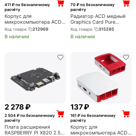
411
₽ по безналичному
70
₽ по безналичному
расчёту
расчёту
Корпус для
Радиатор ACD медный
микрокомпьютера ACD
Graphics Card Pure
Acrylic Case w/ 3.5 inch
Copper Heatsink Purple
212969
315285
Код товара:
Код товара:
LCD hole for Raspberry Pi
Gasket (15x15x1мм),
В наличии
В наличии
3 (RA147)
OEM (RA256)
2 278
₽
‍137‍
₽
2 504
₽ по безналичному
161
₽ по безналичному
расчёту
расчёту
Плата расширения
Корпус для
RASPBERRY PI X820 2.5
микрокомпьютера ACD