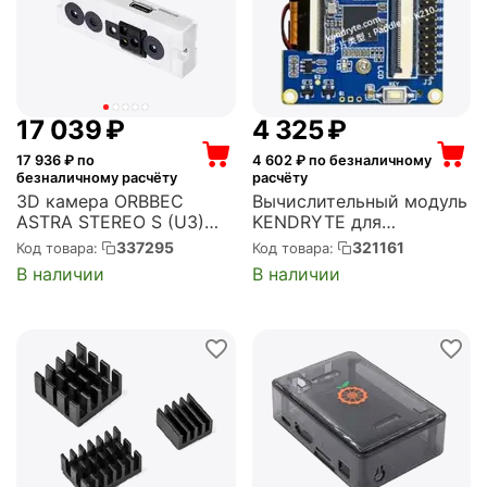
17 039
₽
4 325
₽
17 936
₽ по
4 602
₽ по безналичному
безналичному расчёту
расчёту
3D камера ORBBEC
Вычислительный модуль
ASTRA STEREO S (U3)
KENDRYTE для
(OBAstraStereoS(U3))
разработки с ЦПУ K210,
337295
321161
Код товара:
Код товара:
камерой 2МП, и WiFi-
В наличии
В наличии
антенной. Питание — 5В
(D1201000083)