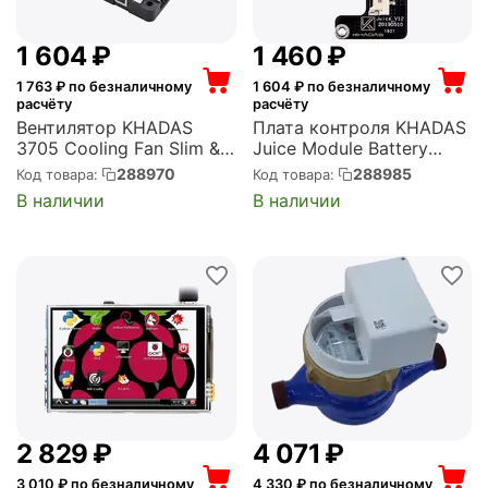
1 604
₽
1 460
₽
1 763
₽ по безналичному
1 604
₽ по безналичному
расчёту
расчёту
Вентилятор KHADAS
Плата контроля KHADAS
3705 Cooling Fan Slim &
Juice Module Battery
High-speed, Low Noise,
Charge Controller for
288970
288985
Код товара:
Код товара:
Fan, OEM (KAC-V2-002)
Edge-V, Rigid-flex PCB (K-
В наличии
В наличии
JC-001)
2 829
₽
4 071
₽
3 010
₽ по безналичному
4 330
₽ по безналичному