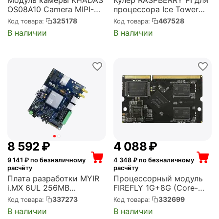
OS08A10 Camera MIPI-
процессора Ice Tower
CSI, 4 lane OS08A10 8MP
CPU for , Low Profile
325178
467528
Код товара:
Код товара:
HDR Camera, (K-CM-002)
(RPI-LPCOOL)
В наличии
В наличии
8 592
₽
4 088
₽
9 141
₽ по безналичному
4 348
₽ по безналичному
расчёту
расчёту
Плата разработки MYIR
Процессорный модуль
i.MX 6UL 256MB
FIREFLY 1G+8G (Core-
DDR3SDRAM, 256MB
3128J)
337273
332699
Код товара:
Код товара:
Nand Flashor 4GB eMMC
В наличии
В наличии
Flash (MYD-Y6ULY2-V2-