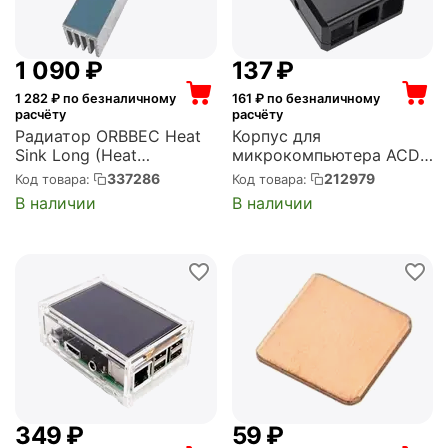
1 090
₽
‍137‍
₽
1 282
₽ по безналичному
161
₽ по безналичному
расчёту
расчёту
Радиатор ORBBEC Heat
Корпус для
Sink Long (Heat
микрокомпьютера ACD
Sink_Long)
Black ABS Plastic Case
337286
212979
Код товара:
Код товара:
w/GPIO port hole and Fan
В наличии
В наличии
holes for Raspberry Pi 3
(RA187)
‍349‍
₽
‍59‍
₽