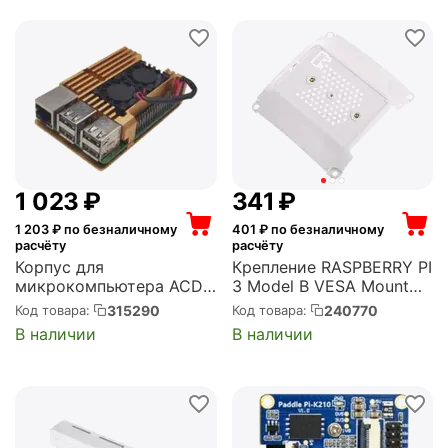
1 023
₽
‍341‍
₽
1 203
₽ по безналичному
401
₽ по безналичному
расчёту
расчёту
Корпус для
Крепление RASPBERRY PI
микрокомпьютера ACD
3 Model B VESA Mount
Gold Metal Aluminum
(100x100 mm) для
315290
240770
Код товара:
Код товара:
Case with Double Fans for
корпусов 3, ASM-
В наличии
В наличии
Raspberry Pi 4B (RA504)
1900048-11, цвет белый
(122-3464)