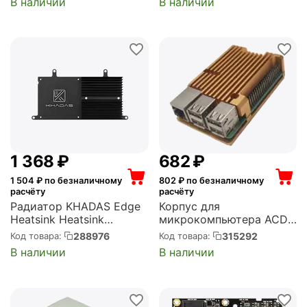
В наличии
В наличии
MicroUSB output jack
Alloy Case for Raspberry
(NPA-DC6)
Pi 4B (RA508)
1 368
₽
‍682‍
₽
1 504
₽ по безналичному
802
₽ по безналичному
расчёту
расчёту
Радиатор KHADAS Edge
Корпус для
Heatsink Heatsink
микрокомпьютера ACD
designed for Edge,
Gold Metal Aluminum
288976
315292
Код товара:
Код товара:
Aluminum, Black (KAHS-
Case for Raspberry Pi 4B
В наличии
В наличии
E-001)
(RA506)