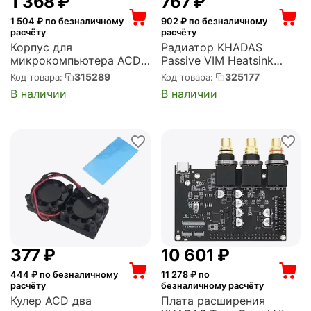
1 368
₽
‍767‍
₽
1 504
₽ по безналичному
902
₽ по безналичному
расчёту
расчёту
Корпус для
Радиатор KHADAS
микрокомпьютера ACD
Passive VIM Heatsink
Black Metal Aluminum
designed for VIM1 / 2/3 /
315289
325177
Код товара:
Код товара:
Case with Double Fans for
3L, Edge-V, Aluminum,
В наличии
В наличии
Raspberry Pi 4B (RA503)
Black, VIMs Thermal Pad
(KAHS-V-002)
‍377‍
₽
10 601
₽
444
₽ по безналичному
11 278
₽ по
расчёту
безналичному расчёту
Кулер ACD два
Плата расширения