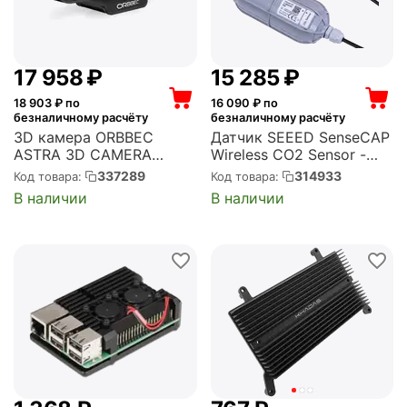
17 958
₽
15 285
₽
18 903
₽ по
16 090
₽ по
безналичному расчёту
безналичному расчёту
3D камера ORBBEC
Датчик SEEED SenseCAP
ASTRA 3D CAMERA
Wireless CO2 Sensor -
REVISION 4.0 (OBAstra)
LoRaWAN EU868MHz
337289
314933
Код товара:
Код товара:
(114991728)
В наличии
В наличии