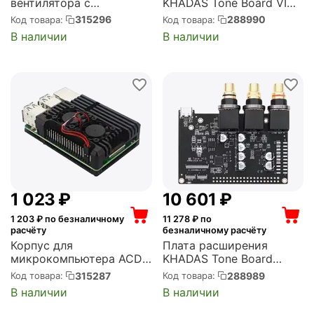
вентилятора с
KHADAS Tone Board VIMs
радиатором Double Fans
Edition Hi-Res Audio
315296
288990
Код товара:
Код товара:
Radiator for Raspberry Pi
Board, Hi-Fi, XMOS,
В наличии
В наличии
3B+/4B (RA535)
ES9038Q2M, GPIO
Header (KTONE-V-001)
1 023
₽
10 601
₽
1 203
₽ по безналичному
11 278
₽ по
расчёту
безналичному расчёту
Корпус для
Плата расширения
микрокомпьютера ACD
KHADAS Tone Board
Black Metal Aluminum
Generic Edition Hi-Res
315287
288989
Код товара:
Код товара:
Case with double Fans for
Audio Board, Hi-Fi, XMOS,
В наличии
В наличии
Raspberry Pi 3B/3B+
ES9038Q2M (KTONE-G-
(RA458)
001)