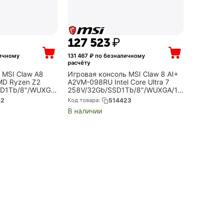
127 523
₽
ичному
131 467
₽ по безналичному
расчёту
 MSI Claw A8
Игровая консоль MSI Claw 8 AI+
D Ryzen Z2
A2VM-098RU Intel Core Ultra 7
SD1Tb/8"/WUXGA
258V/32Gb/SSD1Tb/8"/WUXGA/19
z/Win11/black-
20x1200/120Hz/Win11/black (9S7-
82
Код товара:
514423
2-060)
1T5211-098)
В наличии