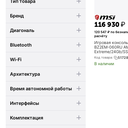
Тип товара
Бренд
116 930
₽
Диагональ
120 547
₽ по безнал
расчёту
Игровая консоль
Bluetooth
BZ2EM-060RU AM
Extreme/24Gb/S
/1920x1200/120H
Код товара:
5172
Wi-Fi
polar (9S7-1T8K1
В наличии
Архитектура
Время автономной работы
Интерфейсы
Комплектация