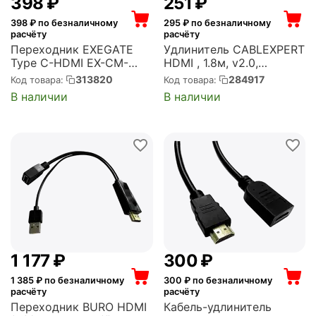
‍398‍
₽
‍251‍
₽
398
₽ по безналичному
295
₽ по безналичному
расчёту
расчёту
Переходник EXEGATE
Удлинитель CABLEXPERT
Type C-HDMI EX-CM-
HDMI , 1.8м, v2.0,
HDMIF-0.15 (USB Type
19M/19F, черный,
313820
284917
Код товара:
Код товара:
C/19F, 0,15м)
позол.разъемы, экран,
В наличии
В наличии
(EX284937RUS)
пакет (CC-HDMI4X-6)
1 177
₽
‍300‍
₽
1 385
₽ по безналичному
300
₽ по безналичному
расчёту
расчёту
Переходник BURO HDMI
Кабель-удлинитель