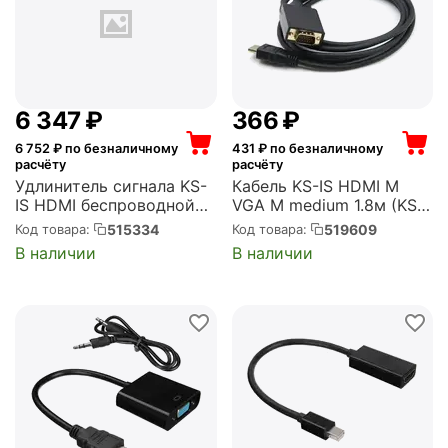
6 347
₽
‍366‍
₽
6 752
₽ по безналичному
431
₽ по безналичному
расчёту
расчёту
Удлинитель сигнала KS-
Кабель KS-IS HDMI M
IS HDMI беспроводной
VGA M medium 1.8м (KS-
30м 1080p (KS-827)
441L)
515334
519609
Код товара:
Код товара:
В наличии
В наличии