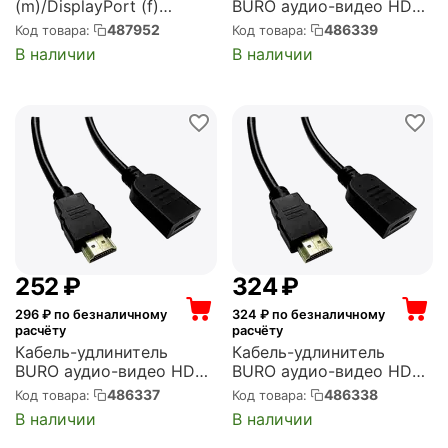
(m)/DisplayPort (f)
BURO аудио-видео HDMI
черный (BU-HDMI(M)-
(m)/HDMI (f) 3м.
487952
486339
Код товара:
Код товара:
DP(F))
позолоч.конт. черный
В наличии
В наличии
(BU-HDMI2.0-EXTND-3M)
‍252‍
₽
‍324‍
₽
296
₽ по безналичному
324
₽ по безналичному
расчёту
расчёту
Кабель-удлинитель
Кабель-удлинитель
BURO аудио-видео HDMI
BURO аудио-видео HDMI
(m)/HDMI (f) 1.5м.
(m)/HDMI (f) 2м.
486337
486338
Код товара:
Код товара:
позолоч.конт. черный
позолоч.конт. черный
В наличии
В наличии
(BU-HDMI2.0-EXTND-
(BU-HDMI2.0-EXTND-2M)
1.5M)