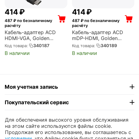
‍414‍
₽
‍414‍
₽
487
₽ по безналичному
487
₽ по безналичному
расчёту
расчёту
Кабель-адаптер ACD
Кабель-адаптер ACD
HDMI-VGA, Golden
mDP-HDMI, Golden
Plated, 19m/15f, Черный,
Plated, 20m/19f, Черный,
340187
340189
Код товара:
Код товара:
0.2м (742576) (ACD-
0.2м (742569) (ACD-
В наличии
В наличии
DAHVF-01B)
DAMHF-01B)
Моя учетная запись
Покупательский сервис
Контакты
Для обеспечения высокого уровня обслуживания
на этом сайте используются файлы cookie.
Продолжая его использование, вы соглашаетесь с
© 2004 - 2026 ЮНИКОМП. На базе
CS-Cart
и
условиями
, что файлы cookie будут сохраняться на