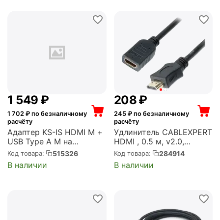
1 549
₽
‍208‍
₽
1 702
₽ по безналичному
245
₽ по безналичному
расчёту
расчёту
Адаптер KS-IS HDMI M +
Удлинитель CABLEXPERT
USB Type A M на
HDMI , 0.5 м, v2.0,
DisplayPort F (KS-501)
19M/19F, черный, экран
515326
284914
Код товара:
Код товара:
(CC-HDMI4X-0.5M)
В наличии
В наличии