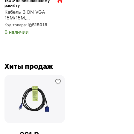
150
₽ по безналичному
расчёту
Кабель BION VGA
15M/15M,
экранированный,
515018
Код товара:
ферритовые кольца,
В наличии
черный, 1.8 м (BXP-
VGA2-018)
Хиты продаж