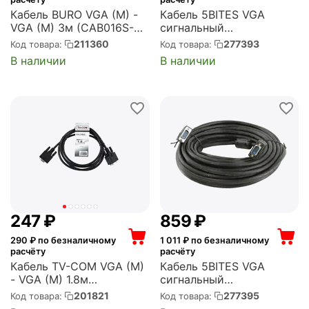
Кабель BURO VGA (M) -
Кабель 5BITES VGA
VGA (M) 3м (CAB016S-
сигнальный
10)
HD15M/HD15M,
211360
277393
Код товара:
Код товара:
ферр.кольца, 5м. (APC-
В наличии
В наличии
133-050)
‍247‍
₽
‍859‍
₽
290
₽ по безналичному
1 011
₽ по безналичному
расчёту
расчёту
Кабель TV-COM VGA (M)
Кабель 5BITES VGA
- VGA (M) 1.8м
сигнальный
(QCG341AD)
HD15M/HD15M,
201821
277395
Код товара:
Код товара:
ферр.кольца, 15м. (APC-