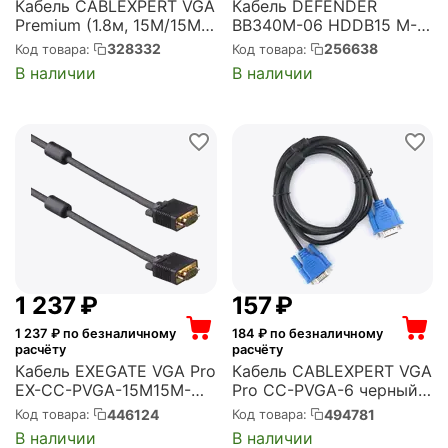
Кабель CABLEXPERT VGA
Кабель DEFENDER
Premium (1.8м, 15M/15M,
BB340M-06 HDDB15 M-
черный, тройн.экран,
M, 1.8м (87410)
328332
256638
Код товара:
Код товара:
феррит.кольца, пакет)
В наличии
В наличии
(CC-PPVGA-6B)
1 237
₽
‍157‍
₽
1 237
₽ по безналичному
184
₽ по безналичному
расчёту
расчёту
Кабель EXEGATE VGA Pro
Кабель CABLEXPERT VGA
EX-CC-PVGA-15M15M-
Pro CC-PVGA-6 черный,
30.0 (15M/15M, 30м, 2
1.8м, 15M/15M, экран,
446124
494781
Код товара:
Код товара:
фильтра, позолоченные
феррит. кольца, пакет
В наличии
В наличии
контакты, экран)
(CC-PVGA-1.8M)