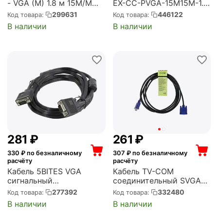
- VGA (M) 1.8 м 15M/M
EX-CC-PVGA-15M15M-1.0
(QCG120H-1.8M)
(15M/15M, 1м, 2 фильтра,
299631
446122
Код товара:
Код товара:
позолоченные контакты,
В наличии
В наличии
экран) (EX294725RUS)
‍281‍
₽
‍261‍
₽
330
₽ по безналичному
307
₽ по безналичному
расчёту
расчёту
Кабель 5BITES VGA
Кабель TV-COM
сигнальный
соединительный SVGA
HD15M/HD15M,
(15M/M) 3m 2 фильтра
277392
332480
Код товара:
Код товара:
ферр.кольца, 3м. (APC-
(QCG120H-3M)
В наличии
В наличии
133-030)