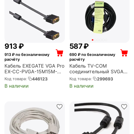
‍913‍
₽
‍587‍
₽
913
₽ по безналичному
690
₽ по безналичному
расчёту
расчёту
Кабель EXEGATE VGA Pro
Кабель TV-COM
EX-CC-PVGA-15M15M-
соединительный SVGA
20.0 (15M/15M, 20м, 2
(15M/M) 10m 2 фильтра
446123
299693
Код товара:
Код товара:
фильтра, позолоченные
6939510844184
В наличии
В наличии
контакты, экран)
(QCG120H-10M)
(EX294727RUS)