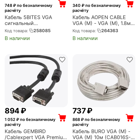
748
₽ по безналичному
340
₽ по безналичному
расчёту
расчёту
Кабель 5BITES VGA
Кабель AOPEN CABLE
сигнальный
VGA (M) - VGA (M), 1.8м
HD15M/HD15M,
QUST (ACG341AD-1.8M)
258085
264363
Код товара:
Код товара:
ферр.кольца, 10м. (APC-
В наличии
В наличии
133-100)
‍894‍
₽
‍737‍
₽
1 052
₽ по безналичному
868
₽ по безналичному
расчёту
расчёту
Кабель GEMBIRD
Кабель BURO VGA (M) -
/Cablexpert VGA Premium
VGA (M) 10м (CAB016S-