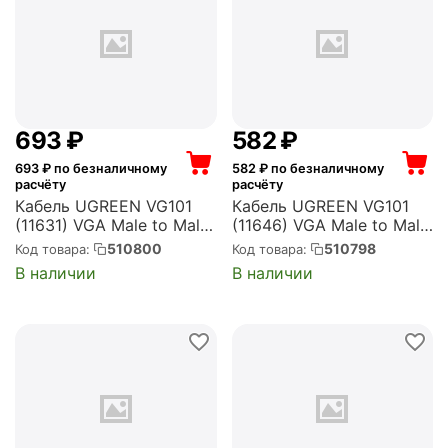
‍693‍
₽
‍582‍
₽
693
₽ по безналичному
582
₽ по безналичному
расчёту
расчёту
Кабель UGREEN VG101
Кабель UGREEN VG101
(11631) VGA Male to Male
(11646) VGA Male to Male
Cable. Длина: 3м. Цвет:
Cable. Длина: 2м. Цвет:
510800
510798
Код товара:
Код товара:
черный (11631_)
черный (11646_)
В наличии
В наличии