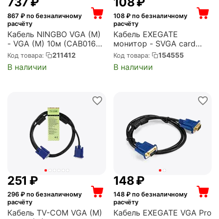
‍737‍
₽
‍108‍
₽
867
₽ по безналичному
108
₽ по безналичному
расчёту
расчёту
Кабель NINGBO VGA (M)
Кабель EXEGATE
- VGA (M) 10м (CAB016S-
монитор - SVGA card
10M-BR)
(15M -15F) 1.8м 2
211412
154555
Код товара:
Код товара:
фильтра, позол.
В наличии
В наличии
разъемы, экран
(EX138951RUS)
‍251‍
₽
‍148‍
₽
296
₽ по безналичному
148
₽ по безналичному
расчёту
расчёту
Кабель TV-COM VGA (M)
Кабель EXEGATE VGA Pro