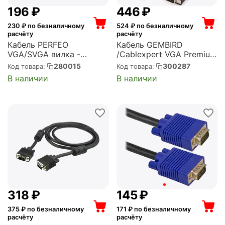
‍196‍
₽
‍446‍
₽
230
₽ по безналичному
524
₽ по безналичному
расчёту
расчёту
Кабель PERFEO
Кабель GEMBIRD
VGA/SVGA вилка -
/Cablexpert VGA Premium
VGA/SVGA вилка, с ф/
, 15M/15M, 3.0м, черный,
280015
300287
Код товара:
Код товара:
фильтрами, длина 1,8 м.
тройной экран,
В наличии
В наличии
(V7001)
феррит.кольца (CC-
PPVGA-10-B)
‍318‍
₽
‍145‍
₽
375
₽ по безналичному
171
₽ по безналичному
расчёту
расчёту