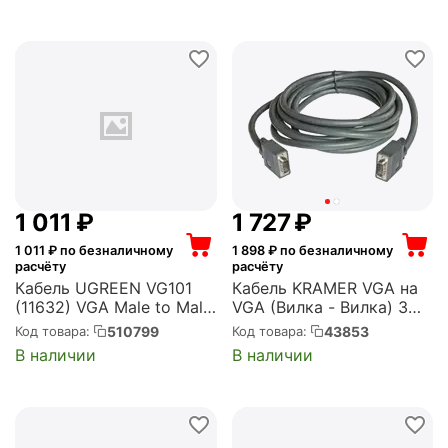
(EX294728RUS)
1 011
₽
1 727
₽
1 011
₽ по безналичному
1 898
₽ по безналичному
расчёту
расчёту
Кабель UGREEN VG101
Кабель KRAMER VGA на
(11632) VGA Male to Male
VGA (Вилка - Вилка) 3
Cable. Длина 5 м. Цвет:
метра (C-GM/GM-10)
510799
43853
Код товара:
Код товара:
черный (11632_)
В наличии
В наличии