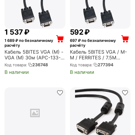
1 537
₽
‍592‍
₽
1 689
₽ по безналичному
697
₽ по безналичному
расчёту
расчёту
Кабель 5BITES VGA (M) -
Кабель 5BITES VGA / M-
VGA (M) 30м (APC-133-
M / FERRITES / 7.5M
300)
(APC-133-075)
236748
277394
Код товара:
Код товара:
В наличии
В наличии