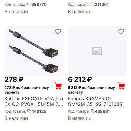
, 15M/15M, 10м, черный,
10M)
399770
211361
Код товара:
Код товара:
тройной экран,
В наличии
В наличии
феррит.кольца (CC-
PPVGA-10M-B)
‍278‍
₽
6 212
₽
278
₽ по безналичному
6 212
₽ по безналичному
расчёту
расчёту
Кабель EXEGATE VGA Pro
Кабель KRAMER C-
EX-CC-PVGA-15M15M-7.5
GM/GM-35 (92-7101035)
(15M/15M, 7,5м, 2
446125
438631
Код товара:
Код товара:
фильтра, позолоченные
В наличии
В наличии
контакты, экран)
(EX294726RUS)