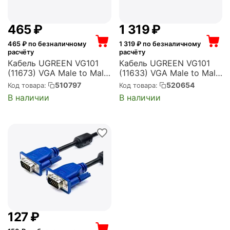
‍465‍
₽
1 319
₽
465
₽ по безналичному
1 319
₽ по безналичному
расчёту
расчёту
Кабель UGREEN VG101
Кабель UGREEN VG101
(11673) VGA Male to Male
(11633) VGA Male to Male
Cable. Длина 1м. Цвет:
Cable. Длина 10 м. Цвет:
510797
520654
Код товара:
Код товара:
черный (11673_)
черный (11633_)
В наличии
В наличии
‍127‍
₽