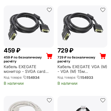
‍459‍
₽
‍729‍
₽
459
₽ по безналичному
729
₽ по безналичному
расчёту
расчёту
Кабель EXEGATE
Кабель EXEGATE VGA (M)
монитор - SVGA card
- VGA (M) 15м
(15M -15M) 10м 2
(EX169517RUS)
154934
154933
Код товара:
Код товара:
фильтра, позолоченные
В наличии
В наличии
разъемы, экранирование
(EX169516RUS)