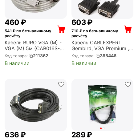
‍460‍
₽
‍603‍
₽
541
₽ по безналичному
710
₽ по безналичному
расчёту
расчёту
Кабель BURO VGA (M) -
Кабель CABLEXPERT
VGA (M) 5м (CAB016S-
Gembird, VGA Premium ,
5M)
15M/15M,
211362
385446
Код товара:
Код товара:
5.0м,черный,тройной
В наличии
В наличии
экран, феррит.кольца
(CC-PPVGA-5M-B)
‍636‍
₽
‍289‍
₽