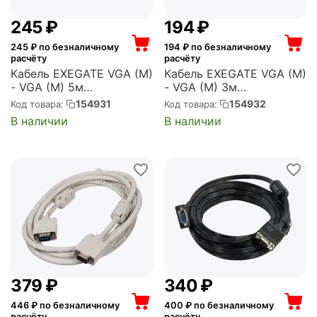
‍245‍
₽
‍194‍
₽
245
₽ по безналичному
194
₽ по безналичному
расчёту
расчёту
Кабель EXEGATE VGA (M)
Кабель EXEGATE VGA (M)
- VGA (M) 5м
- VGA (M) 3м
(EX138950RUS)
(EX138949RUS)
154931
154932
Код товара:
Код товара:
В наличии
В наличии
‍379‍
₽
‍340‍
₽
446
₽ по безналичному
400
₽ по безналичному
расчёту
расчёту