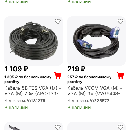
В наличии
В наличии
133-150)
1 109
₽
‍219‍
₽
1 305
₽ по безналичному
257
₽ по безналичному
расчёту
расчёту
Кабель 5BITES VGA (M) -
Кабель VCOM VGA (M) -
VGA (M) 20м (APC-133-
VGA (M) 3м (VVG6448-
200)
3MO)
181275
225577
Код товара:
Код товара:
В наличии
В наличии