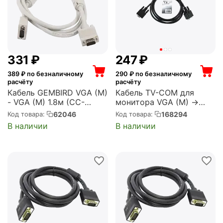
‍331‍
₽
‍247‍
₽
389
₽ по безналичному
290
₽ по безналичному
расчёту
расчёту
Кабель GEMBIRD VGA (M)
Кабель TV-COM для
- VGA (M) 1.8м (CC-
монитора VGA (M) ->
PPVGA-6)
VGA (M), 1.8m,
62046
168294
Код товара:
Код товара:
ферритовые кольца
В наличии
В наличии
(QCG341AD-1.8M)