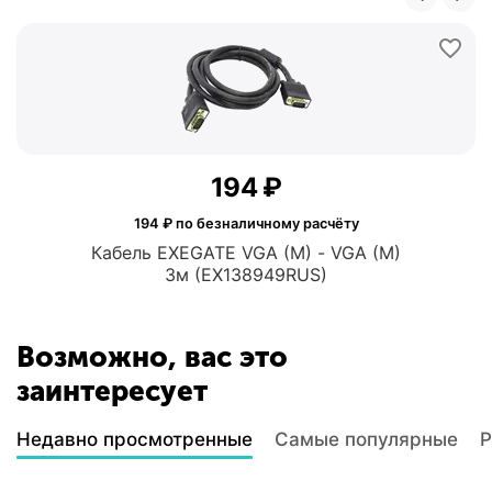
‍194‍
₽
194
₽ по безналичному расчёту
Кабель EXEGATE VGA (M) - VGA (M)
3м (EX138949RUS)
Возможно, вас это
заинтересует
Недавно просмотренные
Самые популярные
Р