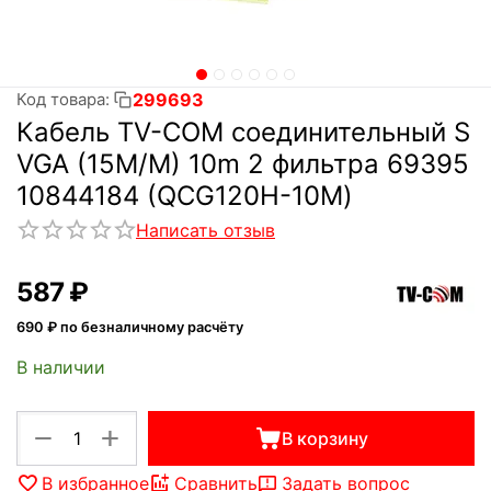
299693
Код товара:
Кабель TV-COM соединительный S
VGA (15M/M) 10m 2 фильтра 69395
10844184 (QCG120H-10M)
Написать отзыв
‍587‍
₽
690
₽ по безналичному расчёту
В наличии
+
−
В корзину
В избранное
Сравнить
Задать вопрос