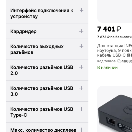
Интерфейс подключения к
устройству
7 401
₽
Кардридер
7 873
₽ по безналич
Док-станция INF
Количество выходных
ноутбука, 9 под
разъёмов
кабель USB-С (i
Код товара:
4663
Количество разъёмов USB
В наличии
2.0
Количество разъёмов USB
3.0
Количество разъёмов USB
Type-C
Макс. количество дисплеев