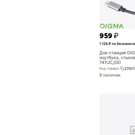
‍959‍
₽
1 128
₽ по безналичн
Док-станция DI
ноутбука, стыко
741UC_GS)
Код товара:
37011
В наличии