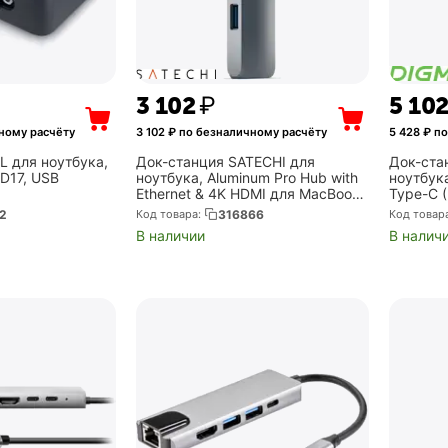
3 102
₽
5 10
ному расчёту
3 102
₽ по безналичному расчёту
5 428
₽ по
L для ноутбука,
Док-станция SATECHI для
Док-ста
D17, USB
ноутбука, Aluminum Pro Hub with
ноутбук
Ethernet & 4K HDMI для MacBook
Type-C 
hernet/USB 2.0
Air, MacBook Pro (ST-TCPHEM)
2
Код товара:
316866
Код товар
В наличии
В налич