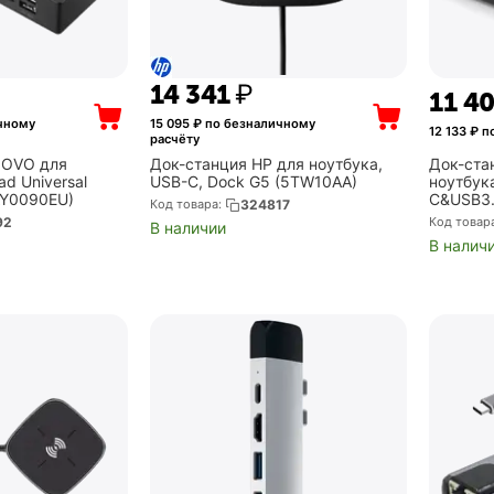
14 341
₽
11 4
чному
15 095
₽ по безналичному
12 133
₽ п
расчёту
NOVO для
Док-станция HP для ноутбука,
Док-ста
ad Universal
USB-C, Dock G5 (5TW10AA)
ноутбука
AY0090EU)
C&USB3.0
Код товара:
324817
UG69DK
92
Код товар
В наличии
В налич