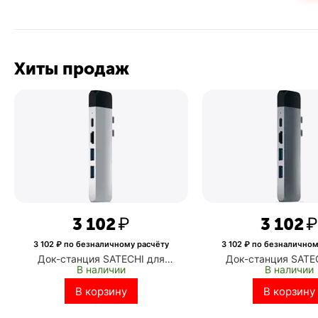
Хиты продаж
3 102
₽
3 102
₽
3 102
₽ по безналичному расчёту
3 102
₽ по безналичном
Док-станция SATECHI для
Док-станция SATE
В наличии
В наличии
ноутбука, Aluminum Pro Hub with
ноутбука, Aluminum Pr
Ethernet для MacBook Air, MacBook
Ethernet & 4K HDMI д
В корзину
В корзину
Pro (ST-TCPHES)
Air, MacBook Pro (S