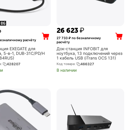
26 623
₽
₽
27 733
₽ по безналичному
безналичному расчёту
расчёту
нция EXEGATE для
Док-станция INFOBIT для
, 5-в-1, DUB-31C/PD/H
ноутбука, 13 подключений через
84RUS)
1 кабель USB (iTrans OCS 131)
а:
428207
Код товара:
466327
ии
В наличии