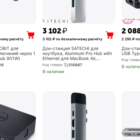
3 102
₽
2 08
ному расчёту
3 102
₽ по безналичному расчёту
2 295
₽ по
OBIT для
Док-станция SATECHI для
Док-ста
ключений через 1
ноутбука, Aluminum Pro Hub with
USB Type
Hub 901W)
Ethernet для MacBook Air,
Код товар
MacBook Pro (ST-TCPHES)
26
Код товара:
316867
В налич
В наличии