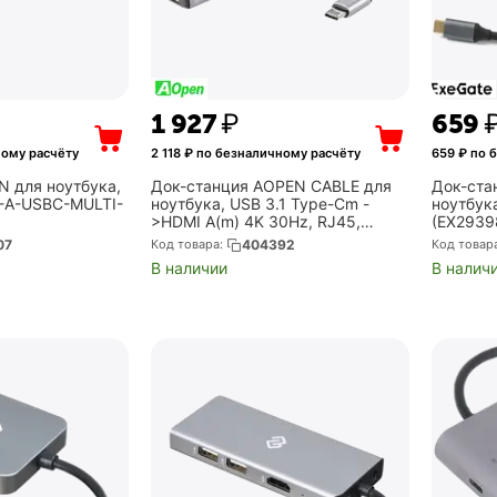
1 927
₽
‍659‍
ому расчёту
2 118
₽ по безналичному расчёту
659
₽ по 
N для ноутбука,
Док-станция AOPEN CABLE для
Док-ста
P-A-USBC-MULTI-
ноутбука, USB 3.1 Type-Cm -
ноутбука
>HDMI A(m) 4K 30Hz, RJ45,
(EX2939
2XUSB3.0, PD, iOpen (ACU435M)
07
Код товара:
404392
Код товар
В наличии
В налич