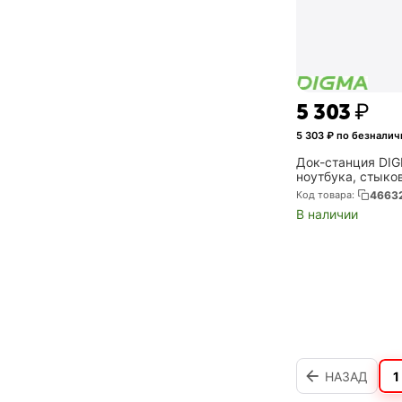
5 303
₽
5 303
₽ по безналич
Док-станция DI
ноутбука, стыко
Код товара:
4663
В наличии
НАЗАД
1