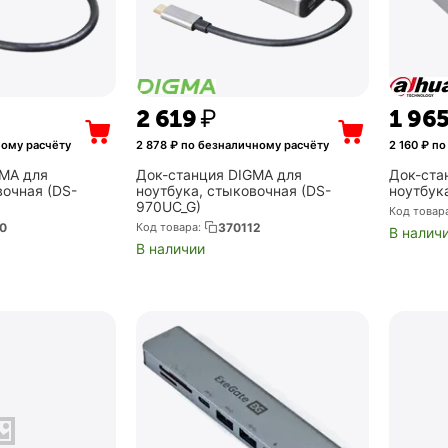
2 619
₽
1 96
ому расчёту
2 878
₽ по безналичному расчёту
2 160
₽ по
GMA для
Док-станция DIGMA для
Док-ста
вочная (DS-
ноутбука, стыковочная (DS-
ноутбука
970UC_G)
Код товар
0
Код товара:
370112
В налич
В наличии