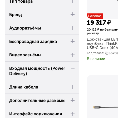
Тип товара
Бренд
19 317
₽
Аудиоразъёмы
20 122
₽ по безнали
расчёту
Док-станция LE
Беспроводная зарядка
ноутбука, ThinkP
USB-C Dock (40
Код товара:
3576
Видеоразъёмы
В наличии
Входная мощность (Power
Delivery)
Длина кабеля
Дополнительные разъёмы
Интерфейс подключения