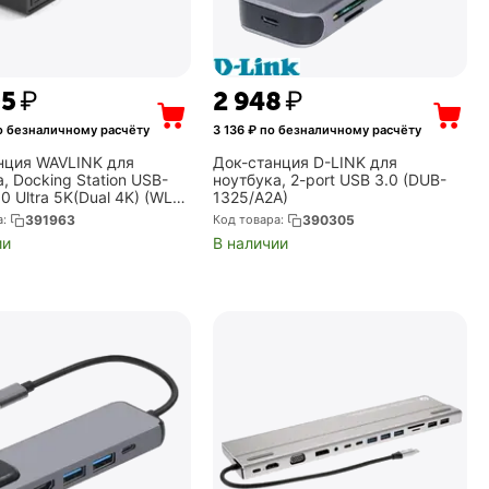
05
₽
2 948
₽
о безналичному расчёту
3 136
₽ по безналичному расчёту
нция WAVLINK для
Док-станция D-LINK для
, Docking Station USB-
ноутбука, 2-port USB 3.0 (DUB-
 Ultra 5K(Dual 4K) (WL-
1325/A2A)
1)
а:
391963
Код товара:
390305
ии
В наличии