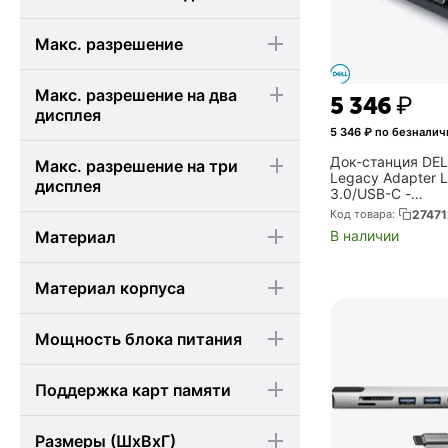
Макс. разрешение
Макс. разрешение на два
5 346
₽
дисплея
5 346
₽ по безналич
Док-станция DEL
Макс. разрешение на три
Legacy Adapter L
дисплея
3.0/USB-C -
Serial/Parallel/Et
Код товара:
27471
(452-BCON)
В наличии
Материал
Материал корпуса
Мощность блока питания
Поддержка карт памяти
Размеры (ШхВхГ)