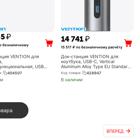
65
₽
14 741
₽
о безналичному
15 517
₽ по безналичному расчёту
нция VENTION для
Док-станция VENTION для
а,
ноутбука, USB-C, Vertical
ункциональная, USB
Aluminum Alloy Type EU Standard
2 в 1 (THSHC)
(TPJH0-EU)
а:
404507
Код товара:
428947
ии
В наличии
овара
ВПЕРЕД