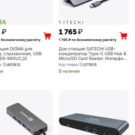
2
₽
1 765
₽
 безналичному расчёту
1 765
₽ по безналичному расчёту
нция DIGMA для
Док-станция SATECHI USB-
а, стыковочная, USB
концентратор Type-C USB Hub &
(DS-990UC_G)
Micro/SD Card Reader. Интерфейс
USB-C. 3 порта USB 3.0 , слоты
а:
407612
Код товара:
377615
для карты памяти. Цвет серый
ии
В наличии
космос. Typ...