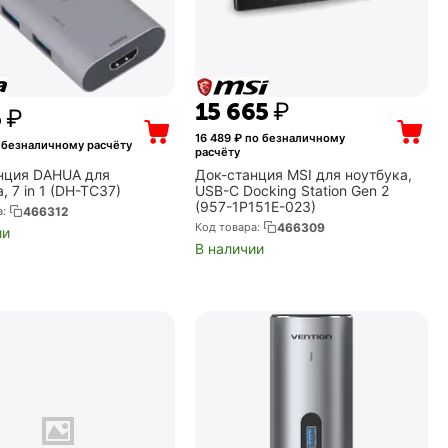
15 665
₽
5
₽
16 489
₽ по безналичному
 безналичному расчёту
расчёту
нция DAHUA для
Док-станция MSI для ноутбука,
, 7 in 1 (DH-TC37)
USB-C Docking Station Gen 2
(957-1P151E-023)
а:
466312
Код товара:
466309
ии
В наличии