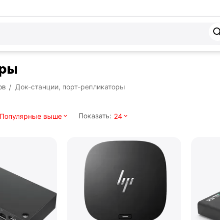
оры
ов
Док-станции, порт-репликаторы
/
Показать:
Популярные выше
24