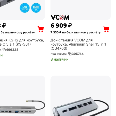
8
₽
6 909
₽
 безналичному расчёту
7 350
₽ по безналичному расчёту
нция KS-IS для ноутбука,
Док-станция VCOM для
 C 5 в 1 (KS-561)
ноутбука, Aluminum Shell 15 in 1
(CU4703)
а:
466328
Код товара:
395744
ии
В наличии