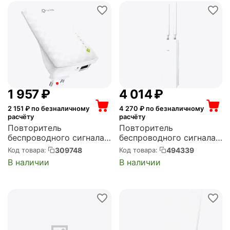
1 957
₽
4 014
₽
2 151
₽ по безналичному
4 270
₽ по безналичному
расчёту
расчёту
Повторитель
Повторитель
беспроводного сигнала
беспроводного сигнала
TP-LINK Wi-Fi, 2.4/5 ГГц,
CUDY AC1200 Outdoor
309748
494339
Код товара:
Код товара:
стандарт Wi-Fi: 802.11ac,
Wi-Fi Repeater (Cudy
В наличии
В наличии
максимальная скорость:
RE1200 Outdoor)
750 Мбит/с, скорость
портов: 100 Мбит/сек
(RE220)