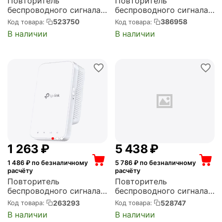
Повторитель
Повторитель
беспроводного сигнала
беспроводного сигнала
NETCRAZE Buddy 4 N300
D-LINK двухдиапазонный
523750
386958
Код товара:
Код товара:
10/100BASE-TX белый
AC750 (401190) {10}
В наличии
В наличии
(NC-3211)
(DAP-1520/A1A)
1 263
₽
5 438
₽
1 486
₽ по безналичному
5 786
₽ по безналичному
расчёту
расчёту
Повторитель
Повторитель
беспроводного сигнала
беспроводного сигнала
TP-LINK Wi-Fi, 2.4/5 ГГц,
NETCRAZE Buddy 6 SE
263293
528747
Код товара:
Код товара:
стандарт Wi-Fi: 802.11ac,
AX3000
В наличии
В наличии
максимальная скорость:
10/100/1000BASE-TX б