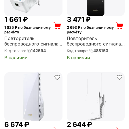
1 661
₽
3 471
₽
1 825
₽ по безналичному
3 693
₽ по безналичному
расчёту
расчёту
Повторитель
Повторитель
беспроводного сигнала
беспроводного сигнала
TP-LINK Wi-Fi, 2.4 ГГц,
CUDY AX3000 Wi-Fi
142594
488153
Код товара:
Код товара:
стандарт Wi-Fi: 802.11n,
черный (Cudy RE3000)
В наличии
В наличии
максимальная скорость:
300 Мбит/с, скорость
портов: 100 Мбит/сек
(TL-WA860RE)
6 674
₽
2 644
₽