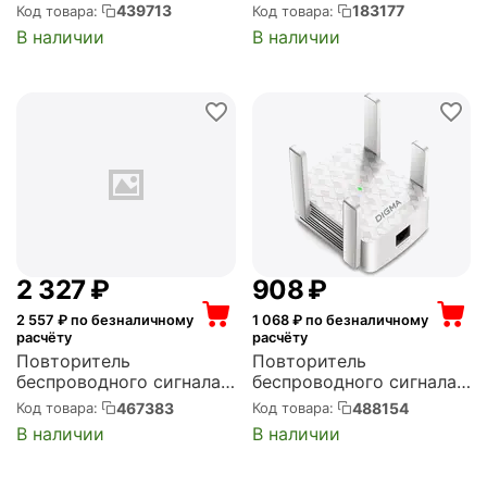
TP-LINK AX3000 Wi-Fi 6
ASUS Wi-Fi, 2.4 ГГц,
439713
183177
Код товара:
Код товара:
(RE705X)
стандарт Wi-Fi: 802.11n,
В наличии
В наличии
максимальная скорость:
300 Мбит/с, скорость
портов: 100 Мбит/сек
(RP-N12)
2 327
₽
‍908‍
₽
2 557
₽ по безналичному
1 068
₽ по безналичному
расчёту
расчёту
Повторитель
Повторитель
беспроводного сигнала
беспроводного сигнала
MERCUSYS AX1500
DIGMA D-WR310 N300
467383
488154
Код товара:
Код товара:
10/100/1000BASE-TX
Wi-Fi белый (D-
В наличии
В наличии
белый (ME60X)
WR310V2)