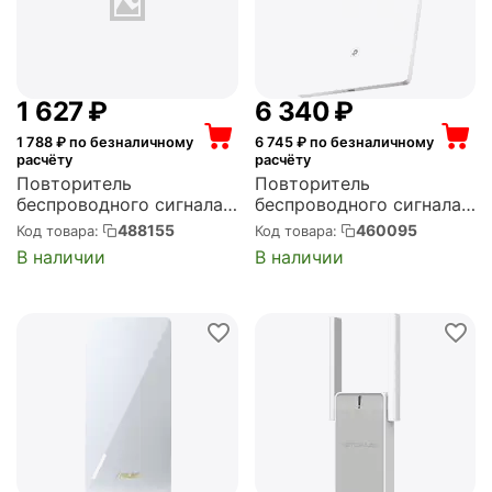
1 627
₽
6 340
₽
1 788
₽ по безналичному
6 745
₽ по безналичному
расчёту
расчёту
Повторитель
Повторитель
беспроводного сигнала
беспроводного сигнала
DIGMA AC1200
TP-LINK AX3000 с
488155
460095
Код товара:
Код товара:
10/100BASE-TX/Wi-Fi
поддержкой Mesh
В наличии
В наличии
белый (D-WR400)
(Archer Air E5)