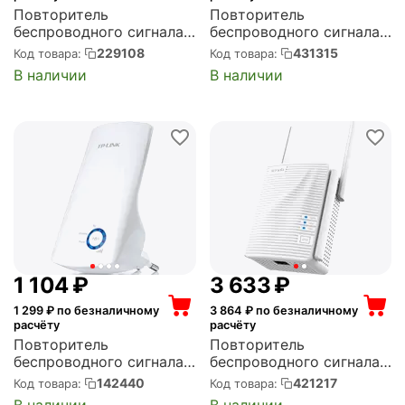
Повторитель
Повторитель
беспроводного сигнала
беспроводного сигнала
MERCUSYS Wi-Fi, 2.4
MERCUSYS AC1900 Wi-Fi
229108
431315
Код товара:
Код товара:
ГГц, стандарт Wi-Fi:
сигнала AC1900
В наличии
В наличии
802.11n, максимальная
Усилитель Wi-Fi сигнала
скорость: 300 Мбит/с
(ME50G)
(MW300RE)
1 104
₽
3 633
₽
1 299
₽ по безналичному
3 864
₽ по безналичному
расчёту
расчёту
Повторитель
Повторитель
беспроводного сигнала
беспроводного сигнала
TP-LINK Wi-Fi, 2.4 ГГц,
TENDA Wi-Fi 2034MBPS
142440
421217
Код товара:
Код товара:
стандарт Wi-Fi: 802.11n,
A21 (Tenda A21)
В наличии
В наличии