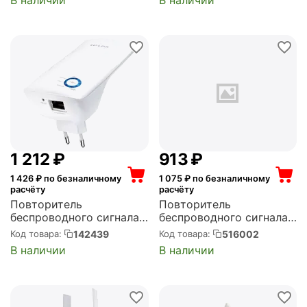
максимальная скорость:
300 Мбит/с (TL-
WA854RE)
1 212
₽
‍913‍
₽
1 426
₽ по безналичному
1 075
₽ по безналичному
расчёту
расчёту
Повторитель
Повторитель
беспроводного сигнала
беспроводного сигнала
TP-LINK Wi-Fi, 2.4 ГГц,
MERCUSYS N300 Wi-Fi
142439
516002
Код товара:
Код товара:
стандарт Wi-Fi: 802.11n,
(Mercusys ME10)
В наличии
В наличии
максимальная скорость:
300 Мбит/с, скорость
портов: 100 Мбит/сек
(TL-WA850RE)