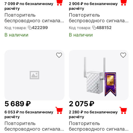
7 099
₽ по безналичному
2 906
₽ по безналичному
расчёту
расчёту
Повторитель
Повторитель
беспроводного сигнала
беспроводного сигнала
ASUS /EU/13/P_EU
CUDY AX1800
422299
488152
Код товара:
Код товара:
(90IG07C0-MO0C10)
10/100/1000BASE-TX/Wi-
В наличии
В наличии
(90IG07C0-MO0C10) (RP-
Fi белый (Cudy RE1800)
AX58)
5 689
₽
2 075
₽
6 053
₽ по безналичному
2 280
₽ по безналичному
расчёту
расчёту
Повторитель
Повторитель
беспроводного сигнала
беспроводного сигнала