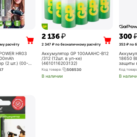
2 136
₽
‍300‍
му расчёту
2 347
₽ по безналичному расчёту
353
₽ по 
OPOWER HR03
Аккумулятор GP 100AAAHC-B12
Аккумул
400mAh
/312 (12шт. в уп-ке)
18650 B
р (2 шт.) (00-
(4610116203132)
защиты в
0001835
67
Код товара:
508530
Код товар
В наличии
В налич