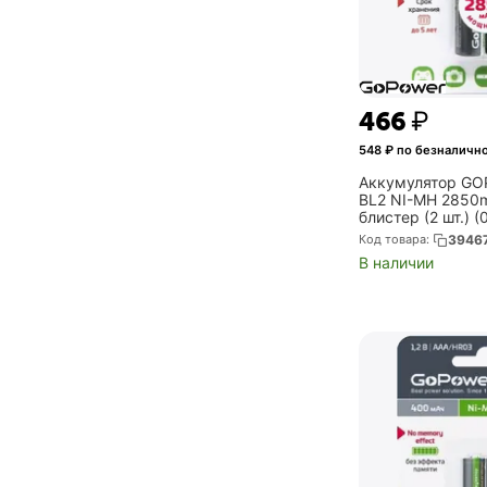
‍466‍
₽
548
₽ по безналичн
Аккумулятор GO
BL2 NI-MH 2850m
блистер (2 шт.) 
Код товара:
3946
В наличии