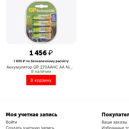
1 456
₽
1 600
₽ по безналичному расчёту
Аккумулятор GP 270AAHC AA NiMH
В наличии
2700mAh (4шт) (GP 270AAHC-
2DECRC4)
В корзину
Моя учетная запись
Покупател
Войти
Ваши заказы
Создать учетную запись
Избранные т