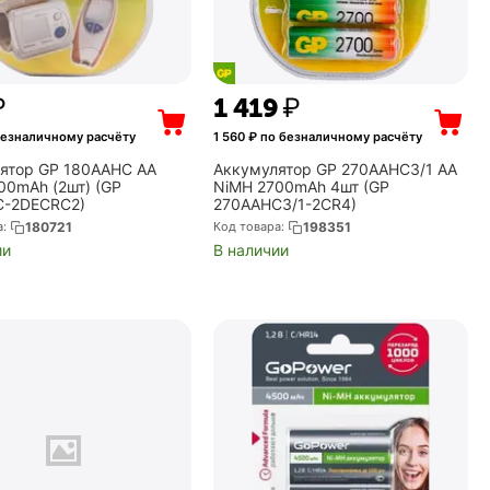
₽
1 419
₽
безналичному расчёту
1 560
₽ по безналичному расчёту
ятор GP 180AAHC AA
Аккумулятор GP 270AAHC3/1 AA
00mAh (2шт) (GP
NiMH 2700mAh 4шт (GP
C-2DECRC2)
270AAHC3/1-2CR4)
а:
180721
Код товара:
198351
ии
В наличии