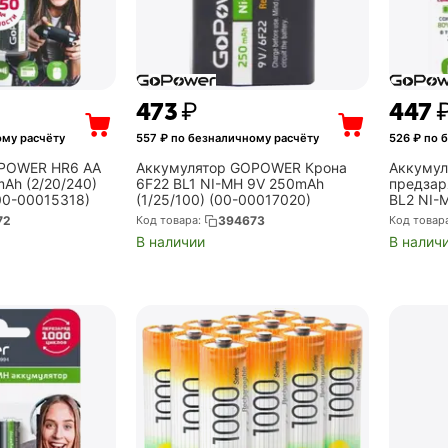
‍473‍
₽
‍447‍
ому расчёту
557
₽ по безналичному расчёту
526
₽ по 
POWER HR6 AA
Аккумулятор GOPOWER Крона
Аккуму
Ah (2/20/240)
6F22 BL1 NI-MH 9V 250mAh
предзар
(00-00015318)
(1/25/100) (00-00017020)
BL2 NI-
блистер 
72
Код товара:
394673
Код товар
В наличии
В налич