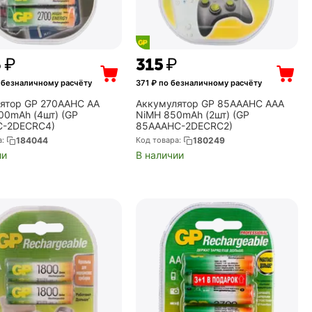
6
₽
‍315‍
₽
 безналичному расчёту
371
₽ по безналичному расчёту
ятор GP 270AAHC AA
Аккумулятор GP 85AAAHC AAA
00mAh (4шт) (GP
NiMH 850mAh (2шт) (GP
C-2DECRC4)
85AAAHC-2DECRC2)
а:
184044
Код товара:
180249
ии
В наличии