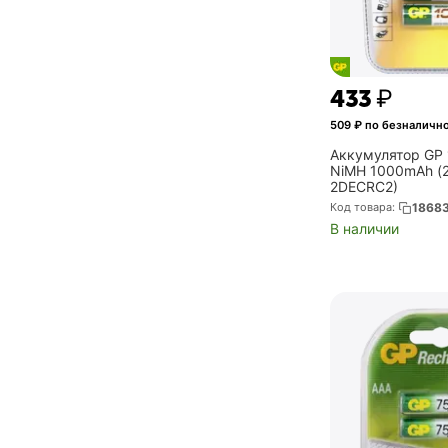
‍433‍
₽
509
₽ по безналичн
Аккумулятор GP
NiMH 1000mAh (
2DECRC2)
Код товара:
1868
В наличии