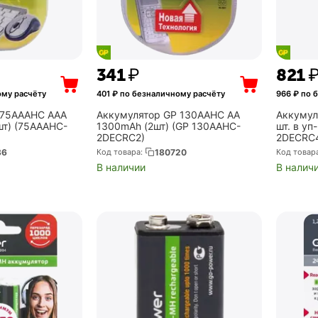
‍341‍
₽
‍821‍
ому расчёту
401
₽ по безналичному расчёту
966
₽ по 
 75AAAHC AAA
Аккумулятор GP 130AAHC AA
Аккумул
шт) (75AAAHC-
1300mAh (2шт) (GP 130AAHC-
шт. в уп
2DECRC2)
2DECRC
36
Код товара:
180720
Код товар
В наличии
В налич