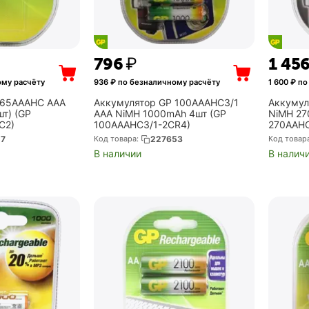
‍796‍
₽
1 45
ому расчёту
936
₽ по безналичному расчёту
1 600
₽ по
 65AAAHC AAA
Аккумулятор GP 100AAAHC3/1
Аккумул
т) (GP
AAA NiMH 1000mAh 4шт (GP
NiMH 27
C2)
100AAAHC3/1-2CR4)
270AAH
27
Код товара:
227653
Код товар
В наличии
В налич