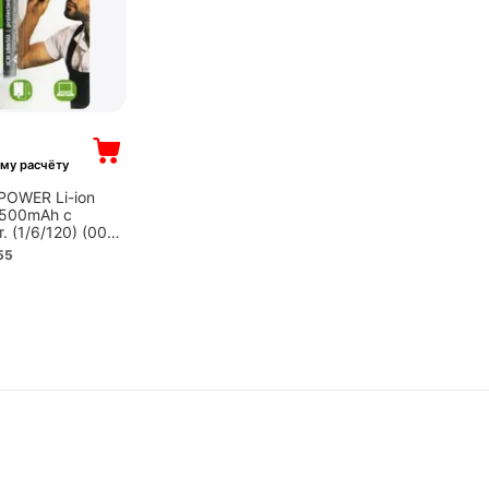
му расчёту
POWER Li-ion
2500mAh с
 (1/6/120) (00-
55