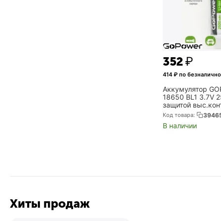
‍352‍
₽
414
₽ по безналично
Аккумулятор GO
18650 BL1 3.7V 
защитой выс.конт.
00018354)
Код товара:
3946
В наличии
Хиты продаж