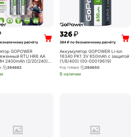
₽
‍326‍
₽
безналичному расчёту
384
₽ по безналичному расчёту
лятор GOPOWER
Аккумулятор GOPOWER Li-ion
яженный RTU HR6 AA
16340 PK1 3V 650mAh с защитой
MH 2400mAh (2/20/240)
(1/8/400) (00-00019619)
(2 шт.) (00-00018320)
а:
394682
Код товара:
394650
ии
В наличии