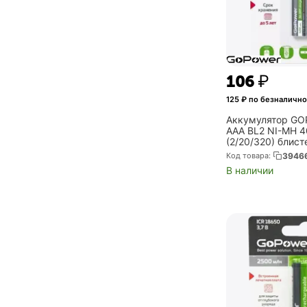
‍106‍
₽
125
₽ по безналично
Аккумулятор G
AAA BL2 NI-MH 
(2/20/320) блисте
00018319)
Код товара:
3946
В наличии