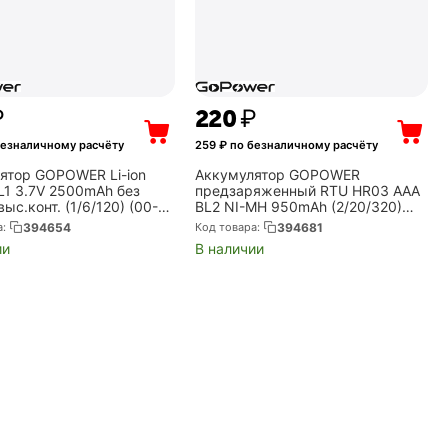
₽
‍220‍
₽
безналичному расчёту
259
₽ по безналичному расчёту
ятор GOPOWER Li-ion
Аккумулятор GOPOWER
L1 3.7V 2500mAh без
предзаряженный RTU HR03 AAA
ыс.конт. (1/6/120) (00-
BL2 NI-MH 950mAh (2/20/320)
5)
блистер (2 шт.) (00-00018321)
а:
394654
Код товара:
394681
ии
В наличии