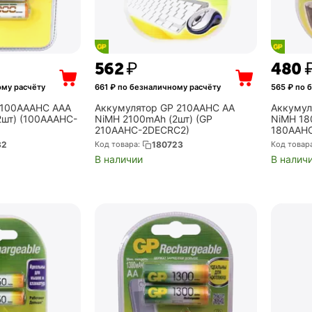
‍562‍
₽
‍480‍
ому расчёту
661
₽ по безналичному расчёту
565
₽ по 
 100AAAHC AAA
Аккумулятор GP 210AAHC AA
Аккумул
2шт) (100AAAHC-
NiMH 2100mAh (2шт) (GP
NiMH 18
210AAHC-2DECRC2)
180AAH
32
Код товара:
180723
Код товар
В наличии
В налич