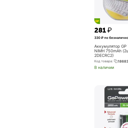
‍281‍
₽
330
₽ по безналичн
Аккумулятор GP
NiMH 750mAh (2
2DECRC2)
Код товара:
1868
В наличии