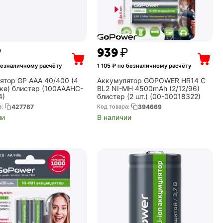
₽
‍939‍
₽
безналичному расчёту
1 105
₽ по безналичному расчёту
ятор GP AAA 40/400 (4
Аккумулятор GOPOWER HR14 C
-ке) блистер (100AAAHC-
BL2 NI-MH 4500mAh (2/12/96)
4)
блистер (2 шт.) (00-00018322)
а:
427787
Код товара:
394669
ии
В наличии