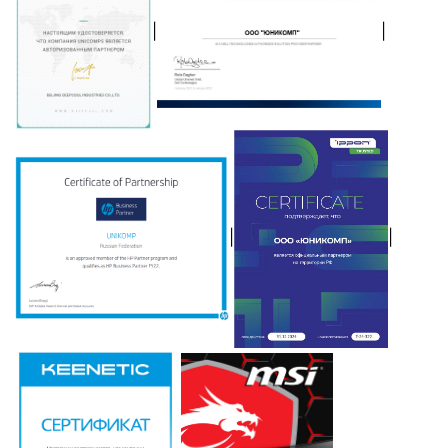
|
|
|
|