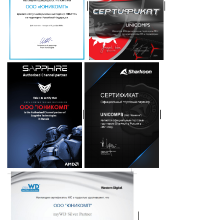
|
|
|
|
|