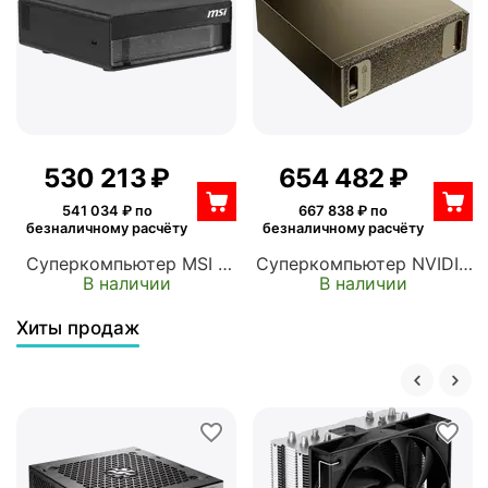
FT019)
530 213
₽
654 482
₽
541 034
₽ по
667 838
₽ по
безналичному расчёту
безналичному расчёту
Суперкомпьютер MSI с
Суперкомпьютер NVIDIA
В наличии
В наличии
ИИ, EdgeXpert MS-C931,
для работы с ИИ-
GB10, 128GB RAM, 4TB
моделями, DGX Spark
Хиты продаж
PCIe Gen. 4 SSD,
(940-54242-0006-000)
EdgeXpert-33SRU-
BGB104TG5, EU Power
Cord (9S6-C9311-33S)