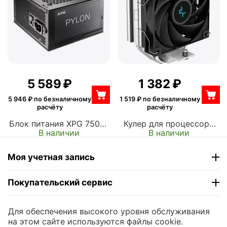
5 589
₽
1 382
₽
5 946
₽ по безналичному
1 519
₽ по безналичному
расчёту
расчёту
Блок питания XPG 750W,
Кулер для процессора
В наличии
В наличии
PYLON ATX, активный
DEEPCOOL R-AG400-
PFC, 120 мм, 80 PLUS
BKNNMN-G-1 Socket
Bronze (PYLON750B-
115x/1200, 1700/1851,
Моя учетная запись
BKCEU)
AM4, AM5, 1x120 мм,
500-2000 об/мин, 4 pin,
Покупательский сервис
TDP 220 Вт (AG400)
Контакты
Для обеспечения высокого уровня обслуживания
на этом сайте используются файлы cookie.