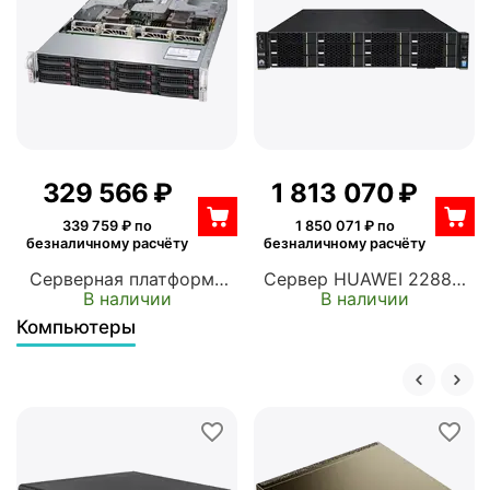
329 566
₽
1 813 070
₽
339 759
₽ по
1 850 071
₽ по
безналичному расчёту
безналичному расчёту
Серверная платформа
Сервер HUAWEI 2288H
В наличии
В наличии
SUPERMICRO SYS-
V5 2x6130 16x32Gb x8
6029U-E1CR4 2U,
8x1800Gb 10K 2.5" SAS
Компьютеры
2xLGA3647, 24xDDR4,
SR450C-M 10G 2P+1G 2P
12x3.5/2.5 Exp., iC621,
2x900W (02311XBK)
4x1GbE, IPMI, 2x1300W,
1xPCIEx16 FH, 5xPCIEx8
FH, 1xPCIEx8 LP,
1xPCIEx8 Int., (X11DPU)
(PIO-6029U-E1CR4-1-