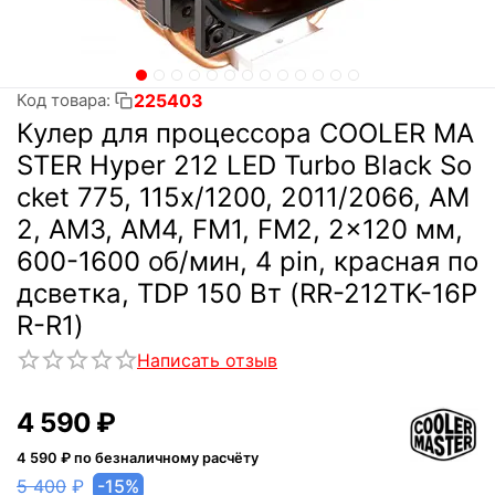
225403
Код товара:
Кулер для процессора COOLER MA
STER Hyper 212 LED Turbo Black So
cket 775, 115x/1200, 2011/2066, AM
2, AM3, AM4, FM1, FM2, 2x120 мм,
600-1600 об/мин, 4 pin, красная по
дсветка, TDP 150 Вт (RR-212TK-16P
R-R1)
Написать отзыв
4 590
₽
4 590
₽ по безналичному расчёту
5 400
₽
-15%