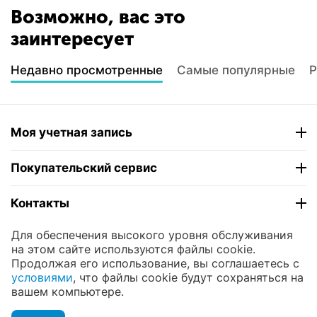
Возможно, вас это
заинтересует
Недавно просмотренные
Самые популярные
Р
Моя учетная запись
Покупательский сервис
Контакты
Для обеспечения высокого уровня обслуживания
© 2004 - 2026 ЮНИКОМП. На базе
CS-Cart
и
на этом сайте используются файлы cookie.
премиум темы —
© AB: UniTheme2
Продолжая его использование, вы соглашаетесь с
условиями
, что файлы cookie будут сохраняться на
вашем компьютере.