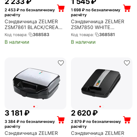
2 233
₽
1 545
₽
2 453
₽ по безналичному
1 698
₽ по безналичному
расчёту
расчёту
Сэндвичница ZELMER
Сэндвичница ZELMER
ZSM7861 BLACK/CREAM
ZSM7850 WHITE
(71304728P)
(71404562P)
368583
368581
Код товара:
Код товара:
В наличии
В наличии
3 181
₽
2 620
₽
3 384
₽ по безналичному
2 879
₽ по безналичному
расчёту
расчёту
Сэндвичница ZELMER
Сэндвичница ZELMER