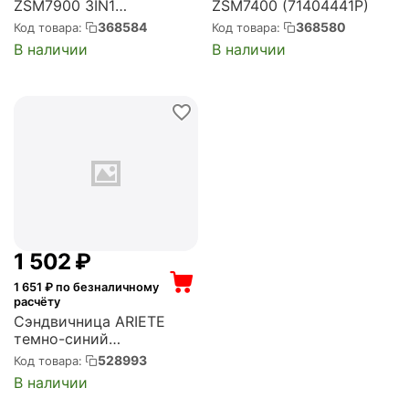
ZSM7900 3IN1
ZSM7400 (71404441P)
BLACK/INOX (71404983P)
368584
368580
Код товара:
Код товара:
В наличии
В наличии
1 502
₽
1 651
₽ по безналичному
расчёту
Сэндвичница ARIETE
темно-синий
(00C197100AR0)
528993
Код товара:
В наличии