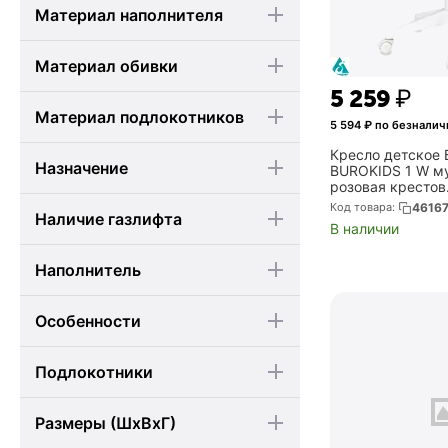
Материал наполнителя
Материал обивки
5 259
₽
Материал подлокотников
5 594
₽ по безналич
Кресло детское
Назначение
BUROKIDS 1 W му
розовая крестов
пластик белый (
Код товара:
4616
Наличие газлифта
MOON_PK)
В наличии
Наполнитель
Особенности
Подлокотники
Размеры (ШхВхГ)