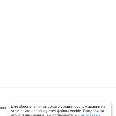
Для обеспечения высокого уровня обслуживания на
сенск, ул.Заводская д.8 стр.1
этом сайте используются файлы cookie. Продолжая
его использование, вы соглашаетесь с
условиями
,