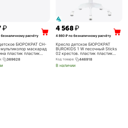
7
₽
4 568
₽
 безналичному расчёту
4 860
₽ по безналичному расчёту
детское БЮРОКРАТ CH-
Кресло детское БЮРОКРАТ
мультиколор маскарад
BUROKIDS 1 W песочный Sticks
ина пластик пластик
02 крестов. пластик пластик
(CH-W201NX/MASKARAD)
белый (BUROKIDS 1 W-STICKBG)
а:
369628
Код товара:
446918
ии
В наличии