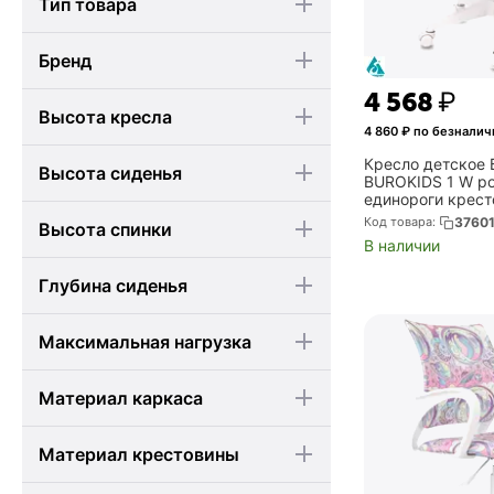
Тип товара
Бренд
4 568
₽
Высота кресла
4 860
₽ по безналич
Кресло детское
Высота сиденья
BUROKIDS 1 W р
единороги крест
пластик белый (
Код товара:
3760
Высота спинки
UNICORN)
В наличии
Глубина сиденья
Максимальная нагрузка
Материал каркаса
Материал крестовины