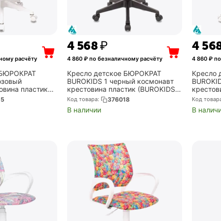
4 568
₽
4 56
ному расчёту
4 860
₽ по безналичному расчёту
4 860
₽ по
 БЮРОКРАТ
Кресло детское БЮРОКРАТ
Кресло 
озовый
BUROKIDS 1 черный космонавт
BUROKID
овина пластик
крестовина пластик (BUROKIDS 1
крестов
BUROKIDS 1 W-
SPACEMAN)
белый (
15
Код товара:
376018
Код товар
В наличии
В налич