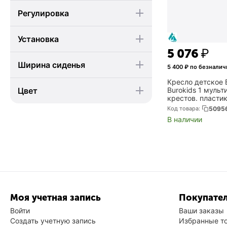
Регулировка
Установка
5 076
₽
Ширина сиденья
5 400
₽ по безналич
Кресло детское
Burokids 1 мульт
Цвет
крестов. пласти
SHUTTLE)
Код товара:
5095
В наличии
Моя учетная запись
Покупател
Войти
Ваши заказы
Создать учетную запись
Избранные т