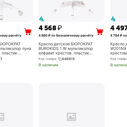
4 568
₽
4 49
ному расчёту
4 860
₽ по безналичному расчёту
4 784
₽ по
 БЮРОКРАТ
Кресло детское БЮРОКРАТ
Кресло 
льтиколор луна
BUROKIDS 1 W мультиколор
W201NX 
. пластик
алфавит крестов. пластик
крестов
BUROKIDS 1 W-
пластик белый (BUROKIDS 1 W-
белый 
77
Код товара:
446915
Код товар
ALPHAB)
В наличии
В налич