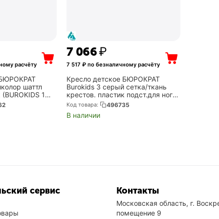
7 066
₽
ному расчёту
7 517
₽ по безналичному расчёту
 БЮРОКРАТ
Кресло детское БЮРОКРАТ
иколор шаттл
Burokids 3 серый сетка/ткань
к (BUROKIDS 1
крестов. пластик подст.для ног
пластик белый (BUROKIDS 3
62
Код товара:
496735
GREY)
В наличии
ьский сервис
Контакты
Московская область, г. Воскре
овары
помещение 9