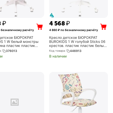
8
₽
4 568
₽
 безналичному расчёту
4 860
₽ по безналичному расчёту
детское БЮРОКРАТ
Кресло детское БЮРОКРАТ
S 1 W белый монстры
BUROKIDS 1 W голубой Sticks 06
ина пластик пластик
крестов. пластик пластик белый
BUROKIDS 1 W-MONSTER)
(BUROKIDS 1 W-STICKBL)
а:
376013
Код товара:
446913
ии
В наличии