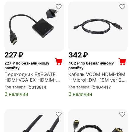
‍227‍
₽
‍342‍
₽
227
₽ по безналичному
402
₽ по безналичному
расчёту
расчёту
Переходник EXEGATE
Кабель VCOM HDMI-19M
HDMI-VGA EX-HDMIM-
--MicroHDMI-19M ver 2.0
VGAF-0.15 (19M/15F,
1m (CG587-1M)
313814
404417
Код товара:
Код товара:
0,15м) (EX284926RUS)
В наличии
В наличии