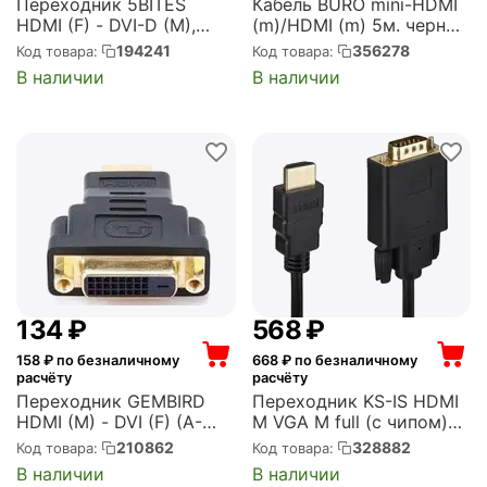
Переходник 5BITES
Кабель BURO mini-HDMI
HDMI (F) - DVI-D (M),
(m)/HDMI (m) 5м. черный
0.15м (BC-HDF2DVI)
(BHP-MINHDMI-5)
194241
356278
Код товара:
Код товара:
В наличии
В наличии
‍134‍
₽
‍568‍
₽
158
₽ по безналичному
668
₽ по безналичному
расчёту
расчёту
Переходник GEMBIRD
Переходник KS-IS HDMI
HDMI (M) - DVI (F) (A-
M VGA M full (с чипом)
HDMI-DVI-3)
черно-черный 1.8м (KS-
210862
328882
Код товара:
Код товара:
441)
В наличии
В наличии