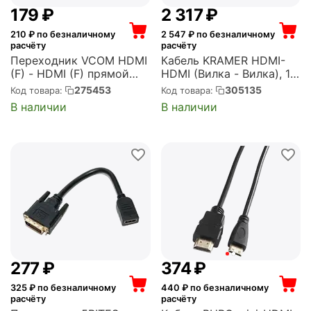
‍179‍
₽
2 317
₽
210
₽ по безналичному
2 547
₽ по безналичному
расчёту
расчёту
Переходник VCOM HDMI
Кабель KRAMER HDMI-
(F) - HDMI (F) прямой
HDMI (Вилка - Вилка), 1,8
(CA313)
м (C-HM/HM/PRO-6)
275453
305135
Код товара:
Код товара:
В наличии
В наличии
‍277‍
₽
‍374‍
₽
325
₽ по безналичному
440
₽ по безналичному
расчёту
расчёту