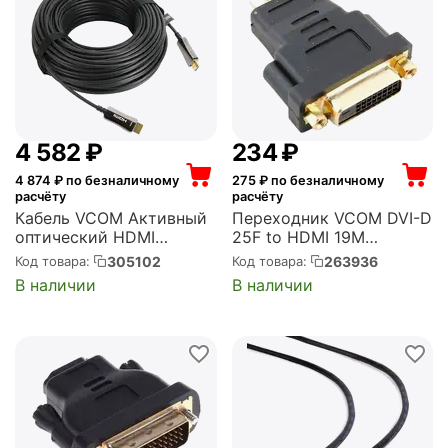
4 582
₽
‍234‍
₽
4 874
₽ по безналичному
275
₽ по безналичному
расчёту
расчёту
Кабель VCOM Активный
Переходник VCOM DVI-D
оптический HDMI
25F to HDMI 19M
19M/M,ver. 2.0, 4K@60 Hz
(VAD7819)
305102
263936
Код товара:
Код товара:
30m (D3742A-30M)
В наличии
В наличии