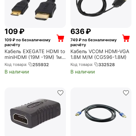
‍109‍
₽
‍636‍
₽
109
₽ по безналичному
749
₽ по безналичному
расчёту
расчёту
Кабель EXEGATE HDMI to
Кабель VCOM HDMI-VGA
miniHDMI (19M -19M) 1м ,
1.8M M/M (CG596-1.8M)
ver1.4, позолоченные
255932
332528
Код товара:
Код товара:
контакты (EX257910RUS)
В наличии
В наличии