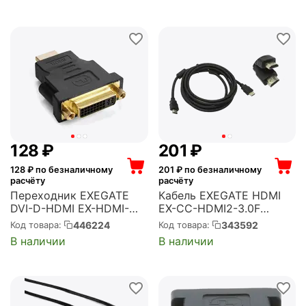
‍128‍
₽
‍201‍
₽
128
₽ по безналичному
201
₽ по безналичному
расчёту
расчёту
Переходник EXEGATE
Кабель EXEGATE HDMI
DVI-D-HDMI EX-HDMI-
EX-CC-HDMI2-3.0F
DVI-3 (25F/19M, v 1.4b,
(19M/19M, v2.0, 3м, 4K
446224
343592
Код товара:
Код товара:
позолоченные контакты,
UHD, Ethernet,
В наличии
В наличии
экран) (EX294729RUS)
ферритовые кольца,
позолоченные контакты)
(EX287724RUS)