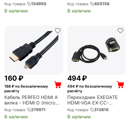
(EX194337RUS)
позолоч.разъемы
154950
405156
Код товара:
Код товара:
(27496) (C496)
В наличии
В наличии
‍160‍
₽
‍494‍
₽
188
₽ по безналичному
494
₽ по безналичному
расчёту
расчёту
Кабель PERFEO HDMI A
Переходник EXEGATE
вилка - HDMI D (micro
HDMI-VGA EX-CC-
HDMI) вилка, ver.1.4,
HDMIM-VGAM-1.8
279971
313816
Код товара:
Код товара:
длина 2 м. (H1102)
(19M/15M, 1,8м)
В наличии
В наличии
(EX284928RUS)