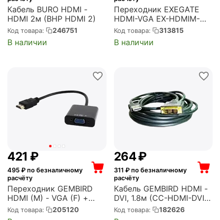
Кабель BURO HDMI -
Переходник EXEGATE
HDMI 2м (BHP HDMI 2)
HDMI-VGA EX-HDMIM-
VGAF-C (19M/15F)
246751
313815
Код товара:
Код товара:
(EX284927RUS)
В наличии
В наличии
‍421‍
₽
‍264‍
₽
495
₽ по безналичному
311
₽ по безналичному
расчёту
расчёту
Переходник GEMBIRD
Кабель GEMBIRD HDMI -
HDMI (M) - VGA (F) +
DVI, 1.8м (CC-HDMI-DVI-
3.5mm, 0.15м (A-HDMI-
6)
205120
182626
Код товара:
Код товара:
VGA-03)