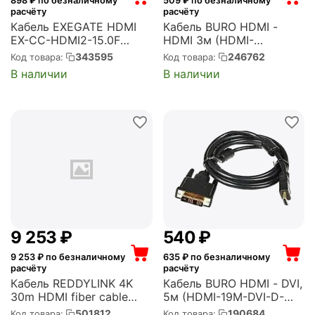
898
₽ по безналичному
509
₽ по безналичному
расчёту
расчёту
Кабель EXEGATE HDMI
Кабель BURO HDMI -
EX-CC-HDMI2-15.0F
HDMI 3м (HDMI-
(19M/19M, v2.0, 15м, 4K
19M/19M-3M-MG)
343595
246762
Код товара:
Код товара:
UHD, Ethernet,
В наличии
В наличии
ферритовые кольца,
позолоченные контакты)
(EX287727RUS)
9 253
₽
‍540‍
₽
9 253
₽ по безналичному
635
₽ по безналичному
расчёту
расчёту
Кабель REDDYLINK 4K
Кабель BURO HDMI - DVI,
30m HDMI fiber cable
5м (HDMI-19M-DVI-D-
support Separate (RL-
5M)
501812
190684
Код товара:
Код товара: