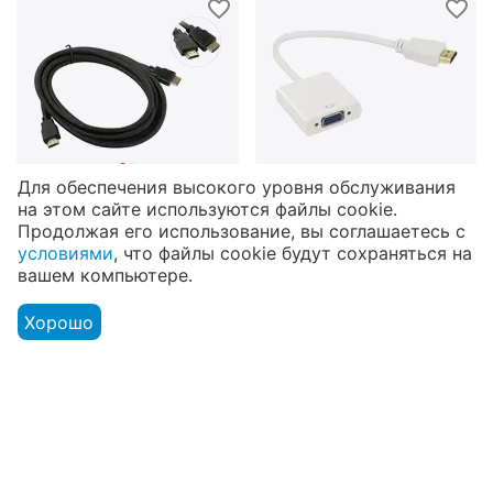
‍193‍
₽
‍347‍
₽
Для обеспечения высокого уровня обслуживания
на этом сайте используются файлы cookie.
193
₽ по безналичному
409
₽ по безналичному
Продолжая его использование, вы соглашаетесь с
расчёту
расчёту
условиями
, что файлы cookie будут сохраняться на
Кабель EXEGATE HDMI
Переходник VCOM HDMI
вашем компьютере.
EX-CC-HDMI2-3.0
(M) -> VGA (F) (CG558)
(19M/19M, v2.0, 3м, 4K
343598
168275
Код товара:
Код товара:
Хорошо
UHD, Ethernet,
В наличии
В наличии
Меню
Аккаунт
Сравнить
Корзина
позолоченные контакты)
(EX287731RUS)