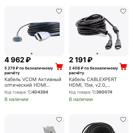
(EX287726RUS)
4 962
₽
2 191
₽
5 279
₽ по безналичному
2 408
₽ по безналичному
расчёту
расчёту
Кабель VCOM Активный
Кабель CABLEXPERT
оптический HDMI
HDMI, 15м, v2.0,
19M/M,ver. 2.1, 8K@60 Hz
19M/19M, черный,
404394
360074
Код товара:
Код товара:
20m (D3743-20M)
позол.разъемы, экран, 2
В наличии
В наличии
ферр кольца, пакет
(CCF2-HDMI4-15M)