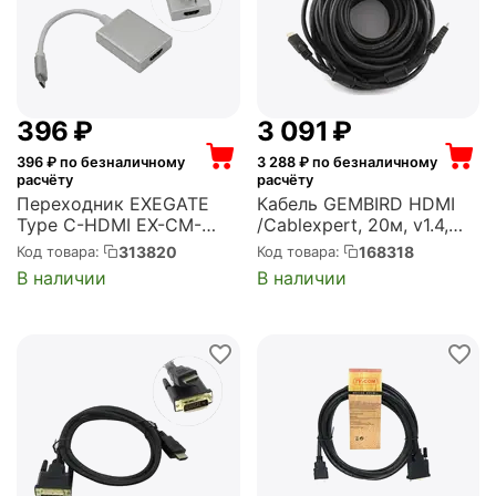
‍396‍
₽
3 091
₽
396
₽ по безналичному
3 288
₽ по безналичному
расчёту
расчёту
Переходник EXEGATE
Кабель GEMBIRD HDMI
Type C-HDMI EX-CM-
/Cablexpert, 20м, v1.4,
HDMIF-0.15 (USB Type
19M/19M, черный,
313820
168318
Код товара:
Код товара:
C/19F, 0,15м)
позол.разъемы, экран,
В наличии
В наличии
(EX284937RUS)
пакет (CC-HDMI4-20M)