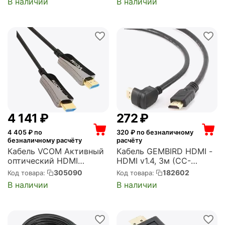
В наличии
В наличии
4 141
₽
‍272‍
₽
4 405
₽ по
320
₽ по безналичному
безналичному расчёту
расчёту
Кабель VCOM Активный
Кабель GEMBIRD HDMI -
оптический HDMI
HDMI v1.4, 3м (CC-
19M/M,ver. 2.0, 4K@60 Hz
HDMI490-10)
305090
182602
Код товара:
Код товара:
20m (D3742A-20M)
В наличии
В наличии