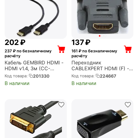
‍202‍
₽
‍137‍
₽
237
₽ по безналичному
161
₽ по безналичному
расчёту
расчёту
Кабель GEMBIRD HDMI -
Переходник
HDMI v1.4, 3м (CC-
CABLEXPERT HDMI (F) -
HDMI4L-10)
DVI (M) (A-HDMI-DVI-2)
201330
224667
Код товара:
Код товара:
В наличии
В наличии