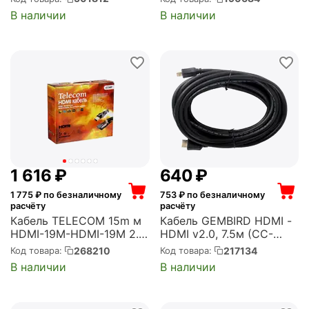
4KFS300)
В наличии
В наличии
1 616
₽
‍640‍
₽
1 775
₽ по безналичному
753
₽ по безналичному
расчёту
расчёту
Кабель TELECOM 15m м
Кабель GEMBIRD HDMI -
HDMI-19M-HDMI-19M 2.0
HDMI v2.0, 7.5м (CC-
(TCG200F-15M)
HDMI4-7.5M)
268210
217134
Код товара:
Код товара:
В наличии
В наличии