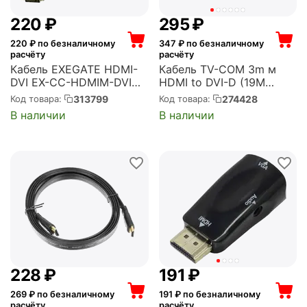
‍220‍
₽
‍295‍
₽
220
₽ по безналичному
347
₽ по безналичному
расчёту
расчёту
Кабель EXEGATE HDMI-
Кабель TV-COM 3m м
DVI EX-CC-HDMIM-DVIM-
HDMI to DVI-D (19M
2.0 (19M/25M, dual link,
-25M) (LCG135E-3M)
313799
274428
Код товара:
Код товара:
2м, 2 фильтра,
В наличии
В наличии
позолоченные контакты)
(EX284906RUS)
‍228‍
₽
‍191‍
₽
269
₽ по безналичному
191
₽ по безналичному
расчёту
расчёту