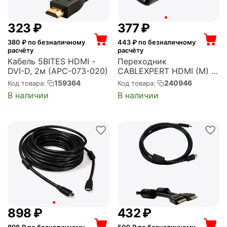
‍323‍
₽
‍377‍
₽
380
₽ по безналичному
443
₽ по безналичному
расчёту
расчёту
Кабель 5BITES HDMI -
Переходник
DVI-D, 2м (APC-073-020)
CABLEXPERT HDMI (M) -
VGA (F) + 3.5 mm аудио
159364
240946
Код товара:
Код товара:
(A-HDMI-VGA-02)
В наличии
В наличии
‍898‍
₽
‍432‍
₽