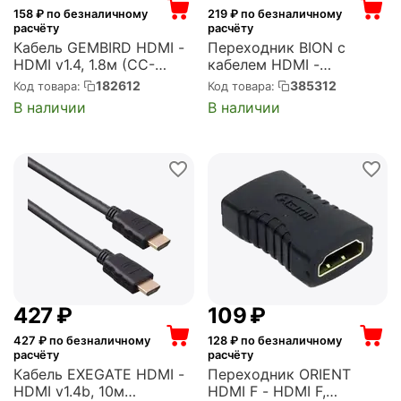
158
₽ по безналичному
219
₽ по безналичному
расчёту
расчёту
Кабель GEMBIRD HDMI -
Переходник BION с
HDMI v1.4, 1.8м (CC-
кабелем HDMI -
HDMI4L-6)
VGA+Audio, 19M/15F +
182612
385312
Код товара:
Код товара:
miniJack 3.5mm, длина
В наличии
В наличии
кабеля 15см, черный
(BXP-A-HDMI-VGA-03)
‍427‍
₽
‍109‍
₽
427
₽ по безналичному
128
₽ по безналичному
расчёту
расчёту
Кабель EXEGATE HDMI -
Переходник ORIENT
HDMI v1.4b, 10м
HDMI F - HDMI F,