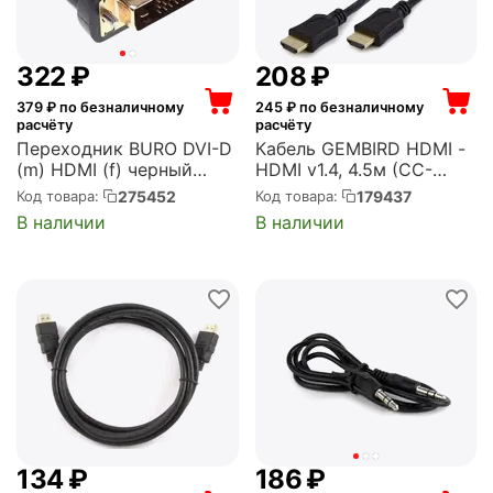
‍322‍
₽
‍208‍
₽
379
₽ по безналичному
245
₽ по безналичному
расчёту
расчёту
Переходник BURO DVI-D
Кабель GEMBIRD HDMI -
(m) HDMI (f) черный
HDMI v1.4, 4.5м (CC-
(BHP RET ADA_HDMI-DVI)
HDMI4L-15)
275452
179437
Код товара:
Код товара:
В наличии
В наличии
‍134‍
₽
‍186‍
₽