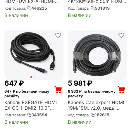
HDMI-DVI EX-A-HDMI-
4K*2K@60Hz 50m HDMI
DVI-1 (19F/19M,
fiber cable (RL-4KF500)
446225
501819
Код товара:
Код товара:
позолоченные контакты)
В наличии
В наличии
(EX294705RUS)
‍647‍
₽
5 981
₽
647
₽ по безналичному
6 363
₽ по безналичному
расчёту
расчёту
Кабель EXEGATE HDMI
Кабель Cablexpert HDMI
EX-CC-HDMI2-10.0F
19M/19M, v2.0, медь,
(19M/19M, v2.0, 10м, 4K
позол.контакты, экран,
343594
182615
Код товара:
Код товара:
UHD, Ethernet,
усилитель, 30м, черный,
В наличии
В наличии
ферритовые кольца,
пакет (CC-HDMI4-30M)
позолоченные контакты)