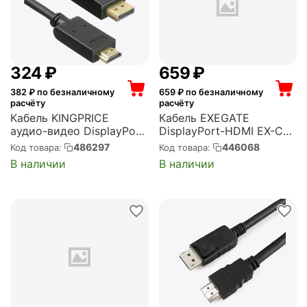
‍324‍
₽
‍659‍
₽
382
₽ по безналичному
659
₽ по безналичному
расчёту
расчёту
Кабель KINGPRICE
Кабель EXEGATE
аудио-видео DisplayPort
DisplayPort-HDMI EX-CC-
(m)/HDMI (m) 1.5м.
DP-HDMI-7.5 (20M/19M,
486297
446068
Код товара:
Код товара:
позолоч.конт. черный
7,5м, экран)
В наличии
В наличии
(KP-DP1.1-HD1.4-1.5M)
(EX294712RUS)