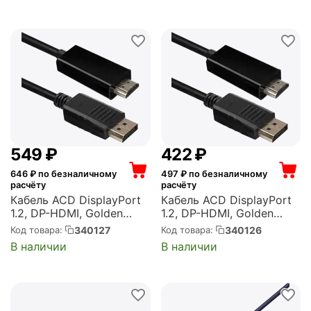
Male Cable 2m. - Black
экран, 2 м, черный (BXP-
(10202_)
CC-DP-HDMI-020)
‍549‍
₽
‍422‍
₽
646
₽ по безналичному
497
₽ по безналичному
расчёту
расчёту
Кабель ACD DisplayPort
Кабель ACD DisplayPort
1.2, DP-HDMI, Golden
1.2, DP-HDMI, Golden
Plated, 20m/19m,
Plated, 20m/19m,
340127
340126
Код товара:
Код товара:
Черный, 3м (742460)
Черный, 1.8м (742453)
В наличии
В наличии
(ACD-DDHM2-30B)
(ACD-DDHM2-18B)