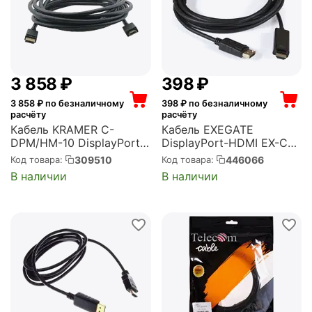
3 858
₽
‍398‍
₽
3 858
₽ по безналичному
398
₽ по безналичному
расчёту
расчёту
Кабель KRAMER C-
Кабель EXEGATE
DPM/HM-10 DisplayPort-
DisplayPort-HDMI EX-CC-
HDMI (Вилка - Вилка), 3
DP-HDMI-2.0 (20M/19M,
309510
446066
Код товара:
Код товара:
м (97-0601010)
2м, экран)
В наличии
В наличии
(EX294710RUS)