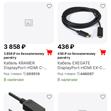
HDMI-010)
3 858
₽
‍436‍
₽
3 858
₽ по безналичному
436
₽ по безналичному
расчёту
расчёту
Кабель KRAMER
Кабель EXEGATE
DisplayPort-HDMI C-
DisplayPort-HDMI EX-CC-
DPM/HM-15 DisplayPort-
DP-HDMI-5.0 (20M/19M,
309519
446067
Код товара:
Код товара:
HDMI (Вилка - Вилка),
5м, экран)
В наличии
В наличии
4.6 м (97-0601015)
(EX294711RUS)