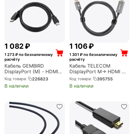
1 082
₽
1 106
₽
1 273
₽ по безналичному
1 301
₽ по безналичному
расчёту
расчёту
Кабель GEMBIRD
Кабель TELECOM
DisplayPort (M) - HDMI
DisplayPort M-> HDMI M
(M), 5м (CC-DP-HDMI-
4K@60Hz 1.8m ,оплетка
226823
395755
Код товара:
Код товара:
5M)
(TA561M-1.8M)
В наличии
В наличии