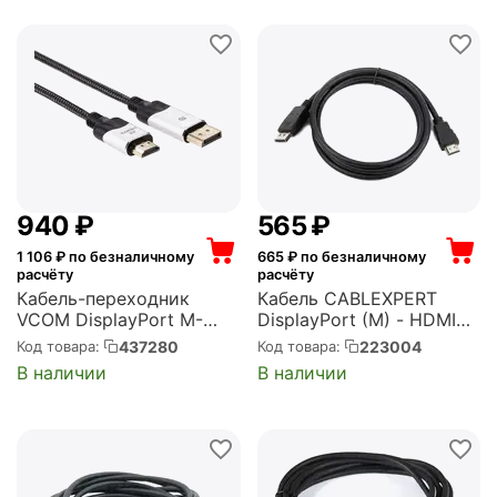
‍940‍
₽
‍565‍
₽
1 106
₽ по безналичному
665
₽ по безналичному
расчёту
расчёту
Кабель-переходник
Кабель CABLEXPERT
VCOM DisplayPort M-
DisplayPort (M) - HDMI
HDMI M 4K@60Hz 1.8m
(M), 3м (CC-DP-HDMI-
437280
223004
Код товара:
Код товара:
[4895182211292]
3M)
В наличии
В наличии
(CG608M-1.8M)