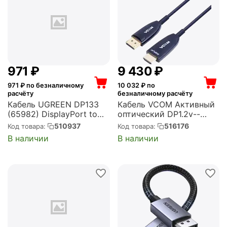
‍971‍
₽
9 430
₽
971
₽ по безналичному
10 032
₽ по
расчёту
безналичному расчёту
Кабель UGREEN DP133
Кабель VCOM Активный
(65982) DisplayPort to
оптический DP1.2v--
HDMI 4K Cable 2шт.
>HDMI2.0v 15м (D3752B-
510937
516176
Код товара:
Код товара:
Длина: 20см. Цвет:
15.0)
В наличии
В наличии
серый космос (65982_)