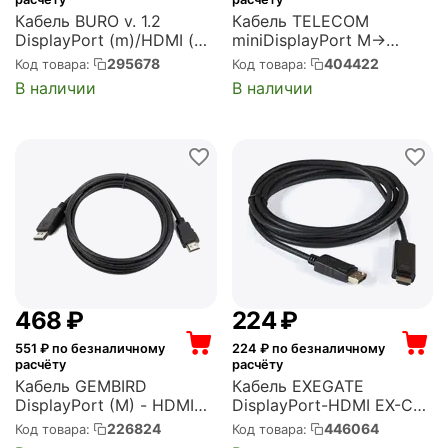
Кабель BURO v. 1.2
Кабель TELECOM
DisplayPort (m)/HDMI (m)
miniDisplayPort M->
2м. Позолоченные
HDMI M 4K@60Hz 1.8m
295678
404422
Код товара:
Код товара:
контакты черный (BHP
,оплетка (TA562M-1.8M)
В наличии
В наличии
DPP_HDMI-2)
‍468‍
₽
‍224‍
₽
551
₽ по безналичному
224
₽ по безналичному
расчёту
расчёту
Кабель GEMBIRD
Кабель EXEGATE
DisplayPort (M) - HDMI
DisplayPort-HDMI EX-CC-
(M), 1м (CC-DP-HDMI-1M)
DP-HDMI-1.5 (20M/19M,
226824
446064
Код товара:
Код товара:
1,5м, экран)