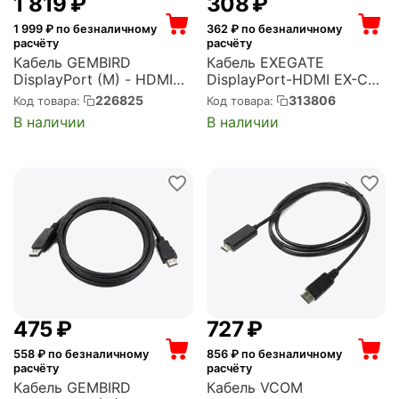
1 819
₽
‍308‍
₽
1 999
₽ по безналичному
362
₽ по безналичному
расчёту
расчёту
Кабель GEMBIRD
Кабель EXEGATE
DisplayPort (M) - HDMI
DisplayPort-HDMI EX-CC-
(M), 10м (CC-DP-HDMI-
DP-HDMI-1.8 (20M/19M,
226825
313806
Код товара:
Код товара:
10M)
1,8м, экран)
В наличии
В наличии
(EX284915RUS)
‍475‍
₽
‍727‍
₽
558
₽ по безналичному
856
₽ по безналичному
расчёту
расчёту
Кабель GEMBIRD
Кабель VCOM