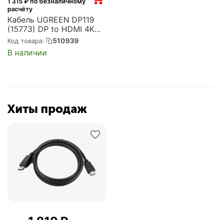
1 315
₽ по безналичному
расчёту
Кабель UGREEN DP119
(15773) DP to HDMI 4K
Cable. Длина: 1м. Цвет:
510939
Код товара:
черно-серебристый
В наличии
(15773_)
Хиты продаж