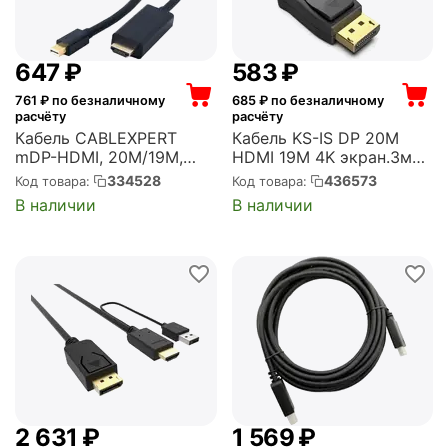
‍647‍
₽
‍583‍
₽
761
₽ по безналичному
685
₽ по безналичному
расчёту
расчёту
Кабель CABLEXPERT
Кабель KS-IS DP 20M
mDP-HDMI, 20M/19M,
HDMI 19M 4K экран.3м
1.8м, черный,
(KS-744-3)
334528
436573
Код товара:
Код товара:
позол.разъемы, пакет
В наличии
В наличии
(CC-mDP-HDMI-6)
2 631
₽
1 569
₽