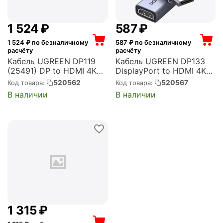
1 524
₽
‍587‍
₽
1 524
₽ по безналичному
587
₽ по безналичному
расчёту
расчёту
Кабель UGREEN DP119
Кабель UGREEN DP133
(25491) DP to HDMI 4K
DisplayPort to HDMI 4K
Cable. Длина: 3м. Цвет:
Cable 1шт. Длина: 20см.
520562
520567
Код товара:
Код товара:
черно-серебристый
Цвет: серый космос
В наличии
В наличии
(25491_)
(65982S)
1 315
₽