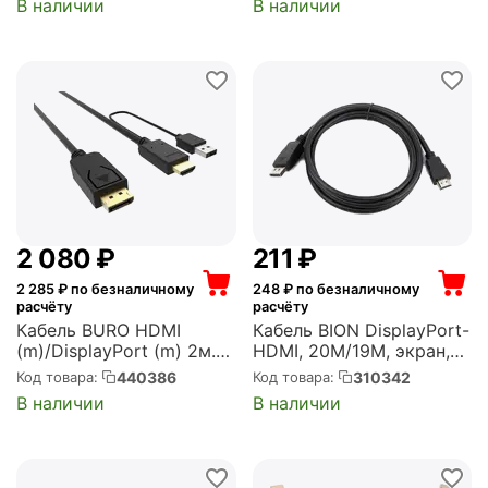
В наличии
В наличии
(EX294709RUS)
2 080
₽
‍211‍
₽
2 285
₽ по безналичному
248
₽ по безналичному
расчёту
расчёту
Кабель BURO HDMI
Кабель BION DisplayPort-
(m)/DisplayPort (m) 2м.
HDMI, 20M/19M, экран,
позолоч.конт. черный
1,8м, черный (BXP-CC-
440386
310342
Код товара:
Код товара:
(HDMI-DP-2M)
DP-HDMI-018)
В наличии
В наличии