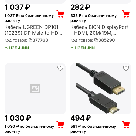
1 037
₽
‍282‍
₽
1 037
₽ по безналичному
332
₽ по безналичному
расчёту
расчёту
Кабель UGREEN DP101
Кабель BION DisplayPort
(10239) DP Male to HDMI
- HDMI, 20M/19M,
Male Cable. Длина 1,5 м.
однонаправленный
377763
385290
Код товара:
Код товара:
Цвет: черный DP101
конвертор сигнала с
В наличии
В наличии
(10239) DP Male to HDMI
DisplayPort в HDMI, 3м,
Male Cable 1.5m. - Black
черный (BXP-CC-DP-
(10239_)
HDMI-030)
1 030
₽
‍494‍
₽
1 030
₽ по безналичному
581
₽ по безналичному
расчёту
расчёту