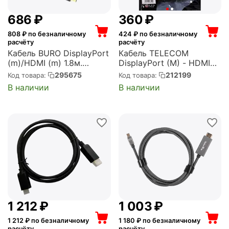
‍686‍
₽
‍360‍
₽
808
₽ по безналичному
424
₽ по безналичному
расчёту
расчёту
Кабель BURO DisplayPort
Кабель TELECOM
(m)/HDMI (m) 1.8м.
DisplayPort (M) - HDMI
феррит.кольца
(M), 1.8м (TA494)
295675
212199
Код товара:
Код товара:
Позолоченные контакты
В наличии
В наличии
черный (BHP RET
HDMI_DPP18)
1 212
₽
1 003
₽
1 212
₽ по безналичному
1 180
₽ по безналичному
расчёту
расчёту