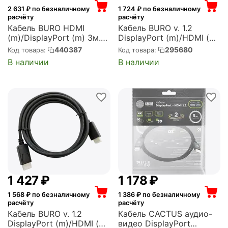
2 631
₽ по безналичному
1 724
₽ по безналичному
расчёту
расчёту
Кабель BURO HDMI
Кабель BURO v. 1.2
(m)/DisplayPort (m) 3м.
DisplayPort (m)/HDMI (m)
позолоч.конт. черный
5м. Позолоченные
440387
295680
Код товара:
Код товара:
(HDMI-DP-3M)
контакты черный (BHP
В наличии
В наличии
DPP_HDMI-5)
1 427
₽
1 178
₽
1 568
₽ по безналичному
1 386
₽ по безналичному
расчёту
расчёту
Кабель BURO v. 1.2
Кабель CACTUS аудио-
DisplayPort (m)/HDMI (m)
видео DisplayPort