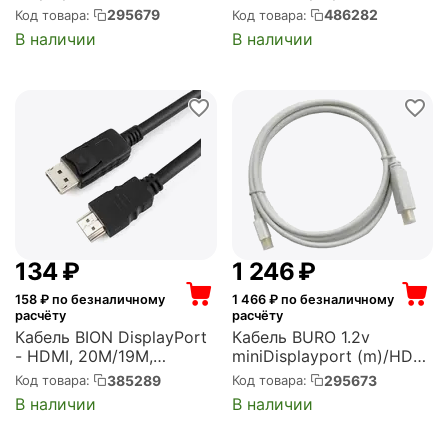
3м. Позолоченные
(m)/HDMI (m) 2м.
295679
486282
Код товара:
Код товара:
контакты черный (BHP
позолоч.конт. черный
В наличии
В наличии
DPP_HDMI-3)
(CS-DP-HDMI-1.2-2)
‍134‍
₽
1 246
₽
158
₽ по безналичному
1 466
₽ по безналичному
расчёту
расчёту
Кабель BION DisplayPort
Кабель BURO 1.2v
- HDMI, 20M/19M,
miniDisplayport (m)/HDMI
однонаправленный
(m) 2м. Позолоченные
385289
295673
Код товара:
Код товара:
конвертор сигнала с
контакты белый (BHP
В наличии
В наличии
DisplayPort в HDMI, 1м,
MDPP-HDMI-2)
черный (BXP-CC-DP-