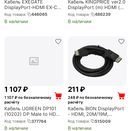
Кабель EXEGATE
Кабель KINGPRICE ver2.0
DisplayPort-HDMI EX-CC-
DisplayPort (m) HDMI (m)
DP-HDMI-10.0 (20M/19M,
1.5м черный (KP-DP1.2-
446065
486239
Код товара:
Код товара:
10м, экран)
HD2.0-1.5M)
В наличии
В наличии
(EX294713RUS)
1 107
₽
‍211‍
₽
1 107
₽ по безналичному
248
₽ по безналичному
расчёту
расчёту
Кабель UGREEN DP101
Кабель BION DisplayPort
(10202) DP Male to HDMI
- HDMI, 20M/19M,
Male Cable. Длина 2 м.
однонаправленный
377764
515009
Код товара:
Код товара:
Цвет: черный DP101
конвертор сигнала с
В наличии
В наличии
(10202) DP Male to HDMI
DisplayPort в HDMI,