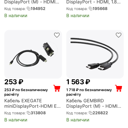
DisplayPort (M) - HDMI
DisplayPort - HDMI, 1.8м
(M), 1.8м (CC-DP-HDMI-
(CG494-B)
194952
195668
Код товара:
Код товара:
6)
В наличии
В наличии
‍253‍
₽
1 563
₽
253
₽ по безналичному
1 718
₽ по безналичному
расчёту
расчёту
Кабель EXEGATE
Кабель GEMBIRD
miniDisplayPort-HDMI EX-
DisplayPort (M) - HDMI
CC-mDP-HDMI-1.8
(M), 7.5м (CC-DP-HDMI-
313808
226822
Код товара:
Код товара:
(mini20M/19M, 1,8м)
7.5M)
В наличии
В наличии
(EX284918RUS)