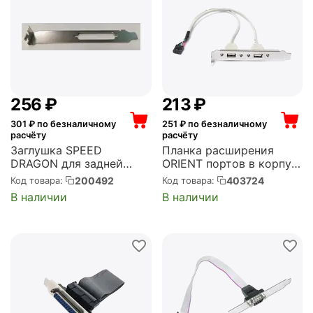
‍256‍
₽
‍213‍
₽
301
₽ по безналичному
251
₽ по безналичному
расчёту
расчёту
Заглушка SPEED
Планка расширения
DRAGON для задней
ORIENT портов в корпус
панели корпуса, SP без
2xUSB 2.0, длина кабеля
200492
403724
Код товара:
Код товара:
разъема (SE-BKTS-V483-
30см, oem (31302)
В наличии
В наличии
1X25)
(C086L30)