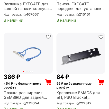
Заглушка EXEGATE для
Панель EXEGATE
задней панели корпуса,
передняя для установки
ATX/mATX белая
устройства 3.5" в отсек
467657
215151
Код товара:
Код товара:
(EX297530RUS)
5.25", HD-809
В наличии
В наличии
(EX269461RUS)
‍386‍
₽
‍84‍
₽
454
₽ по безналичному
99
₽ по безналичному
расчёту
расчёту
Планка расширения
Крепление EMACS для
GEMBIRD для задней
БП, PSU Bracket,
панели корпуса, 2xUSB
совместимость Zippy
279054
222312
Код товара:
Код товара:
3.0 (CC-USB3-
(B300050165)
В наличии
В наличии