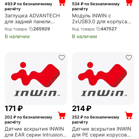
493
₽ по безналичному
534
₽ по безналичному
расчёту
расчёту
Заглушка ADVANTECH
Модуль INWIN с
для задней панели
2хUSB3.0 для корпуса
корпуса
ЕК303 PCB board
265929
447527
Код товара:
Код товара:
(1960074850T000)
2xUSB3.0 + cables for
В наличии
В наличии
EK303 upgrade to
4xUSB3.0 (6151107)
‍171‍
₽
‍214‍
₽
202
₽ по безналичному
252
₽ по безналичному
расчёту
расчёту
Датчик вскрытия INWIN
Датчик вскрытия INWIN
для EAR серии Intrusion
для РЕ серии корусов