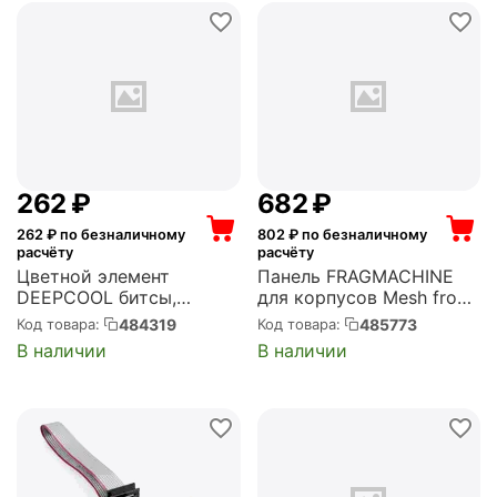
‍262‍
₽
‍682‍
₽
262
₽ по безналичному
802
₽ по безналичному
расчёту
расчёту
Цветной элемент
Панель FRAGMACHINE
DEEPCOOL битсы,
для корпусов Mesh front
оранжевый, для
panel for GM-A365-DBB-
484319
485773
Код товара:
Код товара:
оформления корпуса, R-
FM (FP-FM)
В наличии
В наличии
PIXEL-PO100-G-1, 100шт
(PIXEL PO)