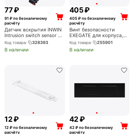
‍77‍
₽
‍405‍
₽
91
₽ по безналичному
405
₽ по безналичному
расчёту
расчёту
Датчик вскрытия INWIN
Винт безопасности
Intrusion switch sensor +
EXEGATE для корпуса,
Screws (6129464)
для боковой стенки
328393
255901
Код товара:
Код товара:
(EX269459RUS)
В наличии
В наличии
‍12‍
₽
‍42‍
₽
12
₽ по безналичному
42
₽ по безналичному
расчёту
расчёту