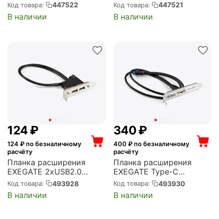
switch& holder for EAR
Intrusion switch for PE
447522
447521
Код товара:
Код товара:
series (6143880)
series + screw 6183009
В наличии
В наличии
(6183008)
‍124‍
₽
‍340‍
₽
124
₽ по безналичному
400
₽ по безналичному
расчёту
расчёту
Планка расширения
Планка расширения
EXEGATE 2xUSB2.0
EXEGATE Type-C
BrctUSB2-2A-LP (USB 2.0
BrctUSB3-1C (USB 3.2
493928
493930
Код товара:
Код товара:
9pin (IDC 9pin F) --> 2x
Gen1 20pin (IDC 20pin F)
В наличии
В наличии
USB 2.0 Af, кабель 20см,
--> USB 3.2 Gen1 Type-
Low Profile)
Cf, кабель 30см)
(EX298293RUS)
(EX298296RUS)