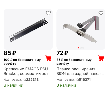
Male --> 2xType-C USB
(PIXEL TV)
3.2 Gen 2, SuperSpeed+
скорость до 10 Гбит/с, ...
‍85‍
₽
‍72‍
₽
100
₽ по безналичному
85
₽ по безналичному
расчёту
расчёту
Крепление EMACS PSU
Планка расширения
Bracket, совместимость
BION для задней панели
/Zippy (B300050226)
корпуса, 1xCOM DB9
222313
516271
Код товара:
Код товара:
Male, 30 см (BXP-MB-
В наличии
В наличии
1COM)