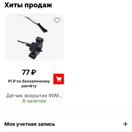
Хиты продаж
‍77‍
₽
91
₽ по безналичному
расчёту
Датчик вскрытия INWIN
В наличии
Intrusion switch sensor +
Screws (6129464)
Моя учетная запись