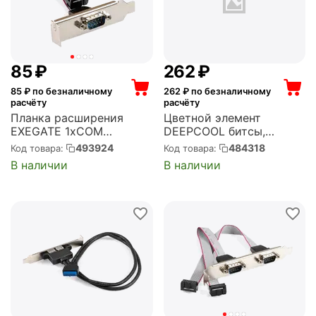
‍85‍
₽
‍262‍
₽
85
₽ по безналичному
262
₽ по безналичному
расчёту
расчёту
Планка расширения
Цветной элемент
EXEGATE 1xCOM
DEEPCOOL битсы,
BrctDB91-LP (Com 10-pin
розовый, для
493924
484318
Код товара:
Код товара:
(F) --> RS232 DB9 Male,
оформления корпуса, R-
В наличии
В наличии
кабель 20см, Low Profile)
PIXEL-PK100-G-1, 100шт
(EX298290RUS)
(PIXEL PK)