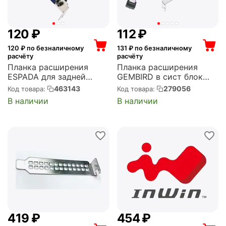
‍120‍
₽
‍112‍
₽
120
₽ по безналичному
131
₽ по безналичному
расчёту
расчёту
Планка расширения
Планка расширения
ESPADA для задней
GEMBIRD в сист блок
панели корпуса, 1xLPT-
COM, 9pin
463143
279056
Код товара:
Код товара:
порт, Cabel LPT,
(CCDB9RECEPTACLE)
В наличии
В наличии
ELPTPBRCTLOW (ELPTp-
BRCTLow)
‍419‍
₽
‍454‍
₽