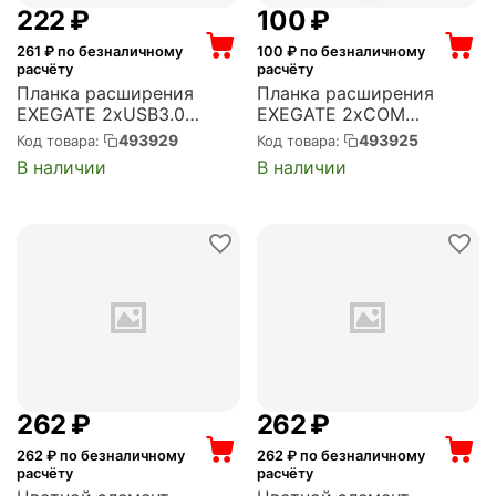
‍222‍
₽
‍100‍
₽
261
₽ по безналичному
100
₽ по безналичному
расчёту
расчёту
Планка расширения
Планка расширения
EXEGATE 2xUSB3.0
EXEGATE 2xCOM
BrctUSB3-2A (USB 3.0
BrctDB92 (Com 10-pin (F)
493929
493925
Код товара:
Код товара:
20pin (IDC 20pin F) -->
--> 2 x RS232 DB9 Male,
В наличии
В наличии
2x USB 3.0 Af, кабель
кабель 20см)
20см) (EX298295RUS)
(EX298292RUS)
‍262‍
₽
‍262‍
₽
262
₽ по безналичному
262
₽ по безналичному
расчёту
расчёту