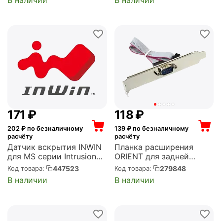
RECEPTACLE)
‍171‍
₽
‍118‍
₽
202
₽ по безналичному
139
₽ по безналичному
расчёту
расчёту
Датчик вскрытия INWIN
Планка расширения
для MS серии Intrusion
ORIENT для задней
switch/cable/ holder for
панели корпуса, 1xCOM
447523
279848
Код товара:
Код товара:
MS series (6145277)
DB9 Male, oem (C097)
В наличии
В наличии