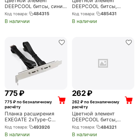
Цветной элемент
Цветной элемент
DEEPCOOL битсы, синий,
DEEPCOOL битсы,
для оформления
желтый, для
484315
485431
Код товара:
Код товара:
корпуса, R-PIXEL-BU100-
оформления корпуса, R-
В наличии
В наличии
G-1, 100шт (PIXEL BU)
PIXEL-YE100-G-1, 100шт
(PIXEL YE)
‍775‍
₽
‍262‍
₽
775
₽ по безналичному
262
₽ по безналичному
расчёту
расчёту
Планка расширения
Цветной элемент
EXEGATE 2xType-C
DEEPCOOL битсы,
SuperSpeed+
фиолетовый, для
493926
484321
Код товара:
Код товара:
BrctUSB32E-2C (USB3.2
оформления корпуса, R-
В наличии
В наличии
Gen2 2xType-E 20Pin
PIXEL-TV100-G-1, 100шт