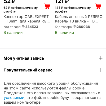
‍52‍
₽
‍121‍
₽
62
₽ по безналичному
143
₽ по безналичному
расчёту
расчёту
Коннектор CABLEXPERT
Кабель антенный PERFEO
F 18mm, для кабеля RG6,
Кабель ТВ вилка - ТВ
5шт (SPL6-01)
розетка, длина 2 м.
334523
280038
Код товара:
Код товара:
(T5002)
В наличии
В наличии
Моя учетная запись
Покупательский сервис
Контакты
Для обеспечения высокого уровня обслуживания
на этом сайте используются файлы cookie.
Продолжая его использование, вы соглашаетесь с
© 2004 - 2026 ЮНИКОМП. На базе
CS-Cart
и
условиями
, что файлы cookie будут сохраняться на
премиум темы —
© AB: UniTheme2
вашем компьютере.