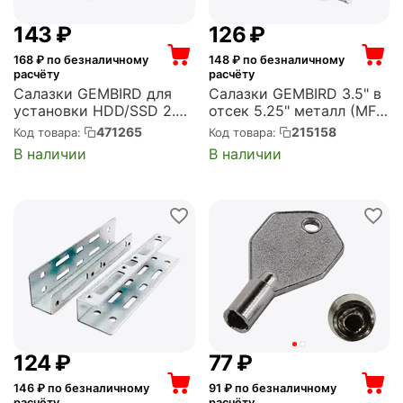
‍143‍
₽
‍126‍
₽
168
₽ по безналичному
148
₽ по безналичному
расчёту
расчёту
Салазки GEMBIRD для
Салазки GEMBIRD 3.5" в
установки HDD/SSD 2.5''
отсек 5.25" металл (MF-
в отсек 3.5" , металл,
543)
471265
215158
Код товара:
Код товара:
пакет (MF-22535M)
В наличии
В наличии
‍124‍
₽
‍77‍
₽
146
₽ по безналичному
91
₽ по безналичному
расчёту
расчёту