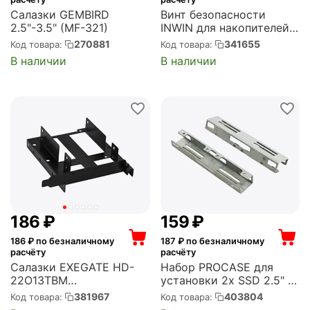
Салазки GEMBIRD
Винт безопасности
2.5"-3.5" (MF-321)
INWIN для накопителей
Security screw for HDD
270881
341655
Код товара:
Код товара:
with key (SET: key*1pcs +
В наличии
В наличии
screw*1pcs) (6132335)
‍186‍
₽
‍159‍
₽
186
₽ по безналичному
187
₽ по безналичному
расчёту
расчёту
Салазки EXEGATE HD-
Набор PROCASE для
22O13TBM
установки 2х SSD 2.5" в
металлические для
отсек 3.5" или 1х HDD
381967
403804
Код товара:
Код товара:
установки 2xHDD/SSD
3.5" в отсек 5.25"