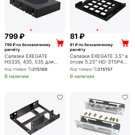
‍799‍
₽
‍81‍
₽
799
₽ по безналичному
81
₽ по безналичному
расчёту
расчёту
Салазки EXEGATE
Салазки EXEGATE 3.5" в
HS335, 435, 535 для
отсек 5.25" HD-3T5P4
изпользования 2.5" HDD
(EX269462RUS)
215169
215157
Код товара:
Код товара:
(EX264648RUS)
В наличии
В наличии