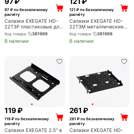
‍97‍
₽
‍121‍
₽
97
₽ по безналичному
121
₽ по безналичному
расчёту
расчёту
Салазки EXEGATE HD-
Салазки EXEGATE HD-
22T3P пластиковые для
22T3M металлические
установки 2xHDD/SSD
для установки
381969
381968
Код товара:
Код товара:
2.5" в отсек 3.5"
2xHDD/SSD 2.5" в отсек
В наличии
В наличии
(EX292545RUS)
3.5" (EX292544RUS)
‍119‍
₽
‍261‍
₽
119
₽ по безналичному
261
₽ по безналичному
расчёту
расчёту
Салазки EXEGATE 2.5" в
Салазки EXEGATE HD-