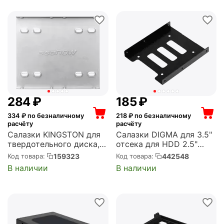
‍284‍
₽
‍185‍
₽
334
₽ по безналичному
218
₽ по безналичному
расчёту
расчёту
Салазки KINGSTON для
Салазки DIGMA для 3.5"
твердотельного диска,
отсека для HDD 2.5"
переходник 2.5"--3.5"
металл (DGBRT2535)
159323
442548
Код товара:
Код товара:
ssdNOW (SNA-BR2/35)
В наличии
В наличии