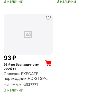
В наличии
В наличии
2.5" или 1xHDD 3.5" на
(UBRACKET)
заднюю панель корпуса
(EX292548RUS)
‍93‍
₽
93
₽ по безналичному
расчёту
Салазки EXEGATE
переходник HD-2T3P-
NF125 для безвинтового
527771
Код товара:
крепления HDD/SSD 2.5"
В наличии
в отсек 3.5"
пластиковые
(EX300443RUS)