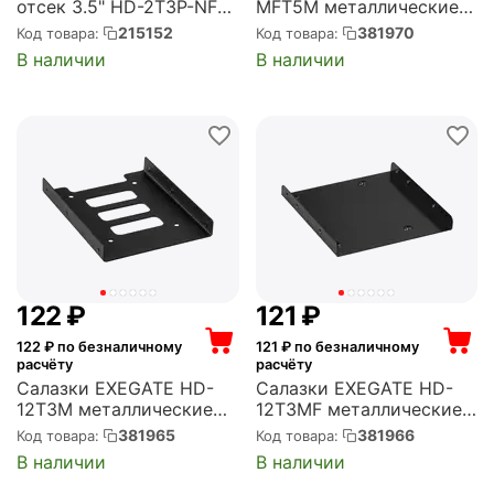
отсек 3.5" HD-2T3P-NF
MFT5M металлические
(EX269594RUS)
для 4xHDD/SSD 2.5" или
215152
381970
Код товара:
Код товара:
2xHDD/SSD 2.5"+1xHDD
В наличии
В наличии
3.5" или 2xHDD/SSD
2.5"+внутренний
устройство 3.5" в отсек
5.25" (EX292549...
‍122‍
₽
‍121‍
₽
122
₽ по безналичному
121
₽ по безналичному
расчёту
расчёту
Салазки EXEGATE HD-
Салазки EXEGATE HD-
12T3M металлические
12T3MF металлические
для установки HDD/SSD
для установки HDD/SSD
381965
381966
Код товара:
Код товара:
2.5" в отсек 3.5"
2.5" в отсек 3.5"
В наличии
В наличии
(EX292546RUS)
(EX292547RUS)