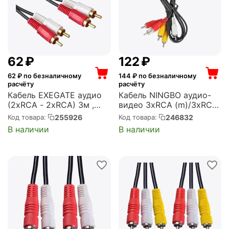
‍62‍
₽
‍122‍
₽
62
₽ по безналичному
144
₽ по безналичному
расчёту
расчёту
Кабель EXEGATE аудио
Кабель NINGBO аудио-
(2xRCA - 2xRCA) 3м ,
видео 3хRCA (m)/3хRCA
позолоченные разъемы
(m) 1м. черный
255926
246832
Код товара:
Код товара:
(EX254084RUS)
(JAAC027-1)
В наличии
В наличии