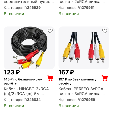
соединительный аудио-
вилка - 2xRCA вилка,
видео 3хRCA (m)/3хRCA
длина 1 м. (R3001)
246929
279951
Код товара:
Код товара:
(m) 5м. черный
В наличии
В наличии
(BAAC027-5)
‍123‍
₽
‍167‍
₽
145
₽ по безналичному
197
₽ по безналичному
расчёту
расчёту
Кабель NINGBO 3хRCA
Кабель PERFEO 3xRCA
(m)/3хRCA (m) 5м.
вилка - 3xRCA вилка,
черный (JAAC027-5)
длина 2 м. (R3101)
246834
279959
Код товара:
Код товара:
В наличии
В наличии