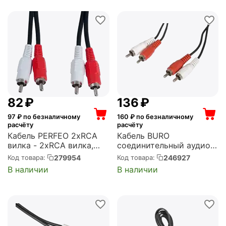
‍82‍
₽
‍136‍
₽
97
₽ по безналичному
160
₽ по безналичному
расчёту
расчёту
Кабель PERFEO 2xRCA
Кабель BURO
вилка - 2xRCA вилка,
соединительный аудио
длина 2 м. (R3003)
2хRCA (m)/2хRCA (m)
279954
246927
Код товара:
Код товара:
3м. черный (BAAC024-3)
В наличии
В наличии