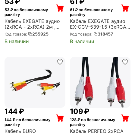
‍53‍
₽
‍61‍
₽
53
₽ по безналичному
61
₽ по безналичному
расчёту
расчёту
Кабель EXEGATE аудио
Кабель EXEGATE аудио
(2xRCA - 2xRCA) 2м ,
EX-CCV-539-1.5 (3xRCA
позолоченные разъемы
M/3xRCA M, 1,5м)
255925
318457
Код товара:
Код товара:
(EX254083RUS)
(EX284947RUS)
В наличии
В наличии
‍144‍
₽
‍109‍
₽
144
₽ по безналичному
128
₽ по безналичному
расчёту
расчёту
Кабель BURO
Кабель PERFEO 2xRCA