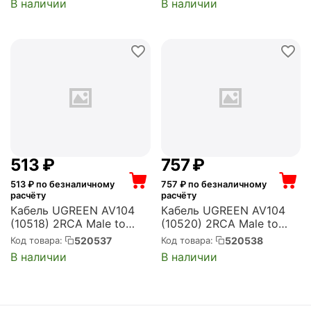
В наличии
В наличии
‍513‍
₽
‍757‍
₽
513
₽ по безналичному
757
₽ по безналичному
расчёту
расчёту
Кабель UGREEN AV104
Кабель UGREEN AV104
(10518) 2RCA Male to
(10520) 2RCA Male to
2RCA Male Cable. Длина:
2RCA Male Cable. Длина:
520537
520538
Код товара:
Код товара:
2 м. Цвет: черный
5м. Цвет: черный
В наличии
В наличии
(10518_)
(10520_)