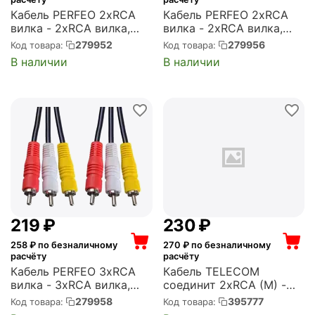
Кабель PERFEO 2xRCA
Кабель PERFEO 2xRCA
вилка - 2xRCA вилка,
вилка - 2xRCA вилка,
длина 1,5 м. (R3002)
длина 5 м. (R3005)
279952
279956
Код товара:
Код товара:
В наличии
В наличии
‍219‍
₽
‍230‍
₽
258
₽ по безналичному
270
₽ по безналичному
расчёту
расчёту
Кабель PERFEO 3xRCA
Кабель TELECOM
вилка - 3xRCA вилка,
соединит 2xRCA (M) -
длина 1,5 м. (R3103)
2xRCA (M),1.5m, PRO
279958
395777
Код товара:
Код товара:
(TAV7158M-1.5M)