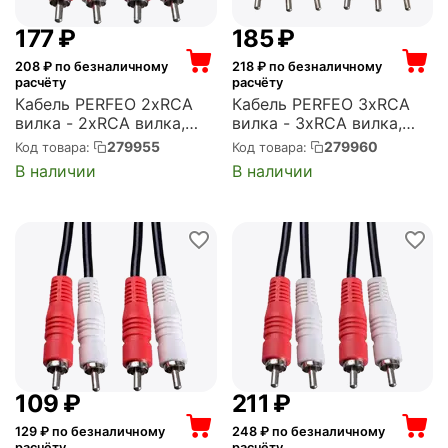
‍177‍
₽
‍185‍
₽
208
₽ по безналичному
218
₽ по безналичному
расчёту
расчёту
Кабель PERFEO 2xRCA
Кабель PERFEO 3xRCA
вилка - 2xRCA вилка,
вилка - 3xRCA вилка,
длина 3 м. (R3004)
длина 3 м. (R3104)
279955
279960
Код товара:
Код товара:
В наличии
В наличии
‍109‍
₽
‍211‍
₽
129
₽ по безналичному
248
₽ по безналичному
расчёту
расчёту