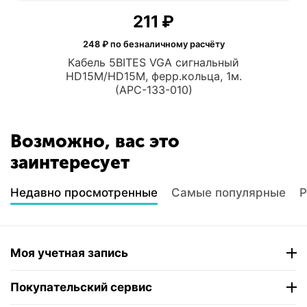
‍211‍
₽
248
₽ по безналичному расчёту
Кабель 5BITES VGA сигнальный
HD15M/HD15M, ферр.кольца, 1м.
(APC-133-010)
Возможно, вас это
заинтересует
Недавно просмотренные
Самые популярные
Р
Моя учетная запись
Покупательский сервис