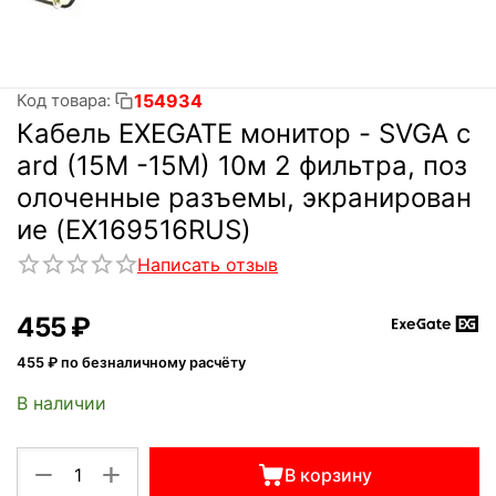
154934
Код товара:
Кабель EXEGATE монитор - SVGA c
ard (15M -15M) 10м 2 фильтра, поз
олоченные разъемы, экранирован
ие (EX169516RUS)
Написать отзыв
‍455‍
₽
455
₽ по безналичному расчёту
В наличии
+
−
В корзину