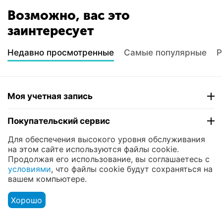
Возможно, вас это
заинтересует
Недавно просмотренные
Самые популярные
Р
Моя учетная запись
Покупательский сервис
Для обеспечения высокого уровня обслуживания
Контакты
на этом сайте используются файлы cookie.
Продолжая его использование, вы соглашаетесь с
условиями
, что файлы cookie будут сохраняться на
© 2004 - 2026 ЮНИКОМП. На базе
CS-Cart
и
вашем компьютере.
премиум темы —
© AB: UniTheme2
Хорошо
Меню
Аккаунт
Сравнить
Корзина