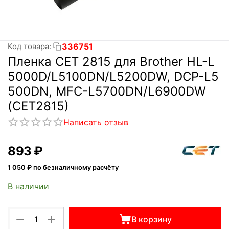
336751
Код товара:
Пленка CET 2815 для Brother HL-L
5000D/L5100DN/L5200DW, DCP-L5
500DN, MFC-L5700DN/L6900DW
(CET2815)
Написать отзыв
‍893‍
₽
1 050
₽ по безналичному расчёту
В наличии
+
−
В корзину