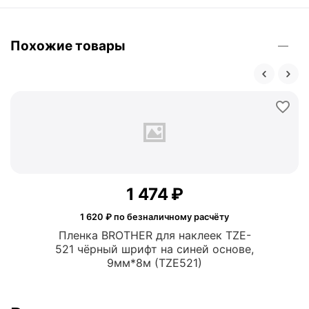
Похожие товары
1 474
₽
1 620
₽ по безналичному расчёту
Пленка BROTHER для наклеек TZE-
521 чёрный шрифт на синей основе,
9мм*8м (TZE521)