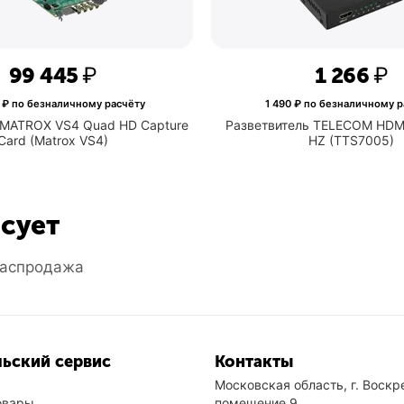
99 445
₽
1 266
₽
₽ по безналичному расчёту
1 490
₽ по безналичному р
MATROX VS4 Quad HD Capture
Разветвитель TELECOM HDM
Card (Matrox VS4)
HZ (TTS7005)
есует
аспродажа
ьский сервис
Контакты
Московская область, г. Воскре
овары
помещение 9