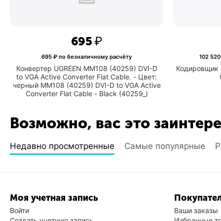
‍695‍
₽
695
₽ по безналичному расчёту
102 520
Конвертер UGREEN MM108 (40259) DVI-D
Кодировщик 
to VGA Active Converter Flat Cable. - Цвет:
черный MM108 (40259) DVI-D to VGA Active
Converter Flat Cable - Black (40259_)
Возможно, вас это заинтер
Недавно просмотренные
Самые популярные
Р
Моя учетная запись
Покупател
Войти
Ваши заказы
Создать учетную запись
Избранные т