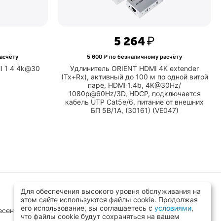
5 264
₽
асчёту
5 600
₽ по безналичному расчёту
I 1 4 4k@30
Удлинитель ORIENT HDMI 4K extender
(Tx+Rx), активный до 100 м по одной витой
паре, HDMI 1.4b, 4K@30Hz/
1080p@60Hz/3D, HDCP, подключается
кабель UTP Cat5e/6, питание от внешних
БП 5В/1А, (30161) (VE047)
Для обеспечения высокого уровня обслуживания на
этом сайте используются файлы cookie. Продолжая
его использование, вы соглашаетесь с
условиями
,
сенск, ул.Заводская д.8 стр.1
что файлы cookie будут сохраняться на вашем