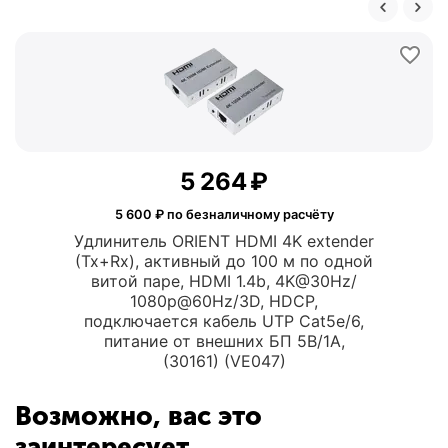
5 264
₽
5 600
₽ по безналичному расчёту
Удлинитель ORIENT HDMI 4K extender
(Tx+Rx), активный до 100 м по одной
витой паре, HDMI 1.4b, 4K@30Hz/
1080p@60Hz/3D, HDCP,
подключается кабель UTP Cat5e/6,
питание от внешних БП 5В/1А,
(30161) (VE047)
Возможно, вас это
заинтересует