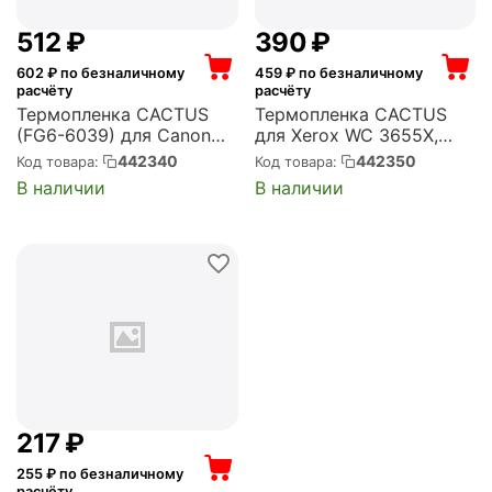
‍512‍
₽
‍390‍
₽
602
₽ по безналичному
459
₽ по безналичному
расчёту
расчёту
Термопленка CACTUS
Термопленка CACTUS
(FG6-6039) для Canon
для Xerox WC 3655X,
iR2200, iR2800, iR3300,
3655S, 3615DN, B405DN,
442340
442350
Код товара:
Код товара:
iR3320, iR2016, iR2020,
B400, Phaser
В наличии
В наличии
iR2270 (CS-FILM-CAN-
3610N/3610DN (CS-FILM-
IR2200)
XER-VLB400)
‍217‍
₽
255
₽ по безналичному
расчёту