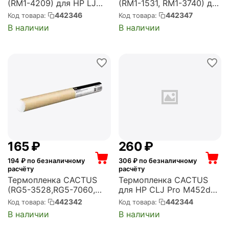
(RM1-4209) для HP LJ
(RM1-1531, RM1-3740) для
P1505n, P1505, M1522nf,
HP LJ P3005, M3035,
442346
442347
Код товара:
Код товара:
M1522n, M1120n, M1120
M3027, 2430, 2420, 2410,
В наличии
В наличии
MFP (CS-FILM-HP-P1505)
2400, 2200 (CS-FILM-HP-
P3005)
‍165‍
₽
‍260‍
₽
194
₽ по безналичному
306
₽ по безналичному
расчёту
расчёту
Термопленка CACTUS
Термопленка CACTUS
(RG5-3528,RG5-7060,
для HP CLJ Pro M452dn,
RM1-2522) для HP
M452dw, M452nw, MFP
442342
442344
Код товара:
Код товара:
LaserJet M5035MFP,
M377dw, MFP M477fdn
В наличии
В наличии
5200, 5100, 5000 (CS-
(CS-FILM-HP-M452)
FILM-HP-LJ5100)