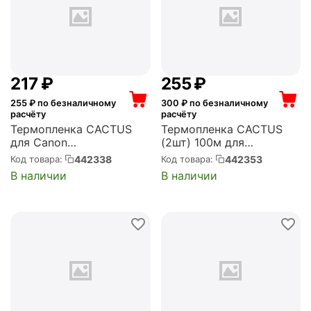
‍217‍
₽
‍255‍
₽
255
₽ по безналичному
300
₽ по безналичному
расчёту
расчёту
Термопленка CACTUS
Термопленка CACTUS
для Canon
(2шт) 100м для
iR1018/1019/1022/1023/10
Panasonic
442338
442353
Код товара:
Код товара:
24/1025 (CS-FILM-CAN-
FP10х/121/128/141/195/2х
В наличии
В наличии
IR1018)
х/300 (CS-TTRP136)