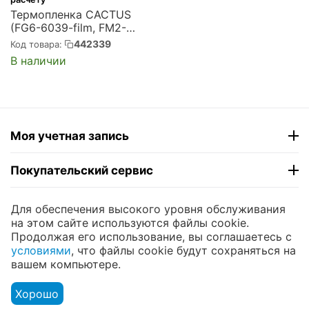
Термопленка CACTUS
(FG6-6039-film, FM2-
3353-Film) для Canon
442339
Код товара:
iR2016/2020/2018/2022/
В наличии
2025/2030 (CS-FILM-
CAN-IR2016)
Моя учетная запись
Покупательский сервис
Контакты
Для обеспечения высокого уровня обслуживания
на этом сайте используются файлы cookie.
Продолжая его использование, вы соглашаетесь с
© 2004 - 2026 ЮНИКОМП. На базе
CS-Cart
и
условиями
, что файлы cookie будут сохраняться на
премиум темы —
© AB: UniTheme2
вашем компьютере.
Хорошо
Меню
Аккаунт
Сравнить
Корзина