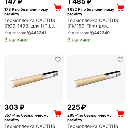
‍147‍
₽
1 485
₽
173
₽ по безналичному
1 632
₽ по безналичному
расчёту
расчёту
Термопленка CACTUS
Термопленка CACTUS
(RG9-1493) для HP LJ
(FK1150-Film) для
P2014, P1008, P1007,
Kyocera Ecosys
442341
442349
Код товара:
Код товара:
P1006, 3020, 1320, 1300,
P2335/2235/P2040/M28
В наличии
В наличии
1200, 1160 (CS-FILM-HP-
35dw/M2735dw/M2735d
LJ1020)
n/M2640idw/M2635dw
100000стр. (CS-FILM-
KYO-FS2040)
‍303‍
₽
‍225‍
₽
357
₽ по безналичному
265
₽ по безналичному
расчёту
расчёту
Термопленка CACTUS
Термопленка CACTUS