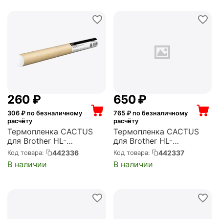
‍260‍
₽
‍650‍
₽
306
₽ по безналичному
765
₽ по безналичному
расчёту
расчёту
Термопленка CACTUS
Термопленка CACTUS
для Brother HL-
для Brother HL-
L5000D/L5100DN/L5200
5440/5450/5470 DCP-
442336
442337
Код товара:
Код товара:
DW, DCP-L5500DN (CS-
8110 (CS-FILM-BR-
В наличии
В наличии
FILM-BR-HL5100)
HL5540)