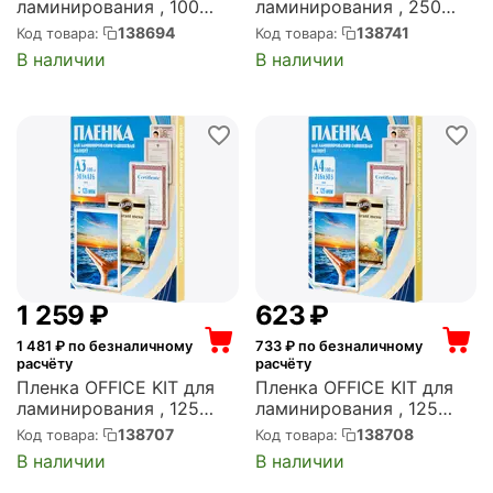
ламинирования , 100
ламинирования , 250
мик, А2, 100 шт.,
мик, А5, 100 шт.,
138694
138741
Код товара:
Код товара:
глянцевая 426х600
глянцевая 154х216
В наличии
В наличии
(PLP10640)
(PLP12120-1)
1 259
₽
‍623‍
₽
1 481
₽ по безналичному
733
₽ по безналичному
расчёту
расчёту
Пленка OFFICE KIT для
Пленка OFFICE KIT для
ламинирования , 125
ламинирования , 125
мик, А3, 100 шт.,
мик, А4, 100 шт.,
138707
138708
Код товара:
Код товара:
глянцевая 303х426
глянцевая 216х303
В наличии
В наличии
(PLP10930)
(PLP10923)