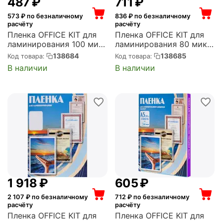
‍487‍
₽
‍711‍
₽
573
₽ по безналичному
836
₽ по безналичному
расчёту
расчёту
Пленка OFFICE KIT для
Пленка OFFICE KIT для
ламинирования 100 мик
ламинирования 80 мик
А4 100 шт. глянцевая
А3 100 шт. глянцевая
138684
138685
Код товара:
Код товара:
216х303 (PLP10623)
303х426 (PLP10330)
В наличии
В наличии
1 918
₽
‍605‍
₽
2 107
₽ по безналичному
712
₽ по безналичному
расчёту
расчёту
Пленка OFFICE KIT для
Пленка OFFICE KIT для