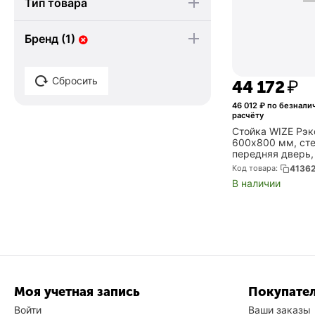
Тип товара
Бренд (1)
Сбросить
44 172
₽
46 012
₽ по безнали
расчёту
Стойка WIZE Рэко
600х800 мм, ст
передняя дверь,
металл, вент. па
Код товара:
4136
вентиляторами, 
В наличии
гайки: 20 шт, мак.
Моя учетная запись
Покупател
Войти
Ваши заказы