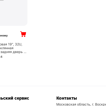
чному
вая 19", 32U,
еклянная
 задняя дверь -
нель с 2
24
колеса, рэковые
..
ьский сервис
Контакты
Московская область, г. Воскре