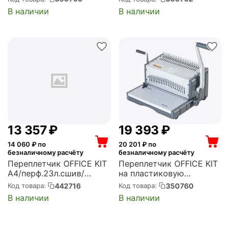
перфорация, сшивание:
перфорация, A4,
В наличии
В наличии
500 листов, перфорация:
сшивание: 500 листов,
25 листов,
перфорация: 20 листов,
максимальный диаметр
максимальный диаметр
пружины: 51 мм (B21...
пружины: 51 мм ...
13 357
₽
19 393
₽
14 060
₽ по
20 201
₽ по
безналичному расчёту
безналичному расчёту
Переплетчик OFFICE KIT
Переплетчик OFFICE KIT
A4/перф.23л.сшив/
на пластиковую
макс.500л./
пружину, механическая
442716
350760
Код товара:
Код товара:
пластик.пруж. (4.5-51мм)
перфорация, A4,
В наличии
В наличии
(B2125N)
сшивание: 500 листов,
перфорация: 30 листов,
диаметр пружины: 4.5-