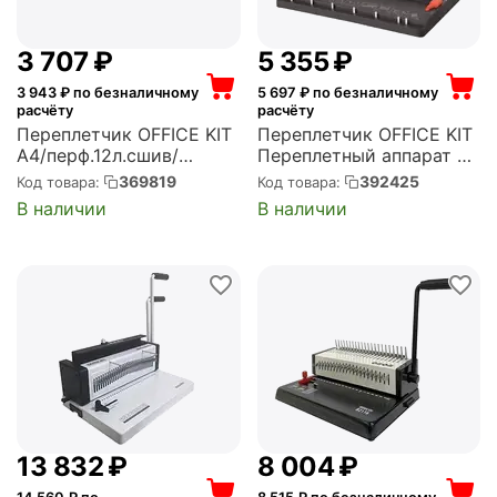
3 707
₽
5 355
₽
3 943
₽ по безналичному
5 697
₽ по безналичному
расчёту
расчёту
Переплетчик OFFICE KIT
Переплетчик OFFICE KIT
A4/перф.12л.сшив/
Переплетный аппарат на
макс.450л./
пластиковую пружину
369819
392425
Код товара:
Код товара:
пластик.пруж. (4.5-51мм)
(A4, A5, механический,
В наличии
В наличии
(B2112N)
шаг 9:16, перфорация 15
листов, отверстий 21,
регулировка глубины,
м...
13 832
₽
8 004
₽