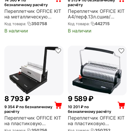
14 560
₽ по
8 515
₽ по безналичному
безналичному расчёту
расчёту
Переплетчик OFFICE KIT
Переплетчик OFFICE KIT
на металлическую
A4/перф.13л.сшив/
пружину, механическая
макс.450л./
350758
442715
Код товара:
Код товара:
перфорация, A4,
пластик.пруж. (4.5-
В наличии
В наличии
сшивание: 120 листов,
45мм) (B2116)
перфорация: 20 листов,
шаг пружины: 3:1, макс.
диаметр пр...
8 793
₽
9 589
₽
9 354
₽ по безналичному
10 201
₽ по
расчёту
безналичному расчёту
Переплетчик OFFICE KIT
Переплетчик OFFICE KIT
на пластиковую
на пластиковую
пружину, механическая
пружину, механическая
350756
350752
Код товара:
Код товара: