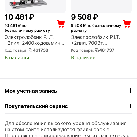
10 481
₽
9 508
₽
10 481
₽ по
9 508
₽ по безналичному
безналичному расчёту
расчёту
Электролобзик P.I.T.
Электролобзик P.I.T.
+2пил. 2400ходов/мин
+2пил. 700Вт
от аккумулятора
2400ходов/мин от
461738
461737
Код товара:
Код товара:
(PST20H-80A/2)
аккумулятора (кейс в
В наличии
В наличии
комплекте) (PST20H-
70A/1)
Моя учетная запись
Покупательский сервис
Контакты
Для обеспечения высокого уровня обслуживания
на этом сайте используются файлы cookie.
Продолжая его использование, вы соглашаетесь с