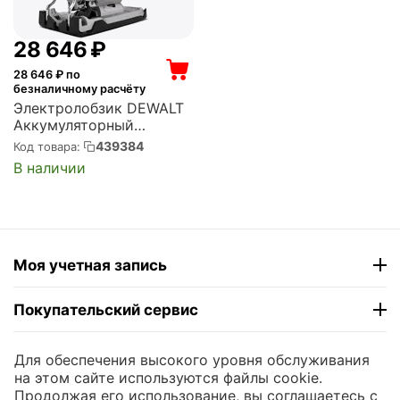
28 646
₽
28 646
₽ по
безналичному расчёту
Электролобзик DEWALT
Аккумуляторный
бесщёточный 18.0 В XR
439384
Код товара:
400 Вт (DCS334N-XJ)
В наличии
Моя учетная запись
Покупательский сервис
Контакты
Для обеспечения высокого уровня обслуживания
на этом сайте используются файлы cookie.
Продолжая его использование, вы соглашаетесь с