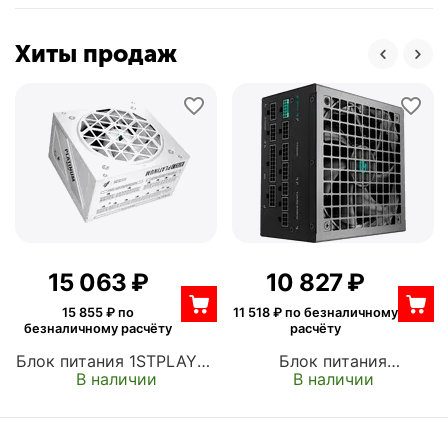
Хиты продаж
15 063
₽
10 827
₽
15 855
₽ по
11 518
₽ по безналичному
безналичному расчёту
расчёту
Блок питания 1STPLAYER
Блок питания
В наличии
В наличии
1000W, NGDP White ATX,
GAMERSTORM 1000W,
активный PFC, 120 мм,
PN1000M ATX, активный
80 PLUS Platinum,
PFC, 135 мм, 80 PLUS
модульные кабели (HA-
Gold, Cybenetics Gold,