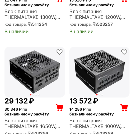
22 047
₽ по
13 628
₽ по
безналичному расчёту
безналичному расчёту
Блок питания
Блок питания
THERMALTAKE 1300W,
THERMALTAKE 1200W,
Toughpower TF3 ATX,
Toughpower GT ATX,
511254
523257
Код товара:
Код товара:
активный PFC, 140 мм,
активный PFC, 120 мм,
В наличии
В наличии
80 PLUS Titanium,
80 PLUS Gold,
модульные кабели (PS-
модульные кабели (PS-
TPD-1300FNFATE-1)
TPT-1200FNFAGE-3)
29 132
₽
13 572
₽
30 346
₽ по
14 286
₽ по
безналичному расчёту
безналичному расчёту
Блок питания
Блок питания
THERMALTAKE 1650W,
THERMALTAKE 1000W,
Toughpower TF3 Gen.5
Toughpower PT ATX,
523256
523259
Код товара:
Код товара: