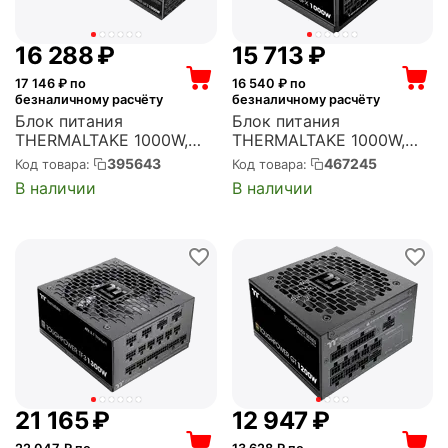
16 288
₽
15 713
₽
17 146
₽ по
16 540
₽ по
безналичному расчёту
безналичному расчёту
Блок питания
Блок питания
THERMALTAKE 1000W,
THERMALTAKE 1000W,
Toughpower GF3 1000
ToughPower SFX1000
395643
467245
Код товара:
Код товара:
TPD-1000AH3FCG ATX,
SFX, активный PFC, 90
В наличии
В наличии
активный PFC, 135 мм,
мм, 80 PLUS Platinum,
80 PLUS Gold,
модульные кабели (PS-
модульные кабели (PS-
STP-1000FNFAPE-1)
TPD-1000FNFAGE-4)
21 165
₽
12 947
₽