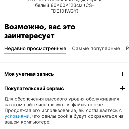
белый 80x60x123см (CS-
FDE101WGY)
Возможно, вас это
заинтересует
Недавно просмотренные
Самые популярные
Р
Моя учетная запись
Покупательский сервис
Для обеспечения высокого уровня обслуживания
Контакты
на этом сайте используются файлы cookie.
Продолжая его использование, вы соглашаетесь с
условиями
, что файлы cookie будут сохраняться на
© 2004 - 2026 ЮНИКОМП. На базе
CS-Cart
и
вашем компьютере.
премиум темы —
© AB: UniTheme2