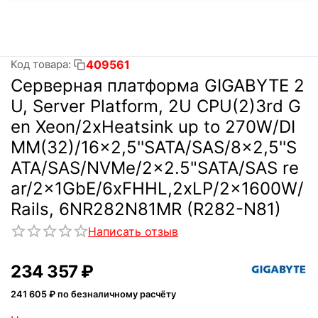
409561
Код товара:
Серверная платформа GIGABYTE 2
U, Server Platform, 2U CPU(2)3rd G
en Xeon/2xHeatsink up to 270W/DI
MM(32)/16x2,5''SATA/SAS/8x2,5''S
ATA/SAS/NVMe/2x2.5"SATA/SAS re
ar/2x1GbE/6xFHHL,2xLP/2x1600W/
Rails, 6NR282N81MR (R282-N81)
Написать отзыв
234 357
₽
241 605
₽ по безналичному расчёту