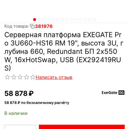
381976
Код товара:
Серверная платформа EXEGATE Pr
o 3U660-HS16 RM 19", высота 3U, г
лубина 660, Redundant БП 2x550
W, 16xHotSwap, USB (EX292419RU
S)
Написать отзыв
58 878
₽
58 878
₽ по безналичному расчёту
В наличии