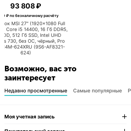
65 562
₽
67 590
₽ по безналичному расчёту
Моноблок DIGMA PRO Pro Unity 27"
(1920x1080 Full HD), Intel Core i5
1235U, 16Gb DDR4, 512Gb SSD, Intel
UHD Graphics, Windows 11
Professional, серый (DM27P5-
ADXW02)
Возможно, вас это
заинтересует
Недавно просмотренные
Самые популярные
Р
Моя учетная запись